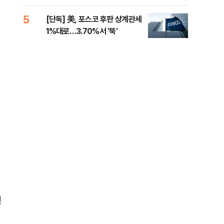
제청하라"
적 
5
10
[단독] 美, 포스코 후판 상계관세
네이
1%대로…3.70%서 '뚝'
외연
출(
전