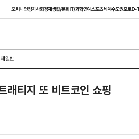
오피니언
정치
사회
경제
생활/문화
IT/과학
연예
스포츠
세계
수도권
포토
D-
경제일반
트래티지 또 비트코인 쇼핑