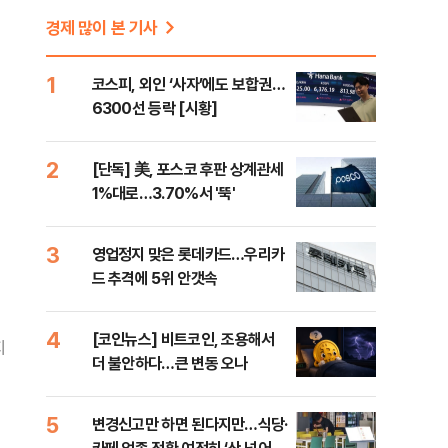
경제 많이 본 기사
1
코스피, 외인 ‘사자’에도 보합권…
6300선 등락 [시황]
2
[단독] 美, 포스코 후판 상계관세
1%대로…3.70%서 '뚝'
3
영업정지 맞은 롯데카드…우리카
드 추격에 5위 안갯속
4
[코인뉴스] 비트코인, 조용해서
지
더 불안하다…큰 변동 오나
5
변경신고만 하면 된다지만…식당·