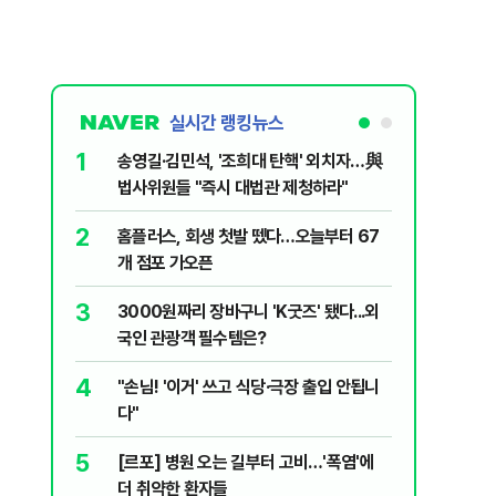
실시간 랭킹뉴스
1
6
송영길·김민석, '조희대 탄핵' 외치자…與
[단독] 
법사위원들 "즉시 대법관 제청하라"
로…3.70
2
7
홈플러스, 회생 첫발 뗐다…오늘부터 67
"집값 아
개 점포 가오픈
민의힘, 
3
8
3000원짜리 장바구니 'K굿즈' 됐다...외
영업정지
국인 관광객 필수템은?
에 5위 
4
9
"손님! '이거' 쓰고 식당·극장 출입 안됩니
"오세훈이
다"
반영"…
5
10
[르포] 병원 오는 길부터 고비…'폭염'에
[코인뉴스
더 취약한 환자들
다…큰 변