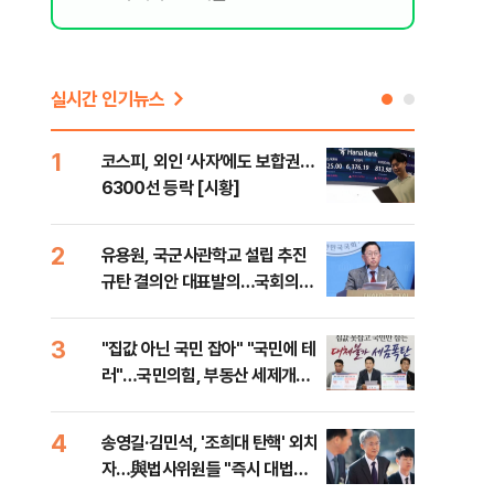
실시간 인기뉴스
1
6
코스피, 외인 ‘사자’에도 보합권…
靑,
6300선 등락 [시황]
점식
고'"
2
7
유용원, 국군사관학교 설립 추진
與김
규탄 결의안 대표발의…국회의원
발언
36명 동참
3
8
"집값 아닌 국민 잡아" "국민에 테
"오
러"…국민의힘, 부동산 세제개편
과정
안 맹폭
세제
4
9
송영길·김민석, '조희대 탄핵' 외치
"'
자…與법사위원들 "즉시 대법관
공급