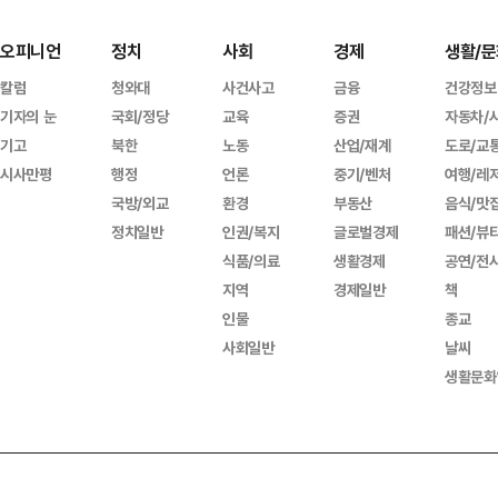
오피니언
정치
사회
경제
생활/문
칼럼
청와대
사건사고
금융
건강정보
기자의 눈
국회/정당
교육
증권
자동차/
기고
북한
노동
산업/재계
도로/교
시사만평
행정
언론
중기/벤처
여행/레
국방/외교
환경
부동산
음식/맛
정치일반
인권/복지
글로벌경제
패션/뷰
식품/의료
생활경제
공연/전
지역
경제일반
책
인물
종교
사회일반
날씨
생활문화