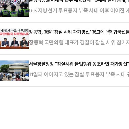
6·3 지방선거 투표용지 부족 사태 이후 이어진
올림픽공원 핸드볼경기장 입주 체육단체들이 어
구했다.현재 올림픽공원 핸드볼경기장에는 대한
장동혁, 경찰 '잠실 시위 패가망신' 경고에 "李 귀국선
악연맹, 대한우슈협회, 대한세팍타크로협회, 
장동혁 국민의힘 대표가 경찰이 잠실 시위 참가자
츠연맹, 대한수상스키·웨이크스포츠협회 등 9개 
하며 경고한 데 대해 "이재명 대통령이 시킨 
해 “제9회 전국동시지방선거 개표소 봉쇄 집회
았다.장동혁 대표는 15일 자신의 페이스북을 
서울경찰청장 "잠실시위 불법행위 동조하면 패가망신"
신시킨다고 겁박했다. '옆에서 동조해도 불법행위
11일째 이어지고 있는 잠실 투표용지 부족 사태
는 서울경찰청에서 수사 중인 △김병기 의원 비
것과 관련해 박정보 서울경찰청장은 "아무 생각
래 의혹 등 더불어민주당에서 탈당한 의원들의 
될 경우에는 패가망신할 수 있다"며 강경 대응을 
례 기자간담회에서 잠실 시위대의 핸드볼 여성 
며 "다중의 위력을 과시했기 때문에 일반 강요 혐
역이 가능하다고 언급했다.이 사건을 수사하고 