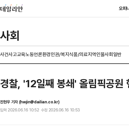
오피
사회
사건사고
교육
노동
언론
환경
인권/복지
식품/의료
지역
인물
사회일반
경찰, '12일째 봉쇄' 올림픽공
진현우 기자 (hwjin@dailian.co.kr)
입력 2026.06.16 10:52 수정 2026.06.16 10:53