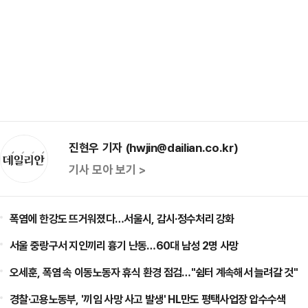
진현우 기자 (hwjin@dailian.co.kr)
기사 모아 보기 >
폭염에 한강도 뜨거워졌다…서울시, 감시·정수처리 강화
서울 중랑구서 지인끼리 흉기 난동…60대 남성 2명 사망
오세훈, 폭염 속 이동노동자 휴식 환경 점검…"쉼터 계속해서 늘려갈 것"
경찰·고용노동부, '끼임 사망 사고 발생' HL만도 평택사업장 압수수색