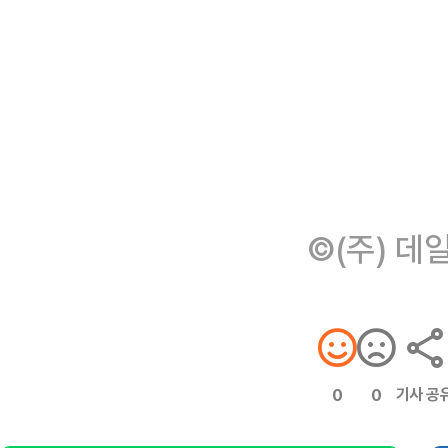
©(주) 데
기사 공
0
0