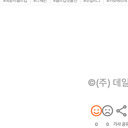
#북중미월드컵
#스페인
#월드컵첫출전
#조별리그
#카보베르데
©(주) 데
기사 공
0
0