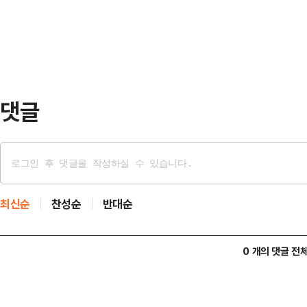
터 시티), 마르크 쿠쿠렐라(첼시), 
(이상 바르셀로나) 등 막강 전력을 구
강력한 우승후보로 꼽히지만 이날 슈
베르데의 골…
댓글
최신순
찬성순
반대순
0 개의 댓글 전