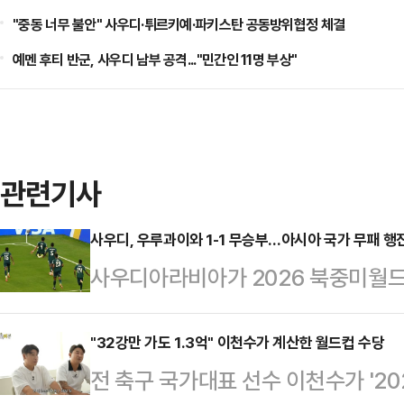
"중동 너무 불안" 사우디·튀르키예·파키스탄 공동방위협정 체결
예멘 후티 반군, 사우디 남부 공격..."민간인 11명 부상"
관련기사
사우디, 우루과이와 1-1 무승부…아시아 국가 무패 행
사우디아라비아가 2026 북중미월드
하며 이번 대회 아시아 국가 무패 행
61위인 사우디아라비아는 16일(한
"32강만 가도 1.3억" 이천수가 계산한 월드컵 수당
전 축구 국가대표 선수 이천수가 '20
스의 마이애미 스타디움에서 열린 우