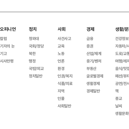
오피니언
정치
사회
경제
생활/문
칼럼
청와대
사건사고
금융
건강정보
기자의 눈
국회/정당
교육
증권
자동차/
기고
북한
노동
산업/재계
도로/교
시사만평
행정
언론
중기/벤처
여행/레
국방/외교
환경
부동산
음식/맛
정치일반
인권/복지
글로벌경제
패션/뷰
식품/의료
생활경제
공연/전
지역
경제일반
책
인물
종교
사회일반
날씨
생활문화