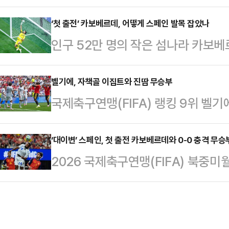
포상금 규모에 대해 언급했다.이천수
조 1차전에서 1-1로 비겼다.객관적
가대표 동료선수였던 이근호, 이을용
‘첫 출전’ 카보베르데, 어떻게 스페인 발목 잡았나
아라비아는 전반 41분 선제골로 기
인구 52만 명의 작은 섬나라 카보베
눴다. 진행자가 이번 대회 포상금 
너킥 상황에서 무함마드 칸누가 페널
승부를 기록하며 역사적인 첫 승점을 
다.진행자에 따르면 이번 북중미 월드
퍼 선방에 막혀 흘러나…
대 이변으로 꼽히는 결과다.카보베르
벨기에, 자책골 이집트와 진땀 무승부
그에서 탈락 팀에도 190억원이 배분되
국제축구연맹(FIFA) 랭킹 9위 벨기
틀랜타 스타디움에서 열린 대회 조별
에는 약 763억원이 지급된다.이를 
대로 힘겹게 무승부를 거뒀다.벨기에
이 0-0 무승부를 기록했다.이 결과
적에…
틀 스타디움에서 열린 2026 FIFA
‘대이변’ 스페인, 첫 출전 카보베르데와 0-0 충격 무승
대 이변으로 기록될 가능성이 높다.국
2026 국제축구연맹(FIFA) 북중
1-1 무승부를 기록했다.이로써 G조 
은 ‘신성’ 라민 야말(바르셀로나)을 
페인이 월드컵에 처음 나서는 카보
점 씩을 나눠 가졌다. 승리를 거두
체스터 시티…
은 16일(한국시각) 미국 조지아주
(85위), 전쟁 여파 속에 이번 대회
그 H조 1차전에서 카보베르데와 득점
있어 조별리그 통과 가능성을 높였다.