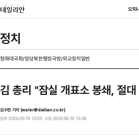
오피
정치
청와대
국회/정당
북한
행정
국방/외교
정치일반
김 총리 "잠실 개표소 봉쇄, 절
김수현 기자 (water@dailian.co.kr)
입력 2026.06.16 13:05 수정 2026.06.16 13:06