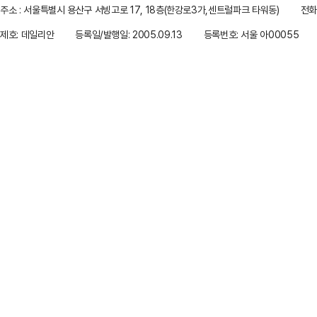
주소 : 서울특별시 용산구 서빙고로 17, 18층(한강로3가,센트럴파크 타워동)
전화 
제호: 데일리안
등록일/발행일: 2005.09.13
등록번호: 서울 아00055