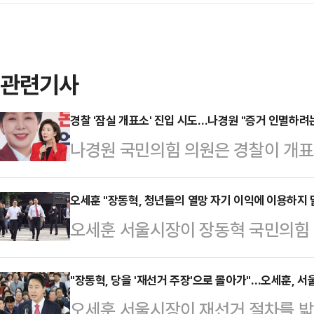
관련기사
경찰 '잠실 개표소' 진입 시도…나경원 "증거 인멸하려
나경원 국민의힘 의원은 경찰이 개
시도하다 시위대와 대치하는 것을 두
파업 앞에선 한없이 관대하던 자들이
오세훈 "장동혁, 청년들의 열망 자기 이익에 이용하지 
오세훈 서울시장이 장동혁 국민의힘 
법치의 칼날을 들이대는가"라고 비판
자신의 정치적 입지를 지키려 한다"
"이재명 대통령은 '시위대 행패'라 
'당 지도부는 자리보전용 구호를 멈
"장동혁, 당을 '재선거 주장'으로 몰아가"…오세훈, 서울
서울경찰청장은 한술 더 떠 징역 10
오세훈 서울시장이 재선거 절차를 밟
합니다'라는 제목의 글을 올려 이같
박한다. 패가망신시켜야 할 망언이다