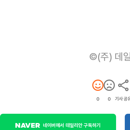
©(주) 데
기사 공
0
0
네이버에서 데일리안 구독하기