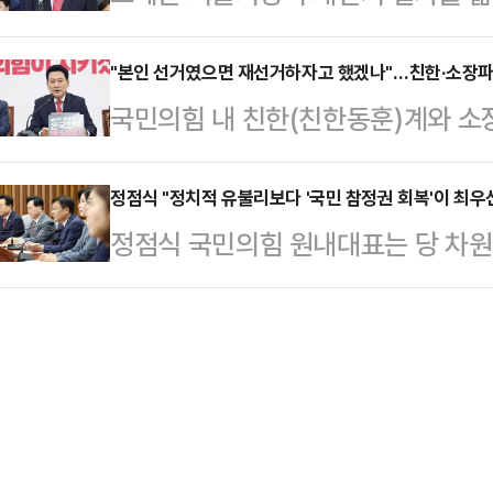
역 선거소청을 겨냥해 "자리보전용 
들이 국민의힘에 보내주신 민심은 분
울경찰청장이 '한국…
귀 기울여야 한다"고 경고했다.오 시
"본인 선거였으면 재선거하자고 했겠나"…친한·소장파,
로 다시 태어나, 정부·여당의 독주
국민의힘 내 친한(친한동훈)계와 소
거에서 국민이 국민의힘에 보낸 민심
다"며 "최근의 정당 지지율 상승 역
밟기 위한 당 지도부의 전국 6개 지
시 태어나 정부·여당의 독주를 제대
민들의 마지막 기대감"이…
친한계 박정훈 국민의힘 의원은 16일
정점식 "정치적 유불리보다 '국민 참정권 회복'이 최우
이어 "최근의 정당 지지율 상승 역
정점식 국민의힘 원내대표는 당 차원
거가 끝난 지 14일 만에 해야 하기
민의 마지막 기대감"이라면서 "지금
의 선거에 대해 소청을 제기하는 것
원들 의견은 들어야 했다"며 "의원들
고 있나"라고 지적했다…
지 국민의 참정권 회복을 최우선 가
이지만 당 지도부는 민심과 다르게 간
는 16일 오전 국회에서 열린 원내대
과 맞는지 스크린 하는 과정이 필요했
출구조사 발표 이후 참정권 훼손이 
다르게 장…
가늠하기조차 힘든 상황에서 선거소청