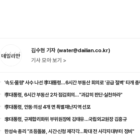
김수현 기자 (water@dailian.co.kr)
기사 모아 보기 >
'속도·물량' 사수 나선 李대통령…6시간 부동산 회의로 '공급 절벽' 타개 
李대통령, 6시간 부동산 2차 점검회의…"과감히 판단·실천하라"
李대통령, 안동·의성 4개 면 특별재난지역 선포
李대통령, 규제합리화위 부위원장에 김태유…국립외교원장 김흥규
한성숙 총리 "초등돌봄, 시간·신청 제각각…확대 전 사각지대부터 정비"