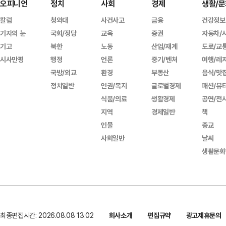
오피니언
정치
사회
경제
생활/문
칼럼
청와대
사건사고
금융
건강정보
기자의 눈
국회/정당
교육
증권
자동차/
기고
북한
노동
산업/재계
도로/교
시사만평
행정
언론
중기/벤처
여행/레
국방/외교
환경
부동산
음식/맛
정치일반
인권/복지
글로벌경제
패션/뷰
식품/의료
생활경제
공연/전
지역
경제일반
책
인물
종교
사회일반
날씨
생활문화
최종편집시간: 2026.08.08 13:02
회사소개
편집규약
광고제휴문의