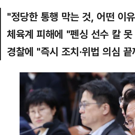
"정당한 통행 막는 것, 어떤 이유
체육계 피해에 "펜싱 선수 칼 못
경찰에 "즉시 조치·위법 의심 끝