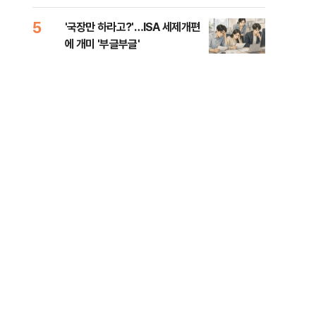
람, 의원 최초 논산훈련소 2박3일
'입소'
5
10
'국장만 하라고?'…ISA 세제개편
[단
에 개미 '부글부글'
1%