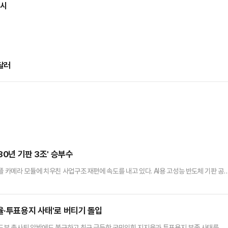
출시
달러
30년 기판 3조' 승부수
플 카메라 모듈에 치우친 사업구조 재편에 속도를 내고 있다. AI용 고성능 반도체 기판 공
우위 시장이 형성된 가운데, 베트남 증설을 발판으로 패키지솔루션 사업을 2030년 매
업계에 따르면 미래에셋증권은 LG이노텍 패키지솔루션 사업부의 영업이익이 2027년
전망했다. 전년 대비 증가율은 각각 80%, 45%에 달한다.올해까…
율·투표용지 사태'로 버티기 돌입
지도부 총사퇴 압박에도 불구하고 최근 급등한 국민의힘 지지율과 투표용지 부족 사태를 명