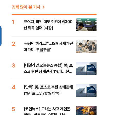
경제 많이 본 기사
1
코스피, 외인 매도 전환에 6300
선 회복 실패 [시황]
2
'국장만 하라고?'…ISA 세제개편
에 개미 '부글부글'
3
[데일리안 오늘뉴스 종합] 美, 포
스코 후판 상계관세 1%대…천하
람, 의원 최초 논산훈련소 2박3일
'입소'
4
[단독] 美, 포스코 후판 상계관세
1%대로…3.70%서 '뚝'
5
[코인뉴스] 고래는 사고 개인은