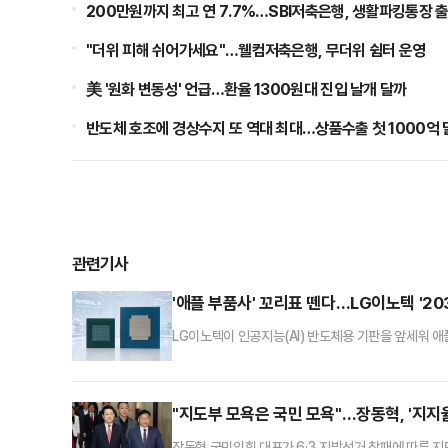
200만원까지 최고 연 7.7%…SBI저축은행, 생활파킹통장 
"더위 피해 쉬어가세요"…웰컴저축은행, 무더위 쉼터 운영
美 '원화 변동성' 언급…환율 1300원대 진입 날개 달까
반도체 호조에 경상수지 또 역대 최대…상품수출 첫 1000억 
관련기사
'애플 부품사' 꼬리표 뗀다…LG이노텍 '20
LG이노텍이 인공지능(AI) 반도체용 기판을 앞세워 애
부족으로 고객사가 생산능력을 먼저 확보하려는 공급자 
출 3조원 규모로 키운다는 구상이다.16일 금융투자
3362억원, 2028년 5474억원으로 늘어날 것으로 
"지도부 모욕은 국민 모욕"…장동혁, '지지
장동혁 국민의힘 대표가 6·3 지방선거 참패에 따른 