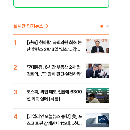
실시간 인기뉴스
1
6
[단독] 천하람, 국회의원 최초 논
[내
산 훈련소 2박 3일 '입소'…각개
나기
전투·야간행군 한다
2
7
李대통령, 6시간 부동산 2차 점
이란
검회의…"과감히 판단·실천하라"
호르
3
8
코스피, 외인 매도 전환에 6300
"동
선 회복 실패 [시황]
내"
4
9
[데일리안 오늘뉴스 종합] 美, 포
[인
스코 후판 상계관세 1%대…천하
인사