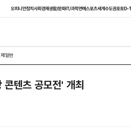
오피니언
정치
사회
경제
생활/문화
IT/과학
연예
스포츠
세계
수도권
포토
D-
경제일반
랑 콘텐츠 공모전' 개최