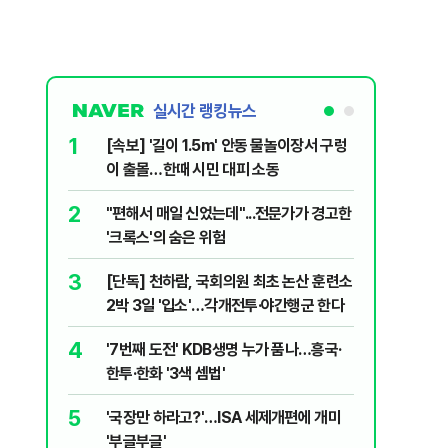
실시간 랭킹뉴스
1
6
[속보] '길이 1.5m' 안동 물놀이장서 구렁
박지원이 
이 출몰…한때 시민 대피 소동
함께한 김
2
7
"편해서 매일 신었는데"...전문가가 경고한
송영길·김
'크록스'의 숨은 위험
법사위원들
3
8
[단독] 천하람, 국회의원 최초 논산 훈련소
李대통령,
2박 3일 '입소'…각개전투·야간행군 한다
의…"과감
4
9
'7번째 도전' KDB생명 누가 품나…흥국·
정청래 "
한투·한화 '3색 셈법'
민석 "자
5
10
'국장만 하라고?'…ISA 세제개편에 개미
韓·대만,
'부글부글'
추월