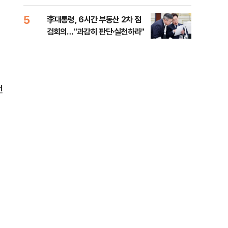
외부
5
10
李대통령, 6시간 부동산 2차 점
이란
검회의…"과감히 판단·실천하라"
호르
의
번