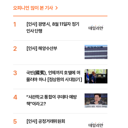
오피니언 많이 본 기사
1
[인사] 광명시, 8월 11일자 정기
인사 단행
2
[인사] 해양수산부
3
국빈(國賓), 언제까지 호텔에 머
물러야 하나 [정상환의 시대읽기]
4
“사관학교 통합이 쿠데타 예방
책”이라고?
5
[인사] 공정거래위원회