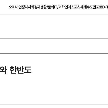
오피니언
정치
사회
경제
생활/문화
IT/과학
연예
스포츠
세계
수도권
포토
D-
세와 한반도