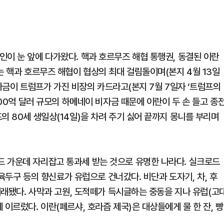
이 눈 앞에 다가왔다. 핵과 호르무즈 해협 통행권, 동결된 이란
는 핵과 호르무즈 해협이 협상의 최대 걸림돌이며(본지 4월 13일
 비자금이 트럼프가 가진 비장의 카드라고(본지 7월 7일자 ‘트럼프의
000억 달러 규모의 하메네이 비자금 때문에 이란이 두 손 들고 종
의 80세 생일상(14일)을 차려 주기 싫어 끝까지 몽니를 부리며
 가운데 자리잡고 통과세 받는 것으로 유명한 나라다. 실크로드
 육두구 등의 향신료가 유럽으로 건너갔다. 비단과 도자기, 차, 후
 거래됐다. 사막과 고원, 도적떼가 득시글하는 중동을 지나 유럽(고
이르렀다. 이란(페르샤, 호라즘 제국)은 대상들에게 물 한 잔, 빵