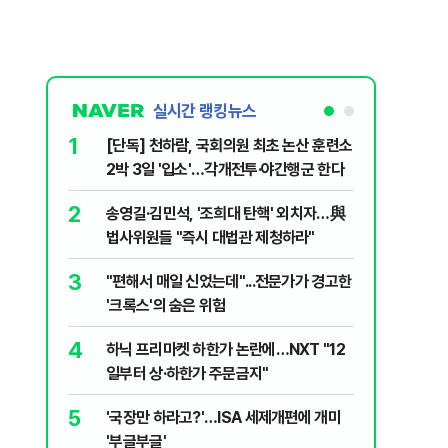
실시간 랭킹뉴스
1
6
[단독] 천하람, 국회의원 최초 논산 훈련소
[영상] 
2박 3일 '입소'…각개전투·야간행군 한다
진 日 의
2
7
송영길·김민석, '조희대 탄핵' 외치자…與
[단독 인
법사위원들 "즉시 대법관 제청하라"
된 C교수
된 행위"
3
8
"편해서 매일 신었는데"...전문가가 경고한
YG 사옥
'크록스'의 숨은 위험
체포…일
4
9
하닉 프리마켓 하한가 논란에…NXT "12
폭염 중대
일부터 상·하한가 주문금지"
일 최저 
5
10
'국장만 하라고?'…ISA 세제개편에 개미
송영길, 
'부글부글'
히려 이인