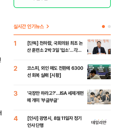
실시간 인기뉴스
1
6
[단독] 천하람, 국회의원 최초 논
[단
산 훈련소 2박 3일 '입소'…각개
1%
전투·야간행군 한다
전
2
7
코스피, 외인 매도 전환에 6300
[내
선 회복 실패 [시황]
나기
3
8
'국장만 하라고?'…ISA 세제개편
[현
에 개미 '부글부글'
중 
는 
대
4
9
[인사] 광명시, 8월 11일자 정기
[단
인사 단행
의'