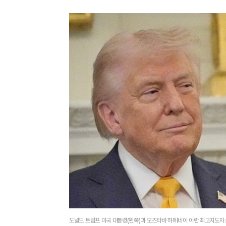
도널드 트럼프 미국 대통령(왼쪽)과 모즈타바 하메네이 이란 최고지도