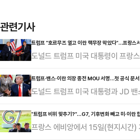
관련기사
트럼프 "호르무즈 열고 이란 핵무장 막았다"…프랑스서
도널드 트럼프 미국 대통령이 프랑스
정상회의 계기로 미국·이란 종전 합
점이 될 것이라고 주장했다. 로이터
트럼프·밴스·이란 의장 종전 MOU 서명…첫 공식 문서
도널드 트럼프 미국 대통령과 JD 밴
지시간) 에마뉘엘 마크롱 프랑스 대
란 국회의장이 미국·이란 전쟁 종식을
한 합의"가 이뤄졌다며 호르무즈 해
로 확인됐다.로이터통신에 따르면 미
"트럼프 비위 맞추기?"…G7, 기후변화 빼고 미·이란 합
했다. 그는 현재 일부 선박 운항이
프랑스 에비앙에서 15일(현지시간) 
측이 이미 전자 방식으로 문서에 서명
액화천연가스(LNG) 수송이 정상화
실상 '트럼프 맞춤형 회의'로 치러지