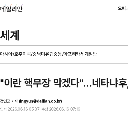
오피
세계
아시아/호주
미국/중남미
유럽
중동/아프리카
세계일반
"이란 핵무장 막겠다"…네타냐후
정인균 기자 (Ingyun@dailian.co.kr)
입력 2026.06.16 05:37 수정 2026.06.16 07:16