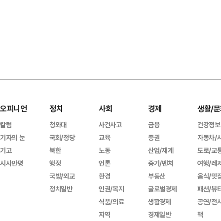
오피니언
정치
사회
경제
생활/문
칼럼
청와대
사건사고
금융
건강정보
기자의 눈
국회/정당
교육
증권
자동차/
기고
북한
노동
산업/재계
도로/교
시사만평
행정
언론
중기/벤처
여행/레
국방/외교
환경
부동산
음식/맛
정치일반
인권/복지
글로벌경제
패션/뷰
식품/의료
생활경제
공연/전
지역
경제일반
책