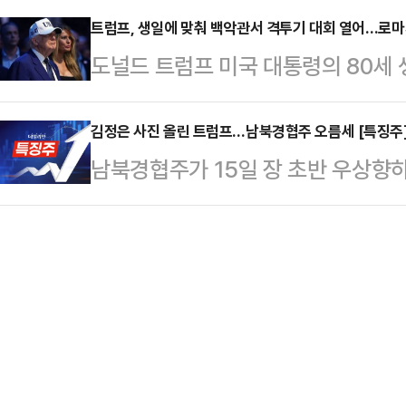
식을 열 예정이라고 밝혔다. 이번 양
기를 갖지 못하도록 하…
언과 로이터통신 등에 따르면 에마뉘
트럼프, 생일에 맞춰 백악관서 격투기 대회 열어…로
하기 위한 기본 틀을 담고 있다.핵
도널드 트럼프 미국 대통령의 80세 
프 대통령이 회의에 끝까지 참석하도
과 미국의 대이란 해상 봉쇄 해제다.
악관 사우스론(남쪽 잔디밭)에서 종합
지난해 캐나다 G7 정상회의 당시 
정상회의 참석에…
250'이 성대하게 열렸다. 미 백악
김정은 사진 올린 트럼프…남북경협주 오름세 [특징주
귀국한 전례가 있기 때문이다.실제로
남북경협주가 15일 장 초반 우상향
번이 처음이다.특히 이번 경기가 올해
닌 미국·이란 합의와 호르무즈 해협
트럼프 미국 대통령이 자신의 소셜미디
는 행사로 기획됐지만 공교롭게도 이
프 대통령의 관심사…
담 당시 사진을 게재하자 투자심리가 
이 때문에 자신의 생일에 검투 시합
분 코스닥 시장에서 코데즈컴바인은 전
비난의 목소리가 쏟아졌다.미 뉴욕타임
래되고 있다.같은 시각 좋은사람들(13.
우스론은 …
를 보이고 있다.앞서 트럼프 대통령은
무위원장과의 제1차 북미정상회담 당