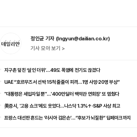
정인균 기자 (Ingyun@dailian.co.kr)
기사 모아 보기 >
지구촌 덮친 ‘살인 더위’…49도 폭염에 전기도 끊겼다
UAE “호르무즈서 선박 15척 줄줄이 피격…1명 사망·20명 부상”
"대통령은 세입자일 뿐"…'400만달러 백악관 연회장' 또 멈췄다
美증시, '고용 쇼크'에도 웃었다…나스닥 1.3%↑·S&P 사상 최고
프랑스 대선판 흔드는 ‘러시아 검은손’…“후보가 뇌질환” 딥페이크까지