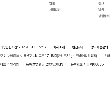
인물
종교
사회일반
날씨
생활문화
최종편집시간: 2026.08.08 15:48
회사소개
편집규약
광고제휴문의
주소 : 서울특별시 용산구 서빙고로 17, 18층(한강로3가,센트럴파크 타워동)
전화 
제호: 데일리안
등록일/발행일: 2005.09.13
등록번호: 서울 아00055