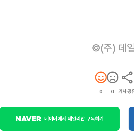
©(주) 데
기사 공
0
0
네이버에서 데일리안 구독하기