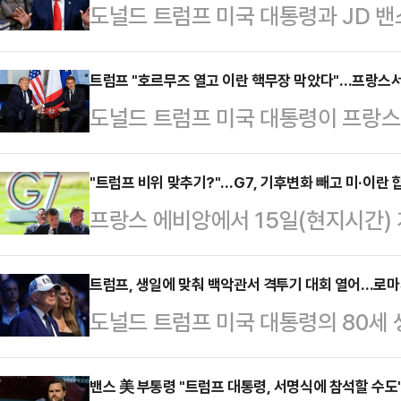
도널드 트럼프 미국 대통령과 JD 밴
란 국회의장이 미국·이란 전쟁 종식을
로 확인됐다.로이터통신에 따르면 미
트럼프 "호르무즈 열고 이란 핵무장 막았다"…프랑스서
도널드 트럼프 미국 대통령이 프랑스
측이 이미 전자 방식으로 문서에 서명
정상회의 계기로 미국·이란 종전 합
식을 열 예정이라고 밝혔다. 이번 양
점이 될 것이라고 주장했다. 로이터
"트럼프 비위 맞추기?"…G7, 기후변화 빼고 미·이란 합
하기 위한 기본 틀을 담고 있다.핵
프랑스 에비앙에서 15일(현지시간) 
지시간) 에마뉘엘 마크롱 프랑스 대
과 미국의 대이란 해상 봉쇄 해제다.
실상 '트럼프 맞춤형 회의'로 치러지
한 합의"가 이뤄졌다며 호르무즈 해
정상회의 참석에…
언과 로이터통신 등에 따르면 에마뉘
트럼프, 생일에 맞춰 백악관서 격투기 대회 열어…로
했다. 그는 현재 일부 선박 운항이
도널드 트럼프 미국 대통령의 80세 
프 대통령이 회의에 끝까지 참석하도
액화천연가스(LNG) 수송이 정상화
악관 사우스론(남쪽 잔디밭)에서 종합
지난해 캐나다 G7 정상회의 당시 
기를 갖지 못하도록 하…
250'이 성대하게 열렸다. 미 백악
밴스 美 부통령 "트럼프 대통령, 서명식에 참석할 수도
귀국한 전례가 있기 때문이다.실제로