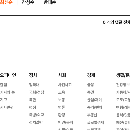
최신순
찬성순
반대순
0 개의 댓글 전
오피니언
정치
사회
경제
생활/문
칼럼
청와대
사건사고
금융
건강정보
기자의 눈
국회/정당
교육
증권
자동차/
기고
북한
노동
산업/재계
도로/교
시사만평
행정
언론
중기/벤처
여행/레
국방/외교
환경
부동산
음식/맛
정치일반
인권/복지
글로벌경제
패션/뷰
식품/의료
생활경제
공연/전