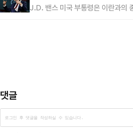
J.D. 밴스 미국 부통령은 이란과의
번이 처음이다.특히 이번 경기가 올해
닌 미국·이란 합의와 호르무즈 해협
대통령이 참석할 가능성이 있다고 밝
는 행사로 기획됐지만 공교롭게도 이
프 대통령의 관심사…
밴스 부통령은 폭스뉴스와의 인터뷰에
이 때문에 자신의 생일에 검투 시합
부 일정은 아직 조율 중"이라며 "나
비난의 목소리가 쏟아졌다.미 뉴욕타임
접 참석할 가능성도 있다"고 말했다
우스론은 …
으로 보안 및 승계 문제를 고려해 
타나는 것을 권장하지 않고 있다고 
서비스(SNS)를 …
댓글