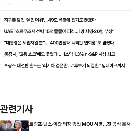
지구촌 덮친 ‘살인 더위’…49도 폭염에 전기도 끊겼다
UAE “호르무즈서 선박 15척 줄줄이 피격…1명 사망·20명 부상”
"대통령은 세입자일 뿐"…'400만달러 백악관 연회장' 또 멈췄다
美증시, '고용 쇼크'에도 웃었다…나스닥 1.3%↑·S&P 사상 최고
프랑스 대선판 흔드는 ‘러시아 검은손’…“후보가 뇌질환” 딥페이크까지
관련기사
트럼프·밴스·이란 의장 종전 MOU 서명…첫 공식 문서