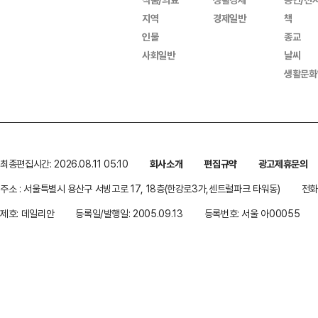
지역
경제일반
책
인물
종교
사회일반
날씨
생활문화
최종편집시간: 2026.08.11 05:10
회사소개
편집규약
광고제휴문의
주소 : 서울특별시 용산구 서빙고로 17, 18층(한강로3가,센트럴파크 타워동)
전화 
제호: 데일리안
등록일/발행일: 2005.09.13
등록번호: 서울 아00055