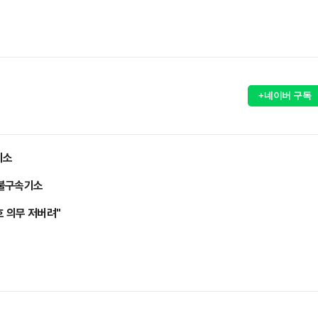
+네이버 구독
기소
 불구속기소
호 의무 저버려"