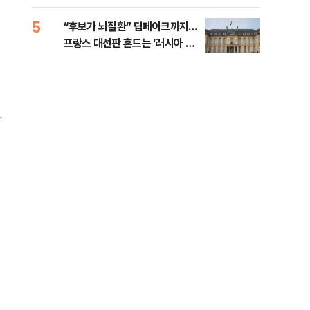
췄다
5
10
“후보가 뇌질환” 딥페이크까지…
호르
프랑스 대선판 흔드는 ‘러시아 검
경파
은손’
는