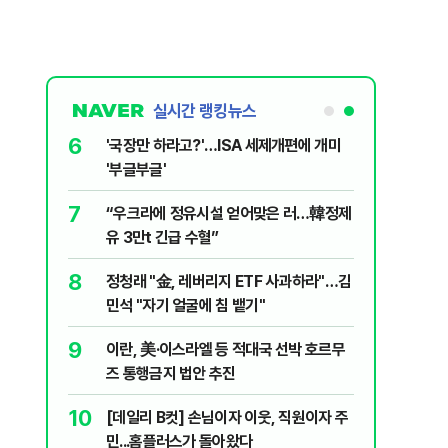
실시간 랭킹뉴스
6
놀이장서 구렁
'국장만 하라고?'…ISA 세제개편에 개미
'부글부글'
7
문가가 경고한
“우크라에 정유시설 얻어맞은 러…韓정제
유 3만t 긴급 수혈”
8
 외치자…與
정청래 "金, 레버리지 ETF 사과하라"…김
하라"
민석 "자기 얼굴에 침 뱉기"
9
통령과 1년
이란, 美·이스라엘 등 적대국 선박 호르무
즈 통행금지 법안 추진
10
분기배당…추
[데일리 B컷] 손님이자 이웃, 직원이자 주
민...홈플러스가 돌아왔다