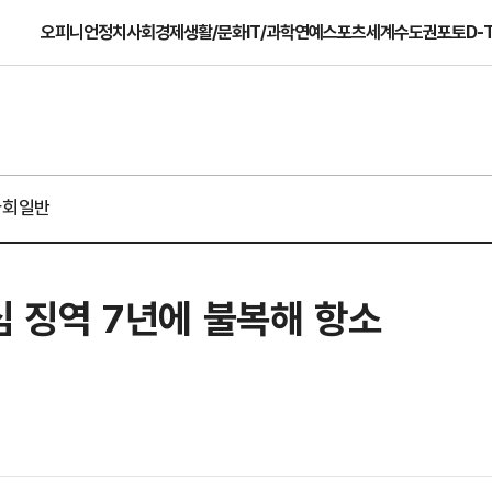
오피니언
정치
사회
경제
생활/문화
IT/과학
연예
스포츠
세계
수도권
포토
D-
사회일반
1심 징역 7년에 불복해 항소