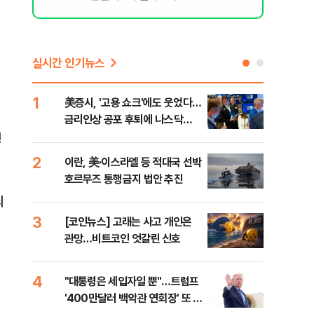
실시간 인기뉴스
1
6
美증시, '고용 쇼크'에도 웃었다…
[인
금리인상 공포 후퇴에 나스닥
인사
1.3%↑
형
2
7
이란, 美·이스라엘 등 적대국 선박
"아
호르무즈 통행금지 법안 추진
철 
데일
죄
3
8
[코인뉴스] 고래는 사고 개인은
[단
관망…비트코인 엇갈린 신호
1%
4
9
"대통령은 세입자일 뿐"…트럼프
美 
'400만달러 백악관 연회장' 또 멈
일자