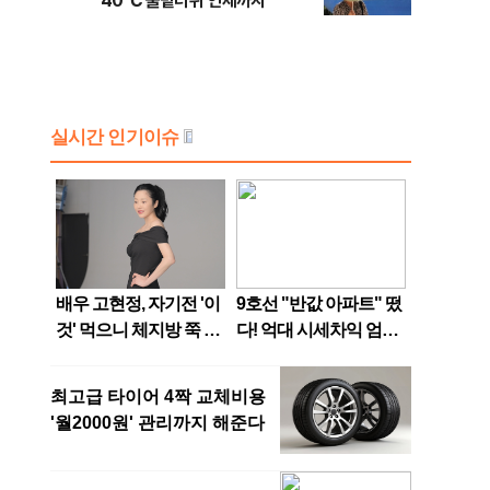
40℃ 불볕더위 언제까지