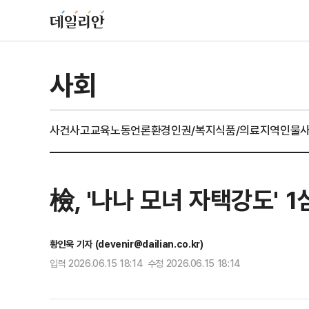
사회
사건사고
교육
노동
언론
환경
인권/복지
식품/의료
지역
인물
檢, '나나 모녀 자택강도' 
황인욱 기자 (devenir@dailian.co.kr)
입력 2026.06.15 18:14 수정 2026.06.15 18:14