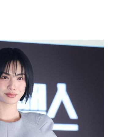
1
[속보] '길이 1.5m' 안동 물
이 출몰…한때 시민 대피 소동
2
"편해서 매일 신었는데"...전
'크록스'의 숨은 위험
3
송영길·김민석, '조희대 탄핵'
법사위원들 "즉시 대법관 제청
4
박지원이 본 호남 당심…"李대
함께한 김민석에 갈 것"
5
SK하이닉스, 주당 375원 
가 주주환원책 3분기 발표