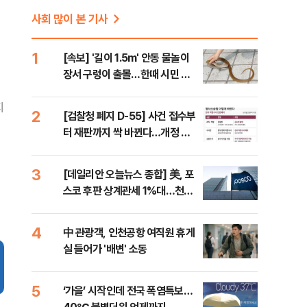
사회 많이 본 기사
1
[속보] '길이 1.5m' 안동 물놀이
장서 구렁이 출몰…한때 시민 대
피 소동
지
2
[검찰청 폐지 D-55] 사건 접수부
터 재판까지 싹 바뀐다…개정 형
소법, 무엇이 달라지나
3
[데일리안 오늘뉴스 종합] 美, 포
스코 후판 상계관세 1%대…천하
람, 의원 최초 논산훈련소 2박3일
'입소'
4
中 관광객, 인천공항 여직원 휴게
실 들어가 '배변' 소동
5
‘가을’ 시작인데 전국 폭염특보…