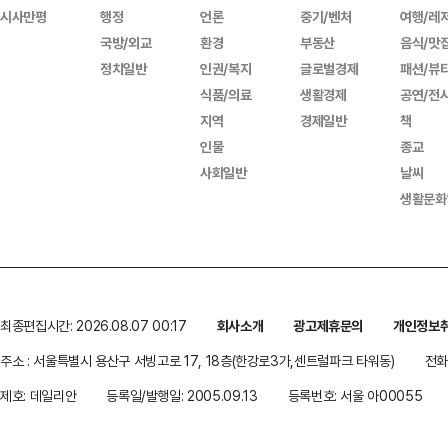
시사만평
행정
언론
중기/벤처
여행/레
국방/외교
환경
부동산
음식/맛
정치일반
인권/복지
글로벌경제
패션/뷰
식품/의료
생활경제
공연/전
지역
경제일반
책
인물
종교
사회일반
날씨
생활문화
최종편집시간: 2026.08.07 00:17
회사소개
광고제휴문의
개인정보
주소 : 서울특별시 용산구 서빙고로 17, 18층(한강로3가,센트럴파크 타워동)
전화 
제호: 데일리안
등록일/발행일: 2005.09.13
등록번호: 서울 아00055