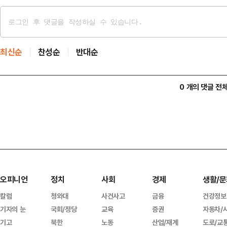
최신순
찬성순
반대순
0 개의 댓글 전
오피니언
정치
사회
경제
생활/문
칼럼
청와대
사건사고
금융
건강정보
기자의 눈
국회/정당
교육
증권
자동차/
기고
북한
노동
산업/재계
도로/교