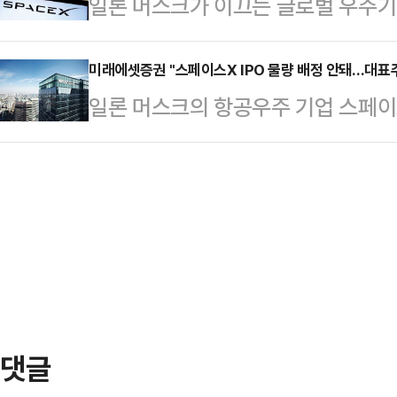
일론 머스크가 이끄는 글로벌 우주기
원회는 회사의 안전보건관리체계 전
한 160.95달러에 마감했고 기업가치
으로 참여한 미래에셋증권이 물량을 
시하는 독립기구다. 독립성과 전문성
준까지 …
이로 인해 국내 자산운용사들이 공모
미래에셋증권 "스페이스X IPO 물량 배정 안돼…대표
11명과 노동조합이 추천한 직원 2명
일론 머스크의 항공우주 기업 스페이스
이스X를 편입하려던 계획에 차질이 
연세대 화공생명공학과 명예특임교수
에 나선 가운데 인수단으로 참여했
면 미래에셋자산운용과 한국투자신탁
회 회장과 한국연구재단 국책연구
것으로 확인됐다.미래에셋증권은 13
이스X의 주식을 선제적으로 확보하고
해 국내 전문투자자들을 대상으로 
모두 미래에셋증권을 통해 스페이스
최종 배정 과정에서 미래에셋증권에 
대표 주관사로부터 판매 가능한 물…
"고객 대상 주식 배정(Allocatio
는 당초 이번에 매각할 클래스A 보통주
4815주를 미래…
댓글