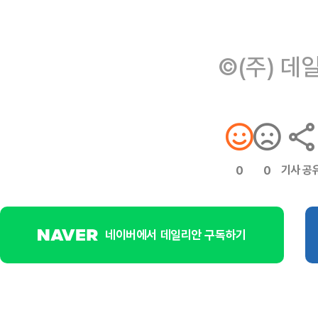
©(주) 데
기사 공
0
0
네이버에서 데일리안 구독하기