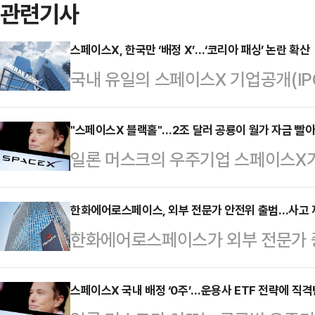
관련기사
스페이스X, 한국만 ‘배정 X’…‘코리아 패싱’ 논란 확산
국내 유일의 스페이스X 기업공개(I
투자자에게 배정할 공모주 물량을 전
벌 빅딜 참여가 회사의 입지와 주가 
"스페이스X 블랙홀"…2조 달러 공룡이 월가 자금 빨
일론 머스크의 우주기업 스페이스X가
(0)’ 결과를 둘러싼 배경과 파장에 
2740조원)를 돌파하며 월가를 뒤흔들
융투자업계에 따르면 미래에셋증권은 
에 투자자들의 관심이 집중되면서 
한화에어로스페이스, 외부 전문가 안전위 출범…사고 
대표 주관사인 골드만삭스로부터 국
한화에어로스페이스가 외부 전문가 
이른바 '스페이스X 블랙홀' 현상까지
배정할 수 없다는 통보를 받았다.앞서
관리체계 전반을 재점검한다.한화에
통신에 따르면 스페이스X는 공모가 1
스페이스X에 …
출범을 시작으로 본격적인 사고 재발
스페이스X 국내 배정 ‘0주’…운용사 ETF 전략에 직격
조달하며 미국 역사상 최대 IPO 기록