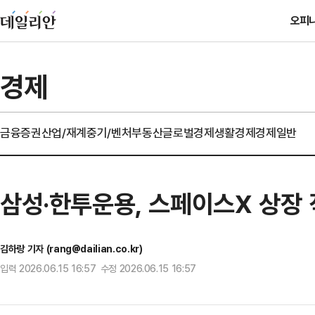
오피
경제
금융
증권
산업/재계
중기/벤처
부동산
글로벌경제
생활경제
경제일반
삼성·한투운용, 스페이스X 상장 
김하랑 기자 (rang@dailian.co.kr)
입력 2026.06.15 16:57 수정 2026.06.15 16:57