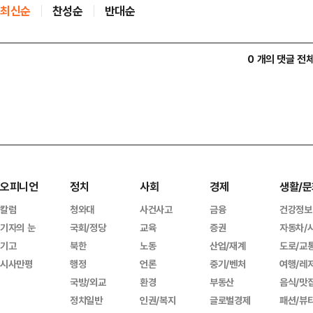
최신순
찬성순
반대순
0 개의 댓글 전
오피니언
정치
사회
경제
생활/문
칼럼
청와대
사건사고
금융
건강정보
기자의 눈
국회/정당
교육
증권
자동차/
기고
북한
노동
산업/재계
도로/교
시사만평
행정
언론
중기/벤처
여행/레
국방/외교
환경
부동산
음식/맛
정치일반
인권/복지
글로벌경제
패션/뷰