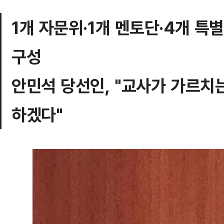
1개 자문위·1개 멘토단·4개 특
구성
안민석 당선인, "교사가 가르치
하겠다"