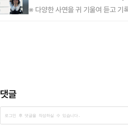
“공식 서명 직후 호르무즈 해협은 모
※ 다양한 사연을 귀 기울여 듣고 기
콘운송총연합회(전운련)는 지난 14일
인은 호르무즈 해협 통행료 없는 개방
을 통해 해결의 실마리를 찾아드립니
용의 2차 잠정합의안을 마련했다. 적용
군 봉쇄를 …
같은 대학교에서 처음 만났습니다. 
월 28일까지다.이번 합의안은 지난
고, 남편이 적극적으로 다가왔지요.
지만 기간은 기존 1년에서 8개월로 
알아와 데려가 주는가 하면, 집에 늦
신 빠르게 재협상을…
니다. 참 다정했어요. 저는 첫사랑이
애 한 후 결혼까지 했습니다. 저는
을 다했어요.그런데 …
댓글