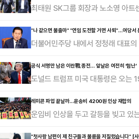
최태원 SK그룹 회장과 노소영 아트
다. 두 사람이 법정에서 마주하는 건 
막 변론 이후 약 2년2개월 만이다.
"나 같으면 불출마" "연임 도전할 거면 사퇴"…여당서 
더불어민주당 내에서 정청래 대표의 거
오후 2시 두 사람의 재산 분할 파기
지방선거 결과에 대해 책임져야 한다
14일 열린 첫 조정기일에는 양측 대
이라면 즉시 사퇴해야 한다는 주장까
공식 서명만 남은 이란戰 종전… 앞날은 여전히 ‘험난’
난 1월 비공개로 진행된 파기환송심 
도널드 트럼프 미국 대통령은 오는 
SBS 라디오에 출연해 정 대표의 '정
다.조정은 법원이 판결을 선고하는 
서명할 것이라고 14일 밝혔다. 미국
가 이재명 대통령이 설사 잘못했더라
다. …
하면 지난 2월28일 개전 이후 111
레미콘 파업 끝날까…운송비 4200원 인상 재합의
"이재명 정부의 최대 개혁·혁신은 총
운임비 인상을 두고 갈등을 빚고 있
모색에 본격적으로 접어들 전망이다
기가 1년 가고 4년 남았는데, 이것
사들이 합의안을 다시 마련했다. 노
은 이날 자신 소유의 소셜미디어(SN
은 짧다'고 …
이 재개될 전망이다.15일 업계에 
"첫사랑 남편이 제 친구들과 불륜을 저질렀습니다" [사