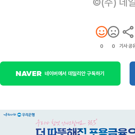
©(주) 데
기사 공
0
0
네이버에서 데일리안 구독하기