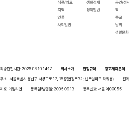
식품/의료
생활경제
공연/전
지역
경제일반
책
인물
종교
사회일반
날씨
생활문화
최종편집시간: 2026.08.10 14:17
회사소개
편집규약
광고제휴문의
주소 : 서울특별시 용산구 서빙고로 17, 18층(한강로3가,센트럴파크 타워동)
전화 
제호: 데일리안
등록일/발행일: 2005.09.13
등록번호: 서울 아00055