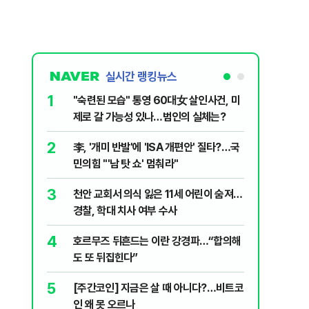
실시간 랭킹뉴스
1
6
"숙련된 모습" 통영 60대女 살인사건, 미
‘탄약 고
제로 갈 가능성 있나…범인의 실체는?
색출하라
2
7
李, '개미 반발'에 'ISA 개편안' 질타?…국
국민의힘 
민의힘 "'남 탓 쇼' 멈춰라"
당내서는
3
8
천안 교회서 의식 잃은 11세 어린이 숨져…
지구촌 덮
경찰, 학대 치사 여부 수사
기도 끊
4
9
호르무즈 뒤흔드는 이란 강경파…“합의해
입추 하루
도 또 뒤집힌다”
37도'…
있는 치료
5
10
[주간코인] 지금은 살 때 아니다?…비트코
부산 앞바
인 왜 못 오르나
선…해경