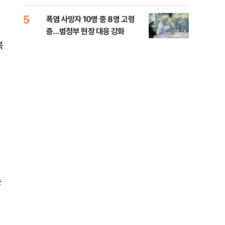
사
5
10
폭염 사망자 10명 중 8명 고령
송영
층…범정부 현장 대응 강화
'통
격해
북
는