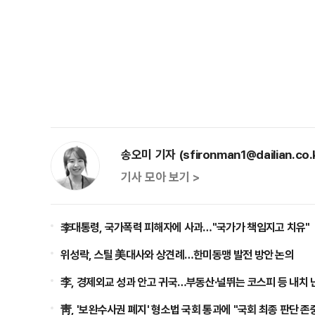
송오미 기자 (sfironman1@dailian.co.
기사 모아 보기 >
李대통령, 국가폭력 피해자에 사과…"국가가 책임지고 치유"
위성락, 스틸 美대사와 상견례…한미동맹 발전 방안 논의
李, 경제외교 성과 안고 귀국…부동산·널뛰는 코스피 등 내치 
靑, '보완수사권 폐지' 형소법 국회 통과에 "국회 최종 판단 존