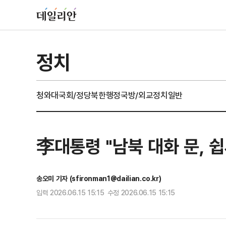
정치
청와대
국회/정당
북한
행정
국방/외교
정치일반
李대통령 "남북 대화 문, 
송오미 기자 (sfironman1@dailian.co.kr)
입력 2026.06.15 15:15 수정 2026.06.15 15:15