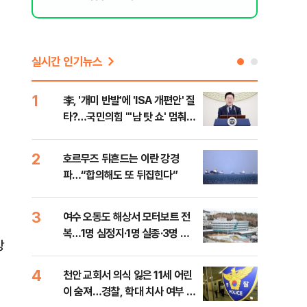
실시간 인기뉴스
1
6
李, '개미 반발'에 'ISA 개편안' 질
민주
타?…국민의힘 "'남 탓 쇼' 멈춰
청래
라"
능 
2
7
호르무즈 뒤흔드는 이란 강경
UA
파…“합의해도 또 뒤집힌다”
줄이
3
8
여수 오동도 해상서 모터보트 전
손현
복…1명 심정지·1명 실종·3명 경
통령
강
상
4
9
천안 교회서 의식 잃은 11세 어린
[주
이 숨져…경찰, 학대 치사 여부 수
다?