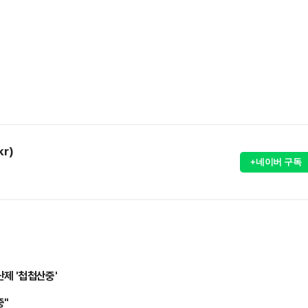
kr)
+네이버 구독
난제 '첩첩산중'
중"