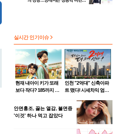
의 강행…당내서는 장동혁 비판
목소리