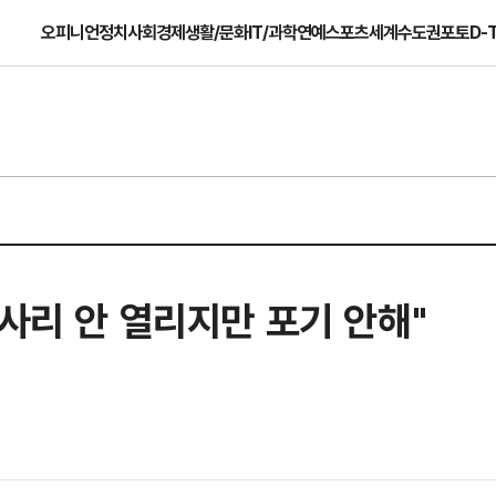
오피니언
정치
사회
경제
생활/문화
IT/과학
연예
스포츠
세계
수도권
포토
D-
쉽사리 안 열리지만 포기 안해"