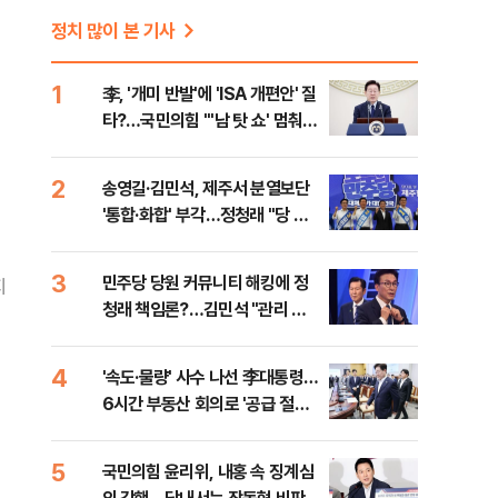
정치 많이 본 기사
1
李, '개미 반발'에 'ISA 개편안' 질
타?…국민의힘 "'남 탓 쇼' 멈춰
라"
2
송영길·김민석, 제주서 분열보단
'통합·화합' 부각…정청래 "당 공
격해 놓고 뻔뻔해"
3
민주당 당원 커뮤니티 해킹에 정
지
청래 책임론?…김민석 "관리 무
능 바로 잡아야"
4
'속도·물량' 사수 나선 李대통령…
6시간 부동산 회의로 '공급 절벽'
타개 총력전
5
국민의힘 윤리위, 내홍 속 징계심