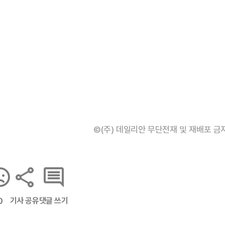
©(주) 데일리안 무단전재 및 재배포 금
기사 공유
댓글 쓰기
0