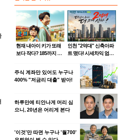
다
저
l