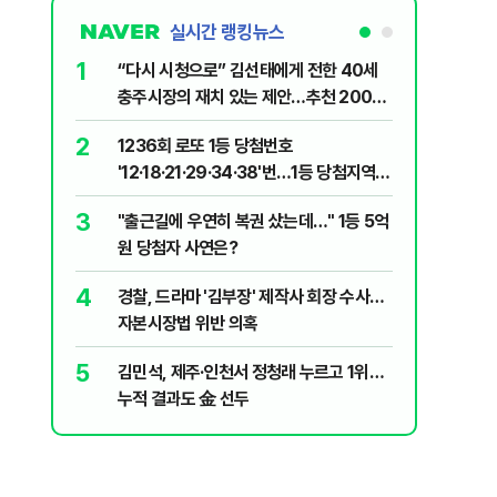
실시간 랭킹뉴스
1
6
“다시 시청으로” 김선태에게 전한 40세
정청래 "
충주시장의 재치 있는 제안…추천 2000
길 "이제
개
민주당"
2
7
1236회 로또 1등 당첨번호
"정청래,
'12·18·21·29·34·38'번…1등 당첨지역
말라"…친
어디?
격돌
3
8
"출근길에 우연히 복권 샀는데…" 1등 5억
710대 
원 당첨자 사연은?
지는 ‘특
4
9
경찰, 드라마 '김부장' 제작사 회장 수사…
최악의 
자본시장법 위반 의혹
낮 최고 
5
10
김민석, 제주·인천서 정청래 누르고 1위…
"숙련된 
누적 결과도 金 선두
제로 갈 