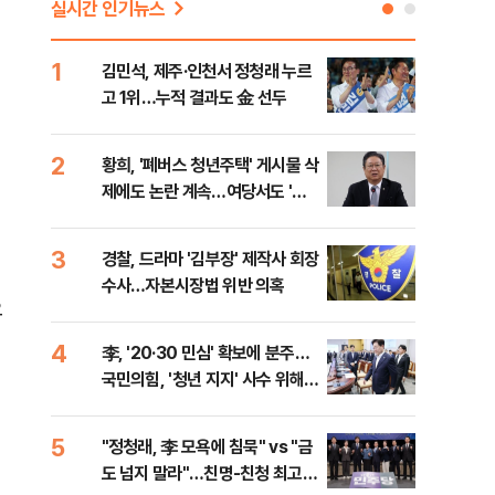
실시간 인기뉴스
1
6
김민석, 제주·인천서 정청래 누르
폐기
고 1위…누적 결과도 金 선두
60
2
7
황희, '폐버스 청년주택' 게시물 삭
[속
제에도 논란 계속…여당서도 '내
선거
로남불' 비판
리
3
8
경찰, 드라마 '김부장' 제작사 회장
[인
수사…자본시장법 위반 의혹
인사
으
4
9
李, '20·30 민심' 확보에 분주…
정청
국민의힘, '청년 지지' 사수 위해
판"
李 견제 사활
민석
5
10
"정청래, 李 모욕에 침묵" vs "금
고수
도 넘지 말라"…친명-친청 최고위
27