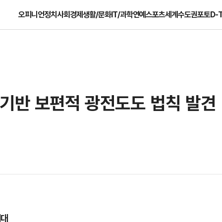
오피니언
정치
사회
경제
생활/문화
IT/과학
연예
스포츠
세계
수도권
포토
D-
 기반 보편적 광전도도 법칙 발견
기대