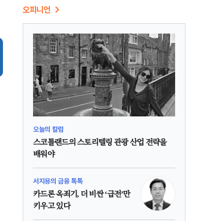
오피니언
오늘의 칼럼
스코틀랜드의 스토리텔링 관광 산업 전략을
배워야
서지용의 금융 톡톡
카드론 옥죄기, 더 비싼 ‘급전’만
키우고 있다