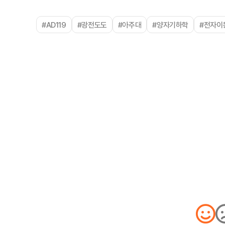
#AD119
#광전도도
#아주대
#양자기하학
#전자이