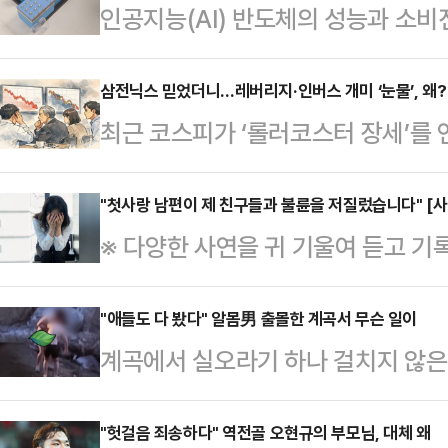
인공지능(AI) 반도체의 성능과 소
층세라믹캐패시터(MLCC)에 실리콘 
폴리오를 넓히고 있다. GPU와 고
삼전닉스 믿었더니…레버리지·인버스 개미 ‘눈물’, 왜?
최근 코스피가 ‘롤러코스터 장세’를
전력 변동과 노이즈를 잡는 부품 수요
스의 일간 수익률 2배를 추종하는 
려운 초박형·고주파 영역을 실리콘
다.주가가 등락을 반복하는 과정에서 
"첫사랑 남편이 제 친구들과 불륜을 저질렀습니다" [사
기는 11일 실리콘 캐패시터 기술 학
※ 다양한 사연을 귀 기울여 듣고 기
과’로 인해 대부분의 투자자들이 ‘손
향을 설명했다. 이날 발표는 삼성전
을 통해 해결의 실마리를 찾아드립니
소에 따르면 삼성전자와 SK하이닉
김원기 그룹장이 맡았다…
같은 대학교에서 처음 만났습니다. 
"애들도 다 봤다" 알몸男 출몰한 계곡서 무슨 일이
드(ETF) 16종목의 상장 이후(5월 
계곡에서 실오라기 하나 걸치지 않은
고, 남편이 적극적으로 다가왔지요.
스(-)를 기록했다.상승에 베팅하는 
전해졌다.8일 JTBC '사건반장'은 
알아와 데려가 주는가 하면, 집에 늦
목의 손실…
장면을 목격했다는 제보자 A씨의 사
"헛걸음 죄송하다" 역전골 오현규의 부모님, 대체 왜
니다. 참 다정했어요. 저는 첫사랑이