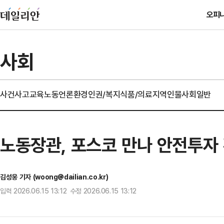
오피
사회
사건사고
교육
노동
언론
환경
인권/복지
식품/의료
지역
인물
사회일반
노동장관, 포스코 만나 안전투자
김성웅 기자 (woong@dailian.co.kr)
입력 2026.06.15 13:12 수정 2026.06.15 13:12