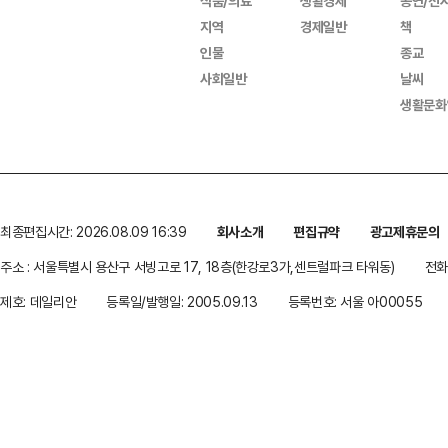
식품/의료
생활경제
공연/전
지역
경제일반
책
인물
종교
사회일반
날씨
생활문화
최종편집시간: 2026.08.09 16:39
회사소개
편집규약
광고제휴문의
주소 : 서울특별시 용산구 서빙고로 17, 18층(한강로3가,센트럴파크 타워동)
전화 
제호: 데일리안
등록일/발행일: 2005.09.13
등록번호: 서울 아00055