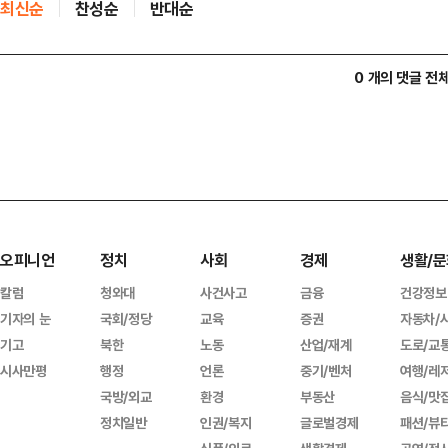
최신순
찬성순
반대순
0 개의 댓글 전
오피니언
정치
사회
경제
생활/문
칼럼
청와대
사건사고
금융
건강정보
기자의 눈
국회/정당
교육
증권
자동차/
기고
북한
노동
산업/재계
도로/교
시사만평
행정
언론
중기/벤처
여행/레
국방/외교
환경
부동산
음식/맛
정치일반
인권/복지
글로벌경제
패션/뷰