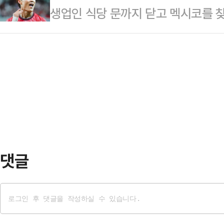
생업인 식당 문까지 닫고 멕시코를 
화제 참석을 위해 주차장에서 상영 
애 한 후 결혼까지 했습니다. 저는
다. 바로 체코전 승리를 이끈 국가대
모두 탈의한 남성을 봤다.공개된 영
을 다했어요.그런데 …
보 감독이 이끄는 한국 축구대표팀이 
되는 남성 4~5명이 물놀이를 하는 
판의 과달라하라 스타디움에서 열린 '2
지 전부 벗은 상태였다는 것이다.해
조 1차전서 체코에 2-1 역전승을 거
그는 친구로 추…
(30·페예노르트)이 동점골을 터트렸
터뜨리며 승부를 뒤집었다.이날 경기
뒤 투입…
댓글