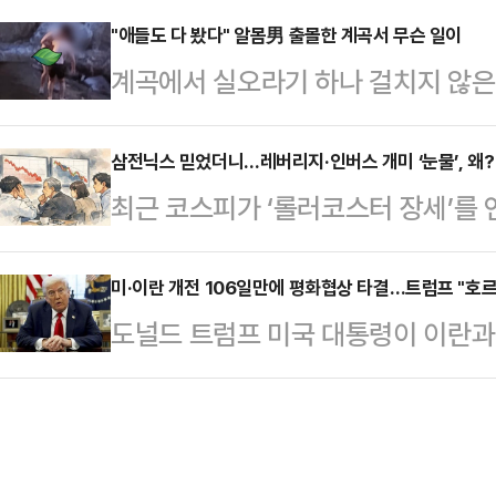
려운 초박형·고주파 영역을 실리콘
같은 대학교에서 처음 만났습니다. 
"애들도 다 봤다" 알몸男 출몰한 계곡서 무슨 일이
기는 11일 실리콘 캐패시터 기술 학
계곡에서 실오라기 하나 걸치지 않은
고, 남편이 적극적으로 다가왔지요.
향을 설명했다. 이날 발표는 삼성전
전해졌다.8일 JTBC '사건반장'은 
알아와 데려가 주는가 하면, 집에 늦
김원기 그룹장이 맡았다…
장면을 목격했다는 제보자 A씨의 사
삼전닉스 믿었더니…레버리지·인버스 개미 ‘눈물’, 왜?
니다. 참 다정했어요. 저는 첫사랑이
최근 코스피가 ‘롤러코스터 장세’를
화제 참석을 위해 주차장에서 상영 
애 한 후 결혼까지 했습니다. 저는
스의 일간 수익률 2배를 추종하는 
모두 탈의한 남성을 봤다.공개된 영
을 다했어요.그런데 …
다.주가가 등락을 반복하는 과정에서 
미·이란 개전 106일만에 평화협상 타결…트럼프 "호르
되는 남성 4~5명이 물놀이를 하는 
도널드 트럼프 미국 대통령이 이란과
과’로 인해 대부분의 투자자들이 ‘손
지 전부 벗은 상태였다는 것이다.해
널드 트럼프 미국 대통령이 14일(현
소에 따르면 삼성전자와 SK하이닉
그는 친구로 추…
을 통해 "이란과의 협상이 타결됐다"
드(ETF) 16종목의 상장 이후(5월 
며, 이란 해상에 대한 봉쇄도 즉시 
스(-)를 기록했다.상승에 베팅하는 