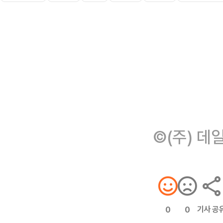
©(주) 데
기사 공
0
0