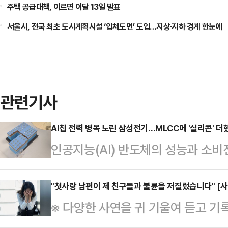
주택 공급대책, 이르면 이달 13일 발표
서울시, 전국 최초 도시계획시설 ‘입체도면’ 도입…지상·지하 경계 한눈에
관련기사
AI칩 전력 병목 노린 삼성전기…MLCC에 '실리콘' 더
인공지능(AI) 반도체의 성능과 소
층세라믹캐패시터(MLCC)에 실리콘 
폴리오를 넓히고 있다. GPU와 고
"첫사랑 남편이 제 친구들과 불륜을 저질렀습니다" [사
※ 다양한 사연을 귀 기울여 듣고 기
전력 변동과 노이즈를 잡는 부품 수요
을 통해 해결의 실마리를 찾아드립니