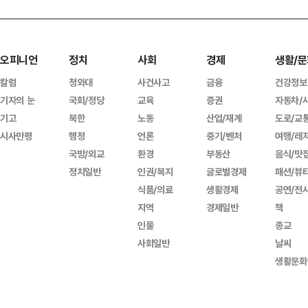
오피니언
정치
사회
경제
생활/문
칼럼
청와대
사건사고
금융
건강정보
기자의 눈
국회/정당
교육
증권
자동차/
기고
북한
노동
산업/재계
도로/교
시사만평
행정
언론
중기/벤처
여행/레
국방/외교
환경
부동산
음식/맛
정치일반
인권/복지
글로벌경제
패션/뷰
식품/의료
생활경제
공연/전
지역
경제일반
책
인물
종교
사회일반
날씨
생활문화