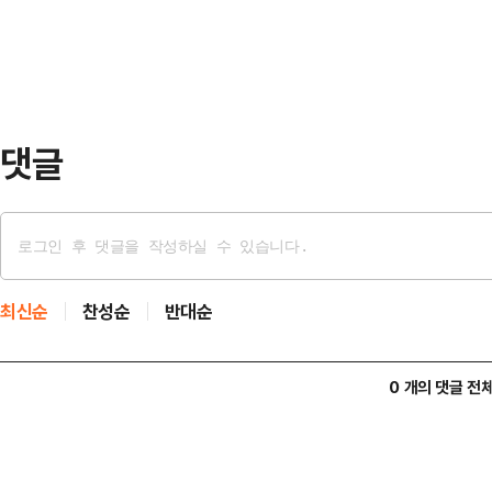
이어 "전 세계의 선박들이여, 엔진을
목의 손실…
라"고 적었다.이번 협상 과정에서 
협상팀은 미국과 이란 사이를 오가며
에는 양측의 수정안을…
댓글
최신순
찬성순
반대순
0 개의 댓글 전