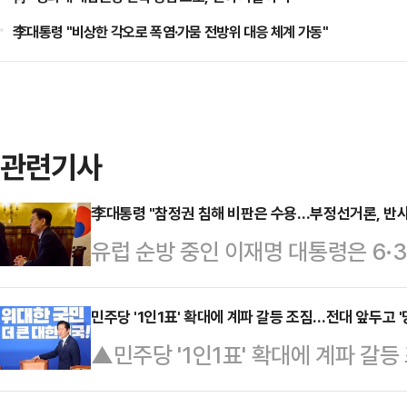
李대통령 "비상한 각오로 폭염·가뭄 전방위 대응 체계 가동"
관련기사
李대통령 "참정권 침해 비판은 수용…부정선거론, 반사
유럽 순방 중인 이재명 대통령은 6·
태에 대해 "선거 결과 조작 등을 
문제의 본질을 왜곡하고 국민들의 귀
민주당 '1인1표' 확대에 계파 갈등 조짐…전대 앞두고 '당
▲민주당 '1인1표' 확대에 계파 갈등
고 비판했다.이 대통령은 14일(현
어민주당이 8월 전당대회를 앞두고 다
수석·보좌관회의를 주재하고 "참정권