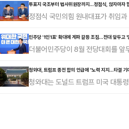
고 있다. 정청래 민주당 대표가 당 대
투표지 국조부터 법사위원장까지…정점식, 앉자마자 
기를 다 인정하고 수용한다. 그런데
정점식 국민의힘 원내대표가 취임과
제'를 시·도당위원장과 전국위원장 
하는 세력들이 더 고개를 들고 있다"
을 상대로 '투표용지 부족 사태 국정조
도부는 "당원주권 강화"라고 강조하지
이런 주장을 펴는…
구성 협상' 등 난제들을 풀어내야 하
민주당 '1인1표' 확대에 계파 갈등 조짐…전대 앞두고 '
편"이라는 우려가 나오며 공개 충돌
더불어민주당이 8월 전당대회를 앞두고
팽팽한 만큼, 정 원내대표가 이번 협
에 따르면 당 지도부는 최근 비공개
싸이고 있다. 정청래 민주당 대표가 당
결정할 것이라는 분석이 나온다.14
국위원장 …
표제'를 시·도당위원장과 전국위원장
청와대, 트럼프 종전 합의 언급에 "노력 지지…타결 기
는 18일 본회의를 열어 국정조사
청와대는 도널드 트럼프 미국 대통령
지도부는 "당원주권 강화"라고 강조하
는 데 공감대를 형성했다. 이번 국정
예정이라고 밝힌 데 대해 환영의 뜻
재편"이라는 우려가 나오며 공개 충
사태에서 …
공지를 통해 "정부는 미국과 이란 간
권에 따르면 당 지도부는 최근 비공
밀히 주시해왔다. 이러한 점에서 트
전국위원장 선거에도 권리당원과 대의
는 트럼프 대통령의 관련 노력을 지
당규 개정안…