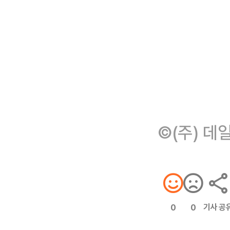
©(주) 데
기사 공
0
0