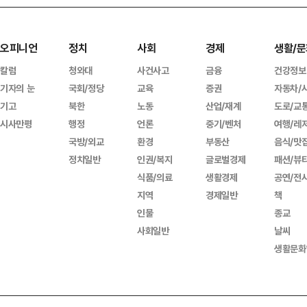
오피니언
정치
사회
경제
생활/문
칼럼
청와대
사건사고
금융
건강정보
기자의 눈
국회/정당
교육
증권
자동차/
기고
북한
노동
산업/재계
도로/교
시사만평
행정
언론
중기/벤처
여행/레
국방/외교
환경
부동산
음식/맛
정치일반
인권/복지
글로벌경제
패션/뷰
식품/의료
생활경제
공연/전
지역
경제일반
책
인물
종교
사회일반
날씨
생활문화