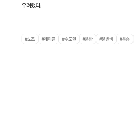
우려했다.
#노조
#레미콘
#수도권
#운반
#운반비
#운송