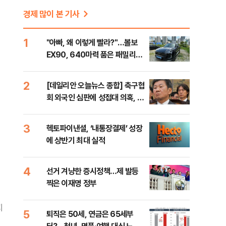
경제 많이 본 기사
1
"아빠, 왜 이렇게 빨라?"…볼보
EX90, 640마력 품은 패밀리카
[시승기]
2
[데일리안 오늘뉴스 종합] 축구협
회 외국인 심판에 성접대 의혹, 李
대통령 20대 지지율 하락 의식했
나, 삼전닉스 올인은 금물, SK하
3
헥토파이낸셜, ‘내통장결제’ 성장
이닉스 프리마켓 시초가 논란 재
에 상반기 최대 실적
점화, 김민석 "과반 승리 가능성
99%" 등
4
선거 겨냥한 증시정책…제 발등
찍은 이재명 정부
지
5
퇴직은 50세, 연금은 65세부