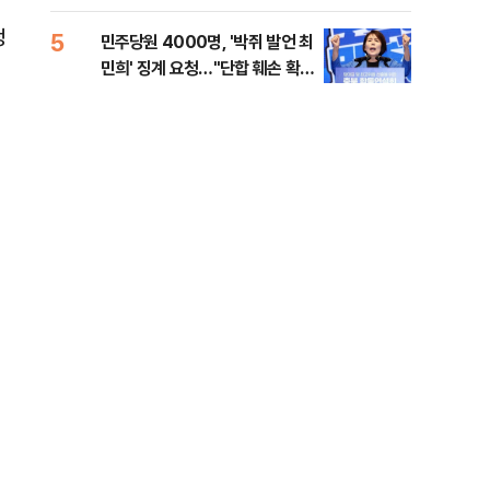
금폭
99
정
5
10
민주당원 4000명, '박쥐 발언 최
美,
민희' 징계 요청…"단합 훼손 확인
협에
해야"
8