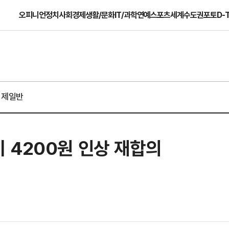
오피니언
정치
사회
경제
생활/문화
IT/과학
연예
스포츠
세계
수도권
포토
D-
경제일반
 4200원 인상 재합의