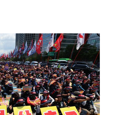
1
"삼성·SK보다 싸게 달라"…애
에 '더 비싸다' 퇴짜
2
[데일리안 오늘뉴스 종합] 축
인 심판에 성접대 의혹, 李대통
지율 하락 의식했나, 삼전닉스
3
李대통령, 20대 지지율 하락
물, SK하이닉스 프리마켓 시초
나…"청년 보편적 지원 문턱 
점화, 김민석 "과반 승리 가능성
4
'압수수색·성접대 의혹' 송두
대한민국 축구판
5
"약만으론 한계"…당뇨병 '시작
과학자의 도전 [내일의 닥터]