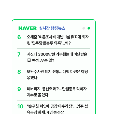
실시간 랭킹뉴스
6
플, 中창신
오세훈 '여론조사비 대납' 1심 유죄에 회자
된 '민주당 돈봉투 의혹'…왜?
7
구협회 외국
지진에 3000만원 기부했는데 비난받은
령 20대 지
日 여성...무슨 일?
 올인은 금
8
 의식했
보완수사권 폐지 진통…대책 마련은 야당
가 논란 재
낮춰야"
몫됐나
 99%" 등
9
리째 흔들리는
레버리지 '풍선효과'?…단일종목 막히자
지수로 몰렸다
10
' 막는 의사
"솟구친 화염에 공장 아수라장"…양주 섬
유공장 화재, 4명 중경상