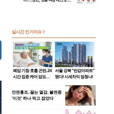
터?…청년, 명품·여행 대신 노후
준비 [Now 2.30]