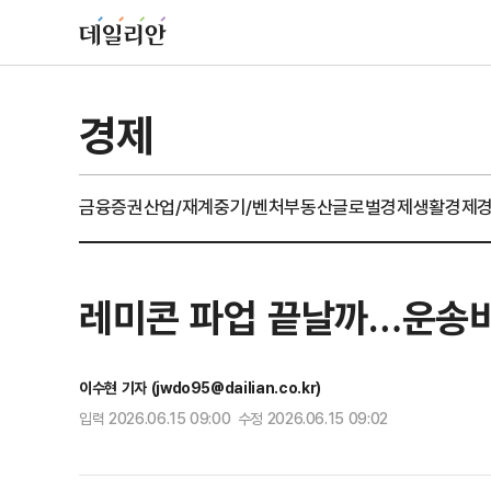
경제
금융
증권
산업/재계
중기/벤처
부동산
글로벌경제
생활경제
레미콘 파업 끝날까…운송비
이수현 기자 (jwdo95@dailian.co.kr)
입력 2026.06.15 09:00 수정 2026.06.15 09:02