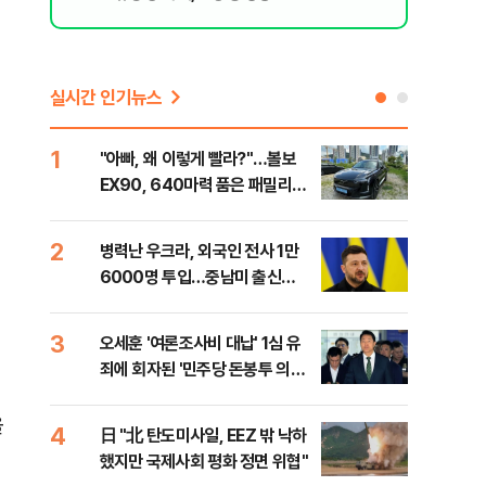
실시간 인기뉴스
1
6
"아빠, 왜 이렇게 빨라?"…볼보
"삼
EX90, 640마력 품은 패밀리카
中창
[시승기]
2
7
병력난 우크라, 외국인 전사 1만
보완
6000명 투입…중남미 출신
은 
40%
3
8
오세훈 '여론조사비 대납' 1심 유
[데
죄에 회자된 '민주당 돈봉투 의
회 
혹'…왜?
대통
나,
을
4
9
日 "北 탄도미사일, EEZ 밖 낙하
'경
이닉
했지만 국제사회 평화 정면 위협"
조준
점화