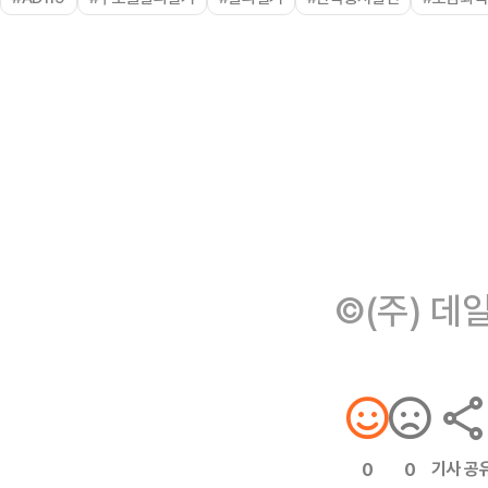
©(주) 데
기사 공
0
0