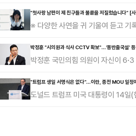
전해졌다.8일 JTBC '사건반장'은 
켜 "이분은 '교권보호국'보다는 '허위
장면을 목격했다는 제보자 A씨의 사
"첫사랑 남편이 제 친구들과 불륜을 저질렀습니다" [사
오 의인 보호국', 이런 걸 도입 제안
※ 다양한 사연을 귀 기울여 듣고 기
화제 참석을 위해 주차장에서 상영 
반 토론 할 것도 없이 우뢰와 같은 
을 통해 해결의 실마리를 찾아드립니
모두 탈의한 남성을 봤다.공개된 영
서 안민석…
같은 대학교에서 처음 만났습니다. 
박정훈 "시의원과 식사 CCTV 확보"…'동반출국설' 
되는 남성 4~5명이 물놀이를 하는 
박정훈 국민의힘 의원이 자신이 6·
고, 남편이 적극적으로 다가왔지요.
지 전부 벗은 상태였다는 것이다.해
선인을 만나고 있었는데도 만나지 않
알아와 데려가 주는가 하면, 집에 늦
그는 친구로 추…
에 대해 징벌적 손해배상제에 따른 
"트럼프 생일 서명식은 없다"…이란, 종전 MOU 일정
니다. 참 다정했어요. 저는 첫사랑이
도널드 트럼프 미국 대통령이 14일(
원은 시의원 당선인과의 면담 당일 텔
애 한 후 결혼까지 했습니다. 저는
서명을 예고한 가운데 이란 정부가 
일 식당에서 시의원 당선인과 식사하
을 다했어요.그런데 …
개적으로 선을 그었다.로이터통신에 
확보했다고 밝혔다.14일 정치권에 
변인은 13일 국영 언론을 통해 "
"모 언론사 기자가 옆 지역구 의원