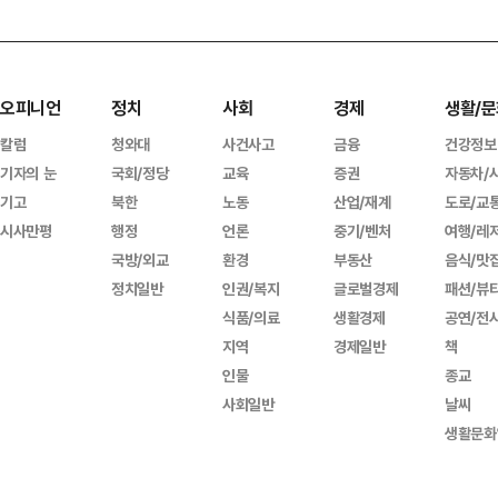
오피니언
정치
사회
경제
생활/문
칼럼
청와대
사건사고
금융
건강정보
기자의 눈
국회/정당
교육
증권
자동차/
기고
북한
노동
산업/재계
도로/교
시사만평
행정
언론
중기/벤처
여행/레
국방/외교
환경
부동산
음식/맛
정치일반
인권/복지
글로벌경제
패션/뷰
식품/의료
생활경제
공연/전
지역
경제일반
책
인물
종교
사회일반
날씨
생활문화