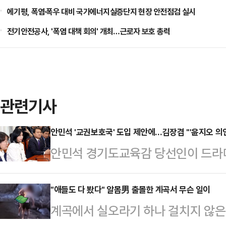
에기평, 폭염·폭우 대비 국가에너지실증단지 현장 안전점검 실시
전기안전공사, '폭염 대책 회의' 개최…근로자 보호 총력
관련기사
안민석 '교권보호국' 도입 제안에…김장겸 "'윤지오 의
안민석 경기도교육감 당선인이 드라
육청에도 신설하는 방안을 제안하고 
"이분은 '윤지오 의인 보호국' 이런 
"애들도 다 봤다" 알몸男 출몰한 계곡서 무슨 일이
계곡에서 실오라기 하나 걸치지 않은
꼬집었다.김장겸 국민의힘 의원은 1