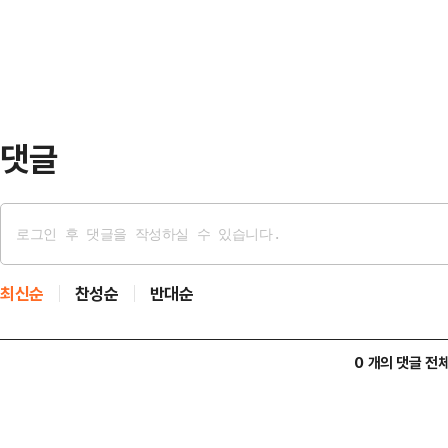
뤄지지 않을 것"이라고 밝혔다. 다만
에서 지방선거 당선인을 …
지 않으면서도 "상대 측의 신중한 접
통령은 소셜미디어(SNS) 트루스소
의가 14일 체…
댓글
최신순
찬성순
반대순
0 개의 댓글 전