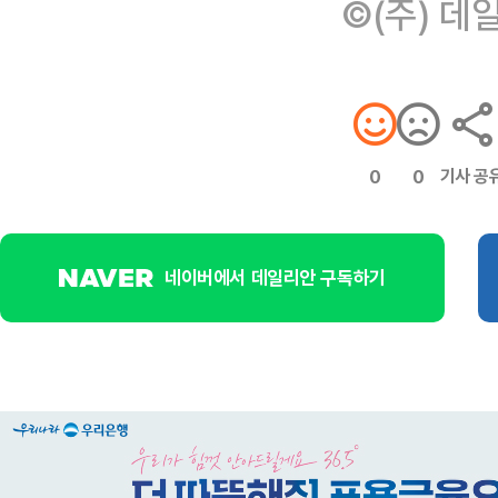
©(주) 데
기사 공
0
0
네이버에서 데일리안 구독하기