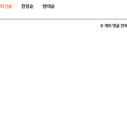
최신순
찬성순
반대순
0 개의 댓글 전