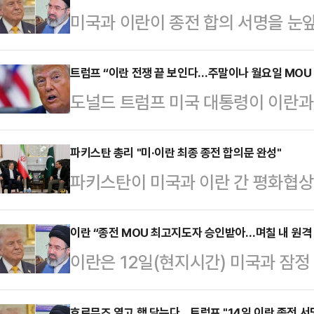
미국과 이란이 종전 합의 서명을 눈앞
로 포장하며 치열한 여론전을 벌이고
미국 대통령은 13일(현지시간) 소셜
트럼프 “이란 전쟁 끝 보인다…주말이나 월요일 MOU
도널드 트럼프 미국 대통령이 이란과
합의가 이란의 핵무기 개발을 차단하
했다며 종전 가능성을 거듭 강조했다
적 성과라고 강조했다. 또 버락 오바마
서 수개월간 이어진 중동 위기가 중
파키스탄 총리 "미·이란 최종 종전 합의문 완성"
과정에서 이란에 17억달러(약 2조3
파키스탄이 미국과 이란 간 평화협상
다.미 인터넷매체 악시오스(Axios
에는 돈을 주지 않는다"고 주장했다
다.로이터통신에 따르면 셰바즈 샤리
간) 이란의 아바스 아라그치 외무장
목표를 충족했다…
셜미디어(SNS)를 통해 "미국과 이
이란 “종전 MOU 최고지도자 승인받아…며칠 내 원격 
밝힌 데 대해 "매우 긍정적인 발언"
이란은 12일(현지시간) 미국과 잠정
했다. 파키스탄은 워싱턴과 테헤란 
연장과 호르무즈 해협 정상화, 핵 프
최고지도자인 아야톨라 모즈타바 하
하고 있다"며 "평화를 향한 마지막 
근접했다고 말했…
호르무즈 열고 핵 닫는다…트럼프 "14일 이란 종전 서