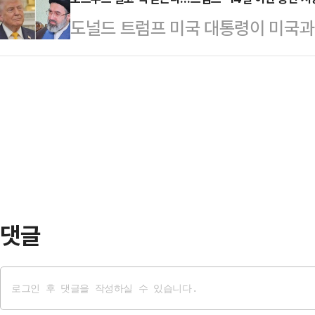
측이 최고지도자의 합의안 승인 사실
은 이번 협상 과정에서 핵심 중재국
도널드 트럼프 미국 대통령이 미국과 
임스(NYT)에 따르면 아바스 아라
미국과 이란 사이를 오가며 수개월간
예정이라고 거듭 밝혔다.AP통신에 
된 TV 연설에서 미국과의 합의가 
의 수정안을 전달하는…
어(SNS) 트루스소셜에 올린 글에서
가안보회의를 포함한 이란 최고 지
며, 구매나 개발 등 어떤 방식으로도
서 “이번 양해각서가 레바논을 포함한
번 합의는 핵무기를 완전히 막는 장벽
란과 미국은 47년 만에…
그러면서 "합의는 내일 서명될 예정
해협은 모든 국가에 개방될 것"이라
전 대통령의 대…
댓글