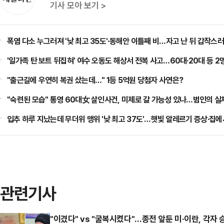
기사 모아 보기 >
폭염 다소 누그러져 '낮 최고 35도'·동해안 이틀째 비…자고 난 뒤 갑작스러
'일가족 탄 보트 뒤집혀' 여수 오동도 해상서 전복 사고…60대·20대 등 2
"출근길에 우연히 복권 샀는데…" 1등 5억원 당첨자 사연은?
"숙련된 모습" 통영 60대女 살인사건, 미제로 갈 가능성 있나…범인의 실
입추 하루 지났는데 무더위 맹위 '낮 최고 37도'…햇빛 알레르기 증상·집에
관련기사
"이겼다" vs "굴복시켰다"…종전 앞둔 미·이란, 각자 