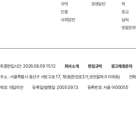
지역
경제일반
책
인물
종교
사회일반
날씨
생활문화
최종편집시간: 2026.08.09 15:12
회사소개
편집규약
광고제휴문의
주소 : 서울특별시 용산구 서빙고로 17, 18층(한강로3가,센트럴파크 타워동)
전화 
제호: 데일리안
등록일/발행일: 2005.09.13
등록번호: 서울 아00055