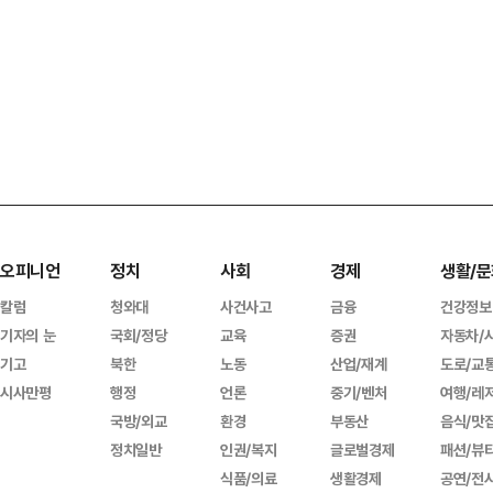
오피니언
정치
사회
경제
생활/문
칼럼
청와대
사건사고
금융
건강정보
기자의 눈
국회/정당
교육
증권
자동차/
기고
북한
노동
산업/재계
도로/교
시사만평
행정
언론
중기/벤처
여행/레
국방/외교
환경
부동산
음식/맛
정치일반
인권/복지
글로벌경제
패션/뷰
식품/의료
생활경제
공연/전