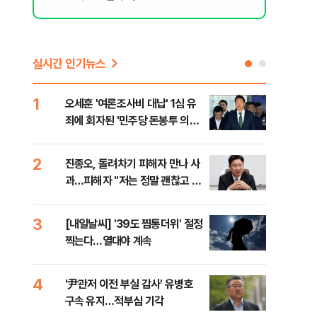
실시간 인기뉴스
1
6
오세훈 '여론조사비 대납' 1심 유
'외
죄에 회자된 '민주당 돈봉투 의
회동
혹'…왜?
것"
2
7
던
진종오, 돌려차기 피해자 만나 사
포스
과…피해자 "저는 정말 괜찮고 징
다…
계 원치 않아"
3
8
[내일날씨] '39도 찜통더위' 절정
북한
찍는다…열대야 계속
사일
발
4
9
'尹관저 이전 부실 감사' 유병호
"캐
구속 유지…적부심 기각
성 