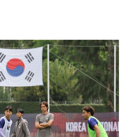
1
李대통령, 20대 지지율 하락
나…"청년 보편적 지원 문턱 
2
지진에 3000만원 기부했는
日 여성...무슨 일?
3
진종오, 돌려차기 피해자 만나
자 "저는 정말 괜찮고 징계 원치
4
보호종 비단뱀과 춤을?...스리
회 참가자 결국
5
레버리지 '풍선효과'?…단일종
지수로 몰렸다