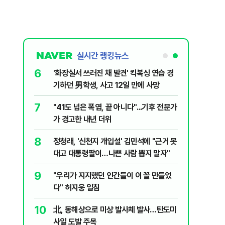
실시간 랭킹뉴스
6
 의식했
'화장실서 쓰러진 채 발견' 킥복싱 연습 경
낮춰야"
기하던 男학생, 사고 12일 만에 사망
7
데 비난받은
"41도 넘은 폭염, 끝 아니다"...기후 전문가
가 경고한 내년 더위
8
 사과…피해
정청래, '신천지 개입설' 김민석에 "근거 못
 않아"
대고 대통령팔이…나쁜 사람 뽑지 말자"
9
랑카 미인대
"우리가 지지했던 인간들이 이 꼴 만들었
다" 허지웅 일침
10
목 막히자
北, 동해상으로 미상 발사체 발사…탄도미
사일 도발 주목