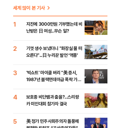
세계 많이 본 기사
1
지진에 3000만원 기부했는데 비
난받은 日 여성...무슨 일?
2
기껏 생수 보냈더니 "화장실 물 떠
오른다"...日 누리꾼 발언 ‘역풍’
3
'빅쇼트' 마이클 버리 "美 증시,
1987년 블랙먼데이급 폭락 가능
성"
4
보호종 비단뱀과 춤을?...스리랑
카 미인대회 참가자 결국
5
美 정가 민주사회주의자 돌풍에