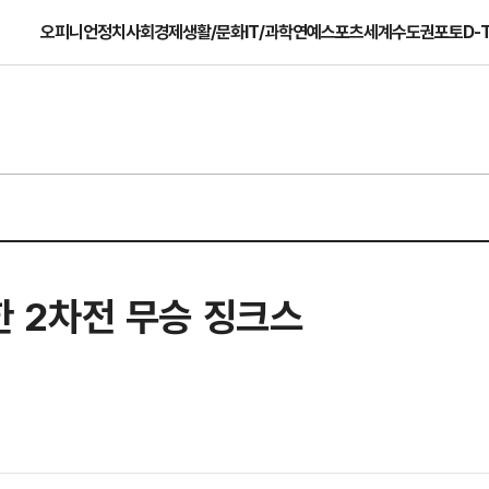
오피니언
정치
사회
경제
생활/문화
IT/과학
연예
스포츠
세계
수도권
포토
D-
못한 2차전 무승 징크스