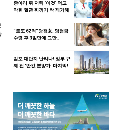
증
은
좋