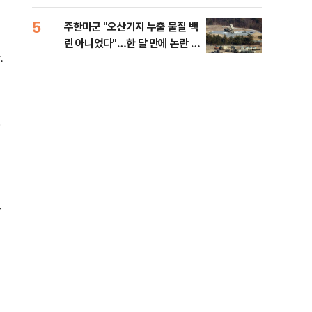
행적
5
10
주한미군 "오산기지 누출 물질 백
개정
린 아니었다"…한 달 만에 논란 진
무부
.
화
회
선
던