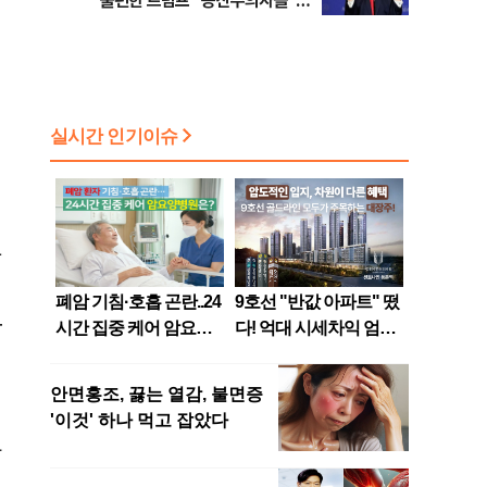
불편한 트럼프 “공산주의자들”
맹공
짜
4
나