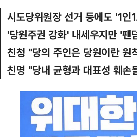
시도당위원장 선거 등에도 '1인1
'당원주권 강화' 내세우지만 '팬
친청 "당의 주인은 당원이란 원칙
친명 "당내 균형과 대표성 훼손될