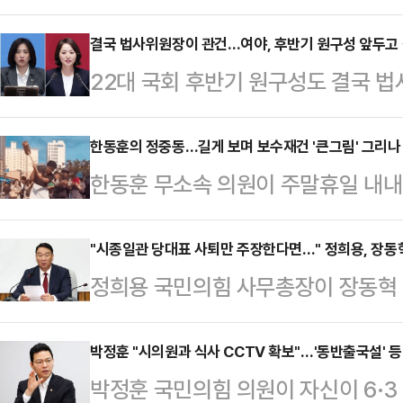
대한 책임론을 놓고 공방 수위가 격
되는 조승래 사무총장이 지방선거 
결국 법사위원장이 관건…여야, 후반기 원구성 앞두고
22대 국회 후반기 원구성도 결국 
메시지와 행보가 선거에 미친 영향도
인다. 여야는 이재명 대통령의 이른바
조준하자, 친명(친이재명)계이자 '성
돌하며, 서로 법사위원장을 가져와야
한동훈의 정중동…길게 보며 보수재건 '큰그림' 그리나
이 그러한 접근 방식에는 동의할 수
한동훈 무소속 의원이 주말휴일 내내
힘 수석대변인은 14일 논평에서 "
전 대변인은 14일 페이스북에서 "
자율방범대원 결혼식 하객 참석, 국수
의 꼼수 권한 남용을 견제하고 무력화
과정에서 정부 인사들의 메…
망콘서트 축사 등 소소한 지역 활동
"시종일관 당대표 사퇴만 주장한다면…" 정희용, 장동
뿐"이라며 "이 정권의 사법 파괴 책
정희용 국민의힘 사무총장이 장동혁 
국민의힘 복당과 당권 정상화 등 '큰 
위원장직을 반드시 맡아야 한다"라
장은 14일 페이스북에서 "6·3 지
치권 일각의 관측과는 상반된 지역밀
가져와야 하는 이유로 최…
도 국민의힘에게 다시 한 번 기회를 
박정훈 "시의원과 식사 CCTV 확보"…'동반출국설' 
의원이 길게 보면서 보수재건의 '큰
박정훈 국민의힘 의원이 자신이 6·
황을 냉철하고 객관적으로 돌아볼 필
내놓고 있다.한동훈 의원은 14일 