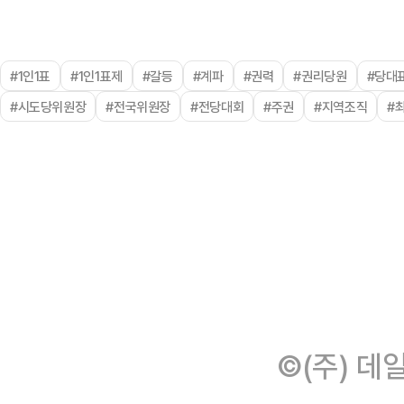
#1인1표
#1인1표제
#갈등
#계파
#권력
#권리당원
#당대
#시도당위원장
#전국위원장
#전당대회
#주권
#지역조직
#
©(주) 데