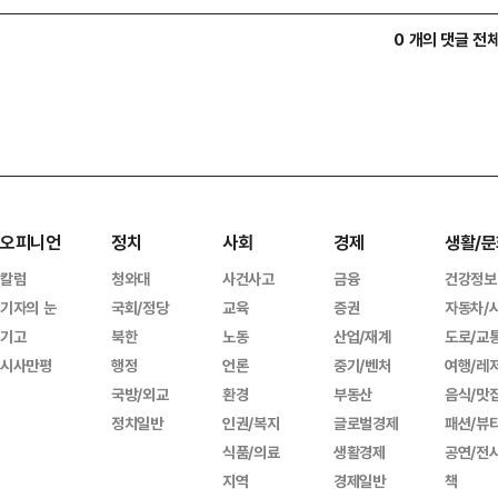
0 개의 댓글 전
오피니언
정치
사회
경제
생활/문
칼럼
청와대
사건사고
금융
건강정보
기자의 눈
국회/정당
교육
증권
자동차/
기고
북한
노동
산업/재계
도로/교
시사만평
행정
언론
중기/벤처
여행/레
국방/외교
환경
부동산
음식/맛
정치일반
인권/복지
글로벌경제
패션/뷰
식품/의료
생활경제
공연/전
지역
경제일반
책