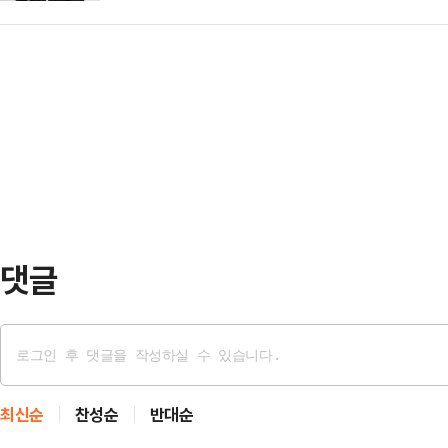
선인을 만나고 있었는데도 만나지 않
광역단체장 중 국민의힘이 4개(서울
·사상구·사…
에 대해 징벌적 손해배상제에 따른 
주당이 12개를 석권한 6·3 지방선
원은 시의원 당선인과의 면담 당일 텔
이재명 정부 출범 1년도 채 되지 않
일 식당에서 시의원 당선인과 식사하
과를 평가해야 …
확보했다고 밝혔다.14일 정치권에 
"모 언론사 기자가 옆 지역구 의원
에서 지방선거 당선인을 …
댓글
최신순
찬성순
반대순