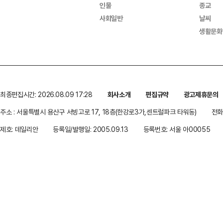
인물
종교
사회일반
날씨
생활문화
최종편집시간: 2026.08.09 17:28
회사소개
편집규약
광고제휴문의
주소 : 서울특별시 용산구 서빙고로 17, 18층(한강로3가,센트럴파크 타워동)
전화 
제호: 데일리안
등록일/발행일: 2005.09.13
등록번호: 서울 아00055