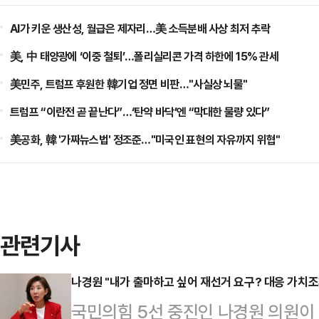
AI가 키운 생산성, 월급은 제자리…美 소득분배 사상 최저 추락
美, 中 태양광에 ‘이중 철퇴’…폴리실리콘 가격 하한에 15% 관세
美민주, 트럼프 후원한 韓기업 정면 비판…"사실상 뇌물"
트럼프 “이란전 곧 끝난다”…‘탄약 바닥’엔 “막대한 물량 있다”
美공화, 韓 '가짜뉴스법' 정조준…"미국인 표현의 자유까지 위협"
관련기사
나경원 "내가 출마하고 싶어 재선거 요구? 대응 가치조
국민의힘 5선 중진인 나경원 의원