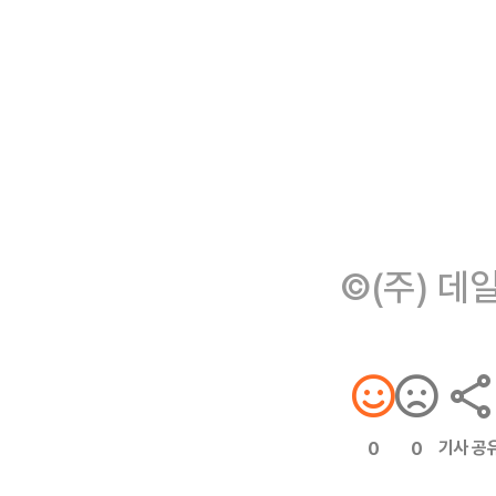
©(주) 데
기사 공
0
0