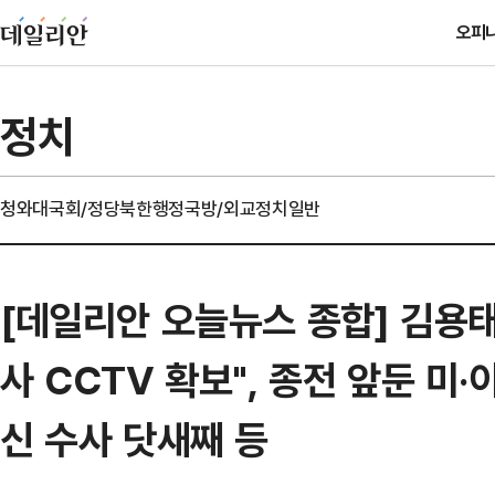
오피
정치
청와대
국회/정당
북한
행정
국방/외교
정치일반
[데일리안 오늘뉴스 종합] 김용태
사 CCTV 확보", 종전 앞둔 미·
신 수사 닷새째 등