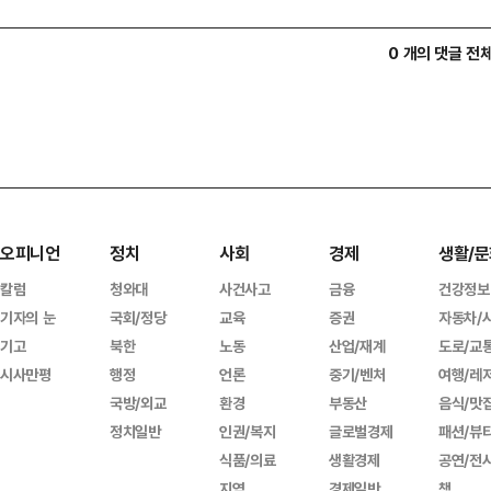
0 개의 댓글 전
오피니언
정치
사회
경제
생활/문
칼럼
청와대
사건사고
금융
건강정보
기자의 눈
국회/정당
교육
증권
자동차/
기고
북한
노동
산업/재계
도로/교
시사만평
행정
언론
중기/벤처
여행/레
국방/외교
환경
부동산
음식/맛
정치일반
인권/복지
글로벌경제
패션/뷰
식품/의료
생활경제
공연/전
지역
경제일반
책