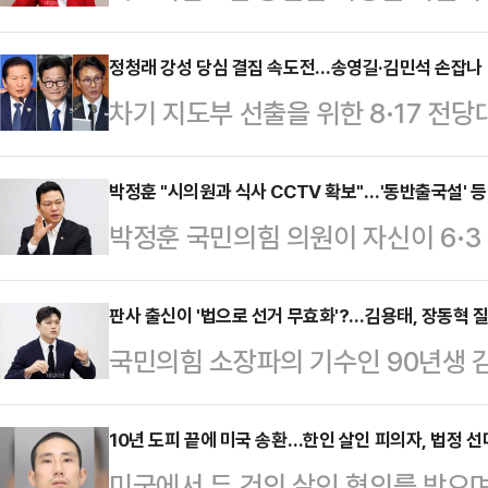
당장 재선거를 선언했을 것이라는 말
출마하고 싶어서 재선거 요구를 하는
정청래 강성 당심 결집 속도전…송영길·김민석 손잡나
차기 지도부 선출을 위한 8·17 전
가치조차 느끼지 못한다고 선을 그었
가 '보완수사권 전면 폐지' 메시지를 
페이스북에서 "내가 서울시장 당선자
6·3 지방선거 결과를 둘러싼 사퇴·
박정훈 "시의원과 식사 CCTV 확보"…'동반출국설' 
는 기자회견을 두고 이러쿵저러쿵 말
박정훈 국민의힘 의원이 자신이 6·
지를 보이면서 유력 당권주자인 송영
런다느니 하는 저질 공세에는 대응할
선인을 만나고 있었는데도 만나지 않
대 가능성도 커지고 있다.13일 정치
칙과 상식을 말하는 것일 뿐"…
에 대해 징벌적 손해배상제에 따른 
판사 출신이 '법으로 선거 무효화'?…김용태, 장동혁 
성 지지층을 겨냥한 행보를 이어가고 
국민의힘 소장파의 기수인 90년생 
원은 시의원 당선인과의 면담 당일 텔
모인 딴지일보를 찾아 "그동안 바빠서 
6·3 지방선거 무효화 제안'을 질타
일 식당에서 시의원 당선인과 식사하
사…
다는 것은 헌법에 반해 현실적이지 않다
10년 도피 끝에 미국 송환…한인 살인 피의자, 법정 선
확보했다고 밝혔다.14일 정치권에 
미국에서 두 건의 살인 혐의를 받으며