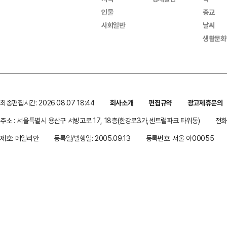
인물
종교
사회일반
날씨
생활문화
최종편집시간: 2026.08.07 18:44
회사소개
편집규약
광고제휴문의
주소 : 서울특별시 용산구 서빙고로 17, 18층(한강로3가,센트럴파크 타워동)
전화 
제호: 데일리안
등록일/발행일: 2005.09.13
등록번호: 서울 아00055