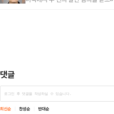
대표가 이러한 무리수를 연발하는 것
"모 언론사 기자가 옆 지역구 의원
국적 남성이 미국으로 인도됐다.13
의구심도 던졌다.김용태 국민의힘 의
에서 지방선거 당선인을 …
체 크로니클에 따르면 한국 국적의 김
대표가 '특별법으로 6·3 지방선거
뒤 미국으로 송환돼 캘리포니아주에서
을 주장했다"며 "헌법 제13조 2항
과 2018년 미국에서 발생한 두 건
제한을…
다.김씨는 2016년 캘리포니아주 
의를 받고 있다. 당시 범행은 특정
로는 목표가 …
댓글
최신순
찬성순
반대순