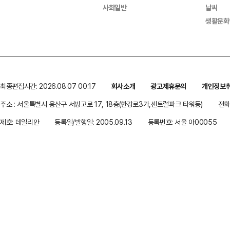
사회일반
날씨
생활문화
최종편집시간: 2026.08.07 00:17
회사소개
광고제휴문의
개인정보
주소 : 서울특별시 용산구 서빙고로 17, 18층(한강로3가,센트럴파크 타워동)
전화 
제호: 데일리안
등록일/발행일: 2005.09.13
등록번호: 서울 아00055