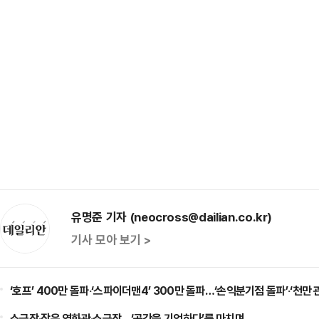
유명준 기자 (neocross@dailian.co.kr)
기사 모아 보기 >
‘호프’ 400만 돌파‧‘스파이더맨4’ 300만 돌파…‘손익분기점 돌파’‧‘천만 
소극장‧작은 영화관‧소극장…‘공간을 기억하다’를 마치며