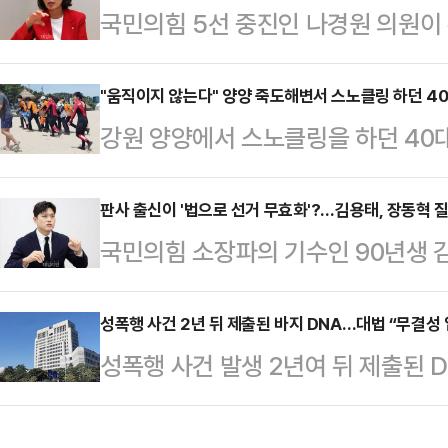
국민의힘 5선 중진인 나경원 의원
지를 보이면서 유력 당권주자인 송영
당장 재선거를 선언했을 것이라는 말
대 가능성도 커지고 있다.13일 정치
출마하고 싶어서 재선거 요구를 하는
"움직이지 않는다" 양양 죽도해변서 스노클링 하던 4
성 지지층을 겨냥한 행보를 이어가고 
강원 양양에서 스노클링을 하던 40
가치조차 느끼지 못한다고 선을 그었
모인 딴지일보를 찾아 "그동안 바빠서 
끝내 숨졌다.17일 오전 11시42분
페이스북에서 "내가 서울시장 당선자
사…
서 스노클링하던 40대 남성 A씨가
판사 출신이 '법으로 선거 무효화'?…김용태, 장동혁 
는 기자회견을 두고 이러쿵저러쿵 말
국민의힘 소장파의 기수인 90년생 
소방은 A씨를 구조해 심폐소생술 등
런다느니 하는 저질 공세에는 대응할
6·3 지방선거 무효화 제안'을 질타
망했다.A씨는 해변 가까운 곳에서 스
칙과 상식을 말하는 것일 뿐"…
다는 것은 헌법에 반해 현실적이지 않다
성폭행 사건 2년 뒤 제출된 바지 DNA…대법 “무결성
해경은 신고자와 목격자 등을 상대로
성폭행 사건 발생 2년여 뒤 제출된 
대표가 이러한 무리수를 연발하는 것
갑작스러운 폭염으로 계곡이나 바다를
선고한 항소심 판결이 대법원에서 파
의구심도 던졌다.김용태 국민의힘 의
경기 연천군 연천읍…
죄 판단의 주요 근거가 되려면 증거물
대표가 '특별법으로 6·3 지방선거