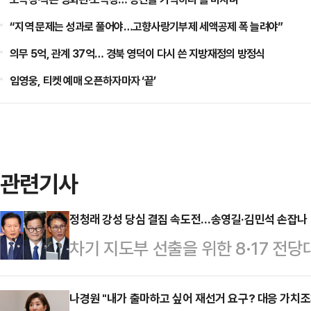
“지역 문제는 성과로 풀어야…고향사랑기부제 세액공제 폭 늘려야”
의무 5억, 관계 37억… 경북 영덕이 다시 쓴 지방재정의 방정식
임영웅, 티켓 예매 오픈하자마자 ‘끝’
관련기사
정청래 강성 당심 결집 속도전…송영길·김민석 손잡나
차기 지도부 선출을 위한 8·17 전
가 '보완수사권 전면 폐지' 메시지를 
6·3 지방선거 결과를 둘러싼 사퇴·
나경원 "내가 출마하고 싶어 재선거 요구? 대응 가치조