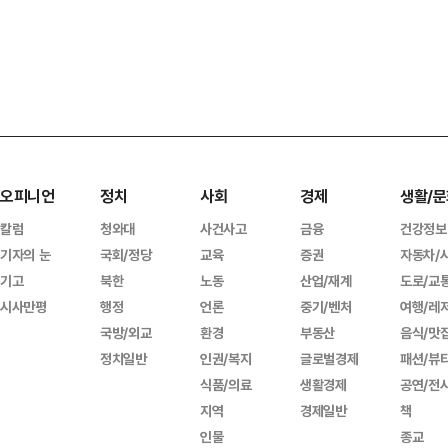
오피니언
정치
사회
경제
생활/문
칼럼
청와대
사건사고
금융
건강정보
기자의 눈
국회/정당
교육
증권
자동차/
기고
북한
노동
산업/재계
도로/교
시사만평
행정
언론
중기/벤처
여행/레
국방/외교
환경
부동산
음식/맛
정치일반
인권/복지
글로벌경제
패션/뷰
식품/의료
생활경제
공연/전
지역
경제일반
책
인물
종교