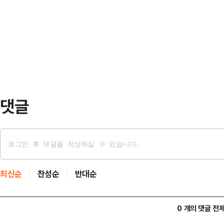
조작이나 훼손 가능성은 없는지까지 
을 주장했다"며 "헌법 제13조 2항
합뉴스와 법조계에 따르면 대법원 1
제한을…
선고한 원심을 깨고 사건을 광주고법으
신의 차량에서 B씨를 성폭행한 혐의로
해자의 항거를 …
댓글
최신순
찬성순
반대순
0 개의 댓글 전