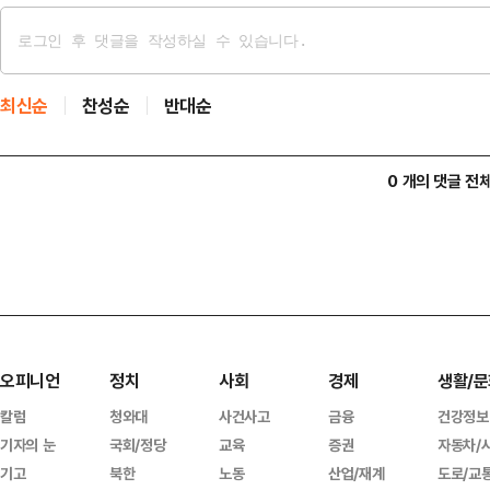
최신순
찬성순
반대순
0 개의 댓글 전
오피니언
정치
사회
경제
생활/문
칼럼
청와대
사건사고
금융
건강정보
기자의 눈
국회/정당
교육
증권
자동차/
기고
북한
노동
산업/재계
도로/교