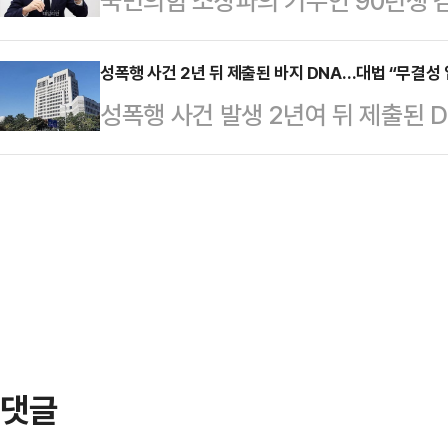
국민의힘 소장파의 기수인 90년생 
소방은 A씨를 구조해 심폐소생술 등
런다느니 하는 저질 공세에는 대응할
6·3 지방선거 무효화 제안'을 질타
망했다.A씨는 해변 가까운 곳에서 스
칙과 상식을 말하는 것일 뿐"…
다는 것은 헌법에 반해 현실적이지 않다
성폭행 사건 2년 뒤 제출된 바지 DNA…대법 “무결성
해경은 신고자와 목격자 등을 상대로
성폭행 사건 발생 2년여 뒤 제출된 
대표가 이러한 무리수를 연발하는 것
갑작스러운 폭염으로 계곡이나 바다를
선고한 항소심 판결이 대법원에서 파
의구심도 던졌다.김용태 국민의힘 의
경기 연천군 연천읍…
죄 판단의 주요 근거가 되려면 증거물
대표가 '특별법으로 6·3 지방선거
조작이나 훼손 가능성은 없는지까지 
을 주장했다"며 "헌법 제13조 2항
합뉴스와 법조계에 따르면 대법원 1
제한을…
선고한 원심을 깨고 사건을 광주고법으
신의 차량에서 B씨를 성폭행한 혐의로
해자의 항거를 …
댓글