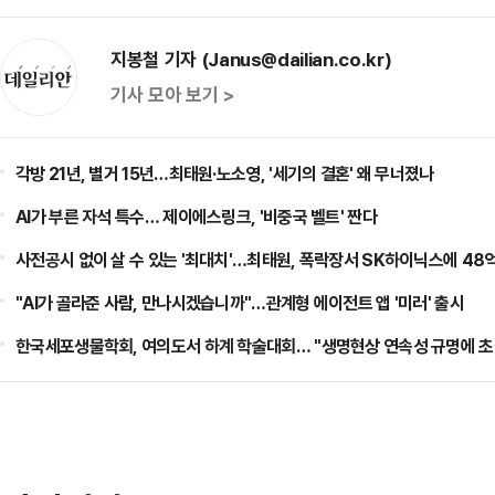
지봉철 기자 (Janus@dailian.co.kr)
기사 모아 보기 >
각방 21년, 별거 15년…최태원·노소영, '세기의 결혼' 왜 무너졌나
AI가 부른 자석 특수… 제이에스링크, '비중국 벨트' 짠다
사전공시 없이 살 수 있는 '최대치'…최태원, 폭락장서 SK하이닉스에 48
"AI가 골라준 사람, 만나시겠습니까"…관계형 에이전트 앱 '미러' 출시
한국세포생물학회, 여의도서 하계 학술대회… "생명현상 연속성 규명에 초