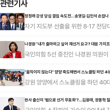
관련기사
정청래 강성 당심 결집 속도전…송영길·김민석 손잡나
차기 지도부 선출을 위한 8·17 전
가 '보완수사권 전면 폐지' 메시지를 
6·3 지방선거 결과를 둘러싼 사퇴·
나경원 "내가 출마하고 싶어 재선거 요구? 대응 가치조
국민의힘 5선 중진인 나경원 의원
지를 보이면서 유력 당권주자인 송영
당장 재선거를 선언했을 것이라는 말
대 가능성도 커지고 있다.13일 정치
출마하고 싶어서 재선거 요구를 하는
"움직이지 않는다" 양양 죽도해변서 스노클링 하던 4
성 지지층을 겨냥한 행보를 이어가고 
강원 양양에서 스노클링을 하던 40
가치조차 느끼지 못한다고 선을 그었
모인 딴지일보를 찾아 "그동안 바빠서 
끝내 숨졌다.17일 오전 11시42분
페이스북에서 "내가 서울시장 당선자
사…
서 스노클링하던 40대 남성 A씨가
판사 출신이 '법으로 선거 무효화'?…김용태, 장동혁 
는 기자회견을 두고 이러쿵저러쿵 말