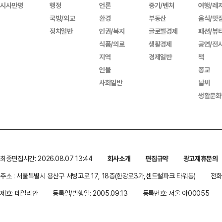
시사만평
행정
언론
중기/벤처
여행/레
국방/외교
환경
부동산
음식/맛
정치일반
인권/복지
글로벌경제
패션/뷰
식품/의료
생활경제
공연/전
지역
경제일반
책
인물
종교
사회일반
날씨
생활문화
최종편집시간: 2026.08.07 13:44
회사소개
편집규약
광고제휴문의
주소 : 서울특별시 용산구 서빙고로 17, 18층(한강로3가,센트럴파크 타워동)
전화 
제호: 데일리안
등록일/발행일: 2005.09.13
등록번호: 서울 아00055