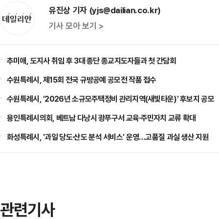
유진상 기자 (yjs@dailian.co.kr)
기사 모아 보기 >
추미애, 도지사 취임 후 3대 종단 종교지도자들과 첫 간담회
수원특례시, 제15회 전국 규방공예 공모전 작품 접수
수원특례시, '2026년 소규모주택정비 관리지역(새빛타운)' 후보지 공모
용인특례시의회, 베트남 다낭시 광푸구서 교육·주민자치 교류 확대
화성특례시, '과일 당도·산도 분석 서비스' 운영…고품질 과실 생산 지원
관련기사