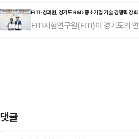
전을 위한 새로운 출발에 나섰다.경
진 가운데, 경기북부 중소기업의 안
기술성숙도(TRL), 기술성,…
117-46 동보타워 5층에 마련된 
FITI-경과원, 경기도 R&D 중소기업 기술 경쟁력 강화
해 추진됐다.이번 프로그램에는 남양
FITI시험연구원(FITI)이 경기도의
원장을 비롯한 경영진은 이날 파주 
중소기업 7개사가 참가했다. 참가기
원 체계 구축에 힘을 보탠다. 연구
산업 현안 대응과 현장 중심 기업지
기, 제조설비 등 다양한 분…
등 다각도로 기업 지원책을 마련한다는
기도가 추진 중인 '경기북부 대개조 
학진흥원과 '경기도 R&D 지원기업의
경기북부 기업지원 기능 강화와 균형
체결했다고 14일 밝혔다.이번 협약
점이라는 의미를 갖는다.…
소기업들에게 연구개발 초기 단계부터
준과 시험평가, 인증 서비스 등을 
댓글