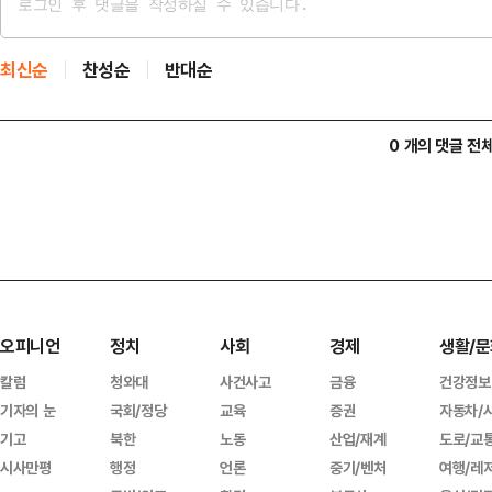
최신순
찬성순
반대순
0 개의 댓글 전
오피니언
정치
사회
경제
생활/문
칼럼
청와대
사건사고
금융
건강정보
기자의 눈
국회/정당
교육
증권
자동차/
기고
북한
노동
산업/재계
도로/교
시사만평
행정
언론
중기/벤처
여행/레