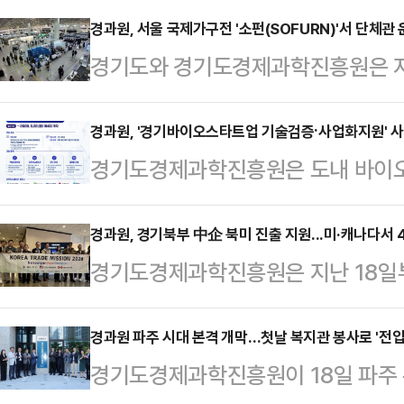
경과원, 서울 국제가구전 '소펀(SOFURN)'서 단체관
경기도와 경기도경제과학진흥원은 지
열린 '2026년 서울국제가구 및 인테
경기도 단체관을 운영해 도내 가구기
경과원, '경기바이오스타트업 기술검증·사업화지원' 사
경기도경제과학진흥원은 도내 바이오
다.이번 전시회 참가 지원은 경기 침
위해 'G-Bio Growth Lab(
내 가구기업의 시장 확대를 돕기 위
격 추진한다고 4일 밝혔다.이번 사업
경과원, 경기북부 中企 북미 진출 지원...미·캐나다서 
SOFURN은 가구·인테리어 산업의
경기도경제과학진흥원은 지난 18일부
업과의 협력을 기반으로 스타트업의
선보이는 국내 대표 전문 전시회다. 
스와 캐나다 밴쿠버에서 '2026년 
그램이다.민간 주도형 오픈이노베이
했고 3만 6000여 명의 참…
456만 달러 규모의 수출상담 성과
경과원 파주 시대 본격 개막…첫날 복지관 봉사로 '전입
하고 시장 진출과 투자유치를 연계
경기도경제과학진흥원이 18일 파주 
단은 중동 정세 불안과 공급망 재편
중점을 두고 있다.모집 대상은 경기