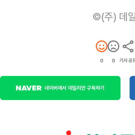
©(주) 데
기사 공
0
0
네이버에서 데일리안 구독하기