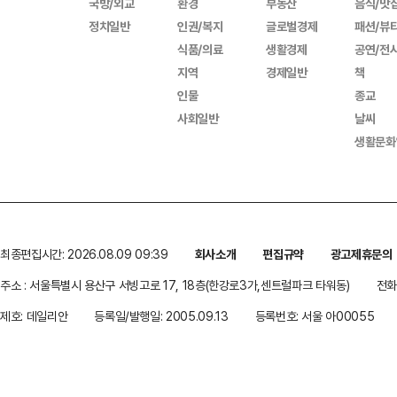
국방/외교
환경
부동산
음식/맛
정치일반
인권/복지
글로벌경제
패션/뷰
식품/의료
생활경제
공연/전
지역
경제일반
책
인물
종교
사회일반
날씨
생활문화
최종편집시간: 2026.08.09 09:39
회사소개
편집규약
광고제휴문의
주소 : 서울특별시 용산구 서빙고로 17, 18층(한강로3가,센트럴파크 타워동)
전화 
제호: 데일리안
등록일/발행일: 2005.09.13
등록번호: 서울 아00055