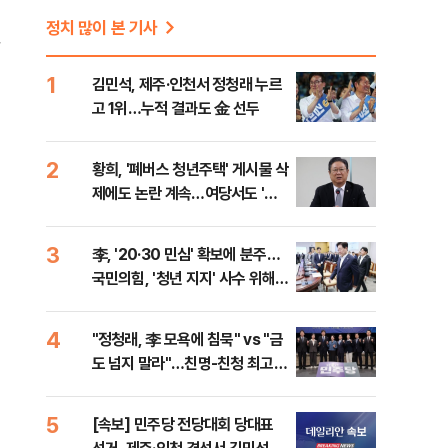
정치 많이 본 기사
장
1
김민석, 제주·인천서 정청래 누르
고 1위…누적 결과도 金 선두
2
황희, '폐버스 청년주택' 게시물 삭
제에도 논란 계속…여당서도 '내
로남불' 비판
3
李, '20·30 민심' 확보에 분주…
국민의힘, '청년 지지' 사수 위해
李 견제 사활
4
"정청래, 李 모욕에 침묵" vs "금
도 넘지 말라"…친명-친청 최고위
원 후보, 제주서 격돌
5
[속보] 민주당 전당대회 당대표