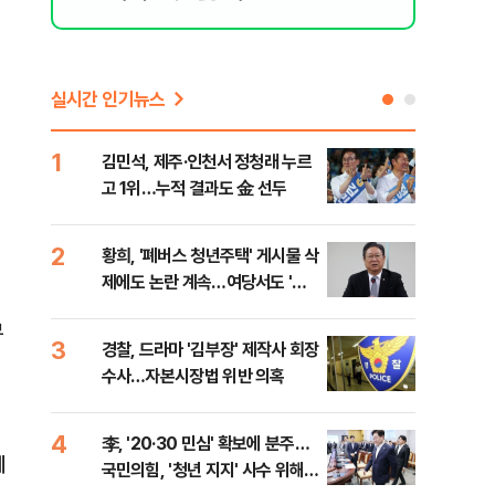
실시간 인기뉴스
1
6
김민석, 제주·인천서 정청래 누르
폐기
고 1위…누적 결과도 金 선두
60
2
7
황희, '폐버스 청년주택' 게시물 삭
[속
제에도 논란 계속…여당서도 '내
선거
로남불' 비판
리
무
3
8
경찰, 드라마 '김부장' 제작사 회장
[인
수사…자본시장법 위반 의혹
인사
4
9
李, '20·30 민심' 확보에 분주…
정청
에
국민의힘, '청년 지지' 사수 위해
판"