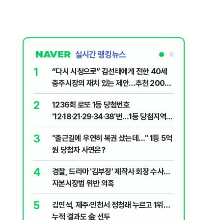
실시간 랭킹뉴스
1
6
“다시 시청으로” 김선태에게 전한 40세
정청래 "
충주시장의 재치 있는 제안…추천 2000
길 "이제
개
민주당"
2
7
1236회 로또 1등 당첨번호
"정청래,
'12·18·21·29·34·38'번…1등 당첨지역
말라"…친
어디?
격돌
3
8
"출근길에 우연히 복권 샀는데…" 1등 5억
710대 
원 당첨자 사연은?
지는 ‘특
4
9
경찰, 드라마 '김부장' 제작사 회장 수사…
최악의 
자본시장법 위반 의혹
낮 최고 
5
10
김민석, 제주·인천서 정청래 누르고 1위…
"숙련된 
누적 결과도 金 선두
제로 갈 