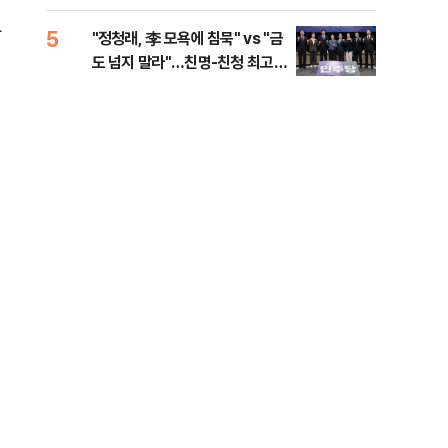
李 견제 사활
민석
라
5
10
"정청래, 李 모욕에 침묵" vs "금
고수
도 넘지 말라"…친명-친청 최고위
27
원 후보, 제주서 격돌