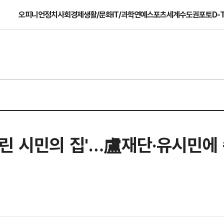
오피니언
정치
사회
경제
생활/문화
IT/과학
연예
스포츠
세계
수도권
포토
D-
빌린 시민의 집'…盧재단·유시민에