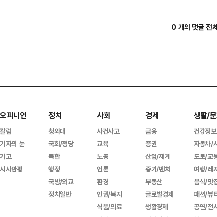
0 개의 댓글 전
오피니언
정치
사회
경제
생활/문
칼럼
청와대
사건사고
금융
건강정보
기자의 눈
국회/정당
교육
증권
자동차/
기고
북한
노동
산업/재계
도로/교
시사만평
행정
언론
중기/벤처
여행/레
국방/외교
환경
부동산
음식/맛
정치일반
인권/복지
글로벌경제
패션/뷰
식품/의료
생활경제
공연/전