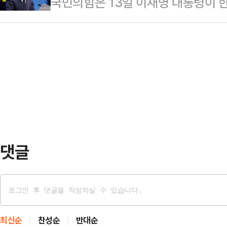
국민의힘은 13일 이재명 대통령이 
으로 겨냥했다.이준석 대표는 이날 
"머리에 수건을 두르고 사우나에 있던 
고 "이번 인사는 이 대통령이 자신이
통령께 경고한다. 판결을 피해 공소
씀하셨다"고 회…
총리 자리를 내어주는 꼴"이라며 지
작하시는 것의 두 배, 세 배가 될 것
힘 수석대변인은 이날 오전 논평을 
대통령에게 징역 30년을 선고했다"
인사 실패가 아니라 이재명 정부의 
기를 날…
건"이라며 이같이 밝혔다.그는 "한 
사실을 인지하고도 장기간 시정하지 
인사청문회에서 '신속히…
댓글
최신순
찬성순
반대순