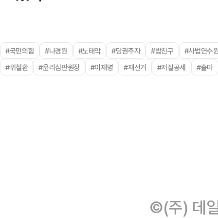
#국민의힘
#나경원
#노태악
#당권주자
#밥친구
#사법연수
#위철환
#윤리심판원장
#이재명
#재선거
#저질공세
#출마
©(주) 데