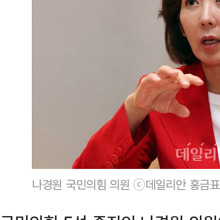
나경원 국민의힘 의원 ⓒ데일리안 홍금표