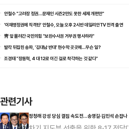
안철수 "고려장 정권…문재인 시즌2만도 못한 세제 개편안"
'이재명정권에 직격탄' 안철수, 오늘 오후 2시반 데일리안TV 전격 출연
靑 앞 몰려간 국민의힘 "보완수사권 거부권 행사하라"
발칵 뒤집힌 송파, '김대남 반대' 현수막 곳곳에…무슨 일?
조경태 "장동혁, 4 대 12로 이긴 걸로 착각하는 것 같다"
관련기사
정청래 강성 당심 결집 속도전…송영길·김민석 손잡나
차기 지도부 선출을 위한 8·17 전