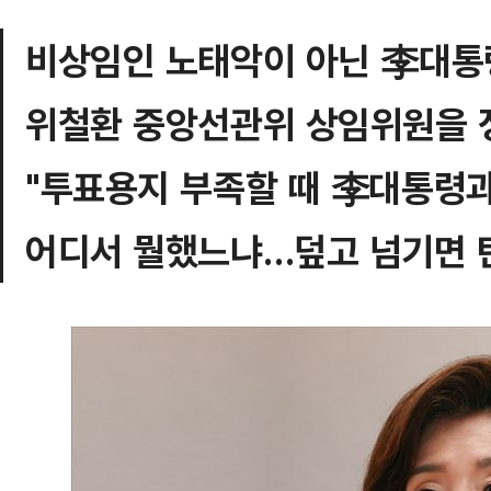
비상임인 노태악이 아닌 李대통령
위철환 중앙선관위 상임위원을 
"투표용지 부족할 때 李대통령과
어디서 뭘했느냐…덮고 넘기면 