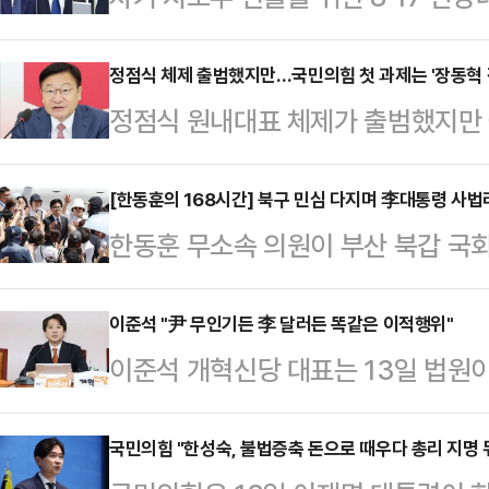
가 '보완수사권 전면 폐지' 메시지를 
6·3 지방선거 결과를 둘러싼 사퇴·
정점식 체제 출범했지만…국민의힘 첫 과제는 '장동혁 
정점식 원내대표 체제가 출범했지만 
지를 보이면서 유력 당권주자인 송영
혁 당대표 거취 문제다.13일 정치권
대 가능성도 커지고 있다.13일 정치
별위원회 구성과 상임위원회 배분 협
[한동훈의 168시간] 북구 민심 다지며 李대통령 사
성 지지층을 겨냥한 행보를 이어가고 
한동훈 무소속 의원이 부산 북갑 국
대여 투쟁 과제를 전면에 내세웠음
모인 딴지일보를 찾아 "그동안 바빠서 
민들과의 긴밀한 소통을 이어가는 동
지도 체제 개편을 요구하는 목소리가 
사…
한 대여공세의 수위를 한층 끌어올렸다
이준석 "尹 무인기든 李 달러든 똑같은 이적행위"
의원이 신임 원내대표로 선출되며 원
이준석 개혁신당 대표는 13일 법원이
ON'에 출연해 선거 소회와 관련해 
과 장동혁 대표의 '전국 재선거' 주
고한 것과 관련해 "이제 적에게 돈
가 관건이었던 것 같다"며 "구석구석
싼 갈등 조율이 정점…
법정에서 끝을 봐야 한다"며 이 대통
국민의힘 "한성숙, 불법증축 돈으로 때우다 총리 지명 
가나 빌라가 밀집된 지역들, 보통 선