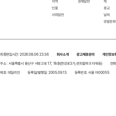
지역
경제일반
책
인물
종교
사회일반
날씨
생활문화
최종편집시간: 2026.08.06 23:36
회사소개
광고제휴문의
개인정보
주소 : 서울특별시 용산구 서빙고로 17, 18층(한강로3가,센트럴파크 타워동)
전화 
제호: 데일리안
등록일/발행일: 2005.09.13
등록번호: 서울 아00055