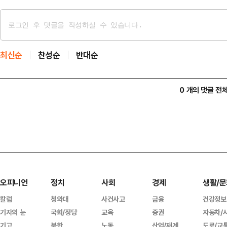
최신순
찬성순
반대순
0 개의 댓글 전
오피니언
정치
사회
경제
생활/문
칼럼
청와대
사건사고
금융
건강정보
기자의 눈
국회/정당
교육
증권
자동차/
기고
북한
노동
산업/재계
도로/교