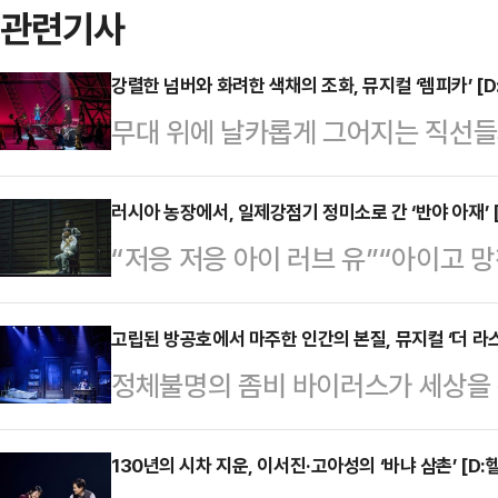
관련기사
강렬한 넘버와 화려한 색채의 조화, 뮤지컬 ‘렘피카’ [
무대 위에 날카롭게 그어지는 직선
비트는 단숨에 관객을 1920년대 
아티움에서 공연 중인 뮤지컬 ‘렘피
러시아 농장에서, 일제강점기 정미소로 간 ‘반야 아재’ 
“저응 저응 아이 러브 유”“아이고 망
드 렘피카의 파란만장한 삶을 시각과
대 일제강점기를 풍미했던 익살스러운
2024년 미국 브로드웨이에서 엇갈
선율 뒤로 비죽이 새어 나오는 비애는
고립된 방공호에서 마주한 인간의 본질, 뮤지컬 ‘더 라
은 이 작품이, 한국 무대에 다시 오
정체불명의 좀비 바이러스가 세상을
달할 1939년 충북 영동의 정미소
평면적으로 읊는 전형적인 구조를 과
뮤지컬 ‘더 라스트맨’은 표면적으로
립극장 해오름극장에서 선보인 연극 ‘
도 안에서 끊임없이 꿈틀거리…
극의 전개는 외부의 위협인 좀비와의
130년의 시차 지운, 이서진·고아성의 ‘바냐 삼촌’ [D
신 한국 근현대사의 가장 시린 한복