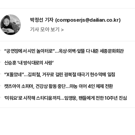
박정선 기자 (composerjs@dailian.co.kr)
기사 모아 보기 >
“공연장에서 시민 놀이터로”…옥상·외벽·앞뜰 다 내준 세종문화회관
신승훈 ‘내 방식대로의 사랑’
“X돌았네”…김희철, 거꾸로 걸린 광복절 태극기 현수막에 일침
캣츠아이 소피아, 건강상 활동 중단…마농 이어 4인 체제 전환
‘미워요’로 시작해 스타디움까지…임영웅, 팬들에게 전한 10주년 진심