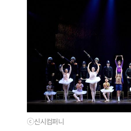
ⓒ신시컴퍼니