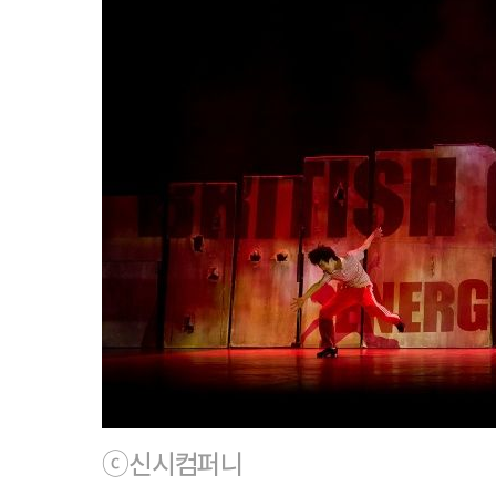
ⓒ신시컴퍼니