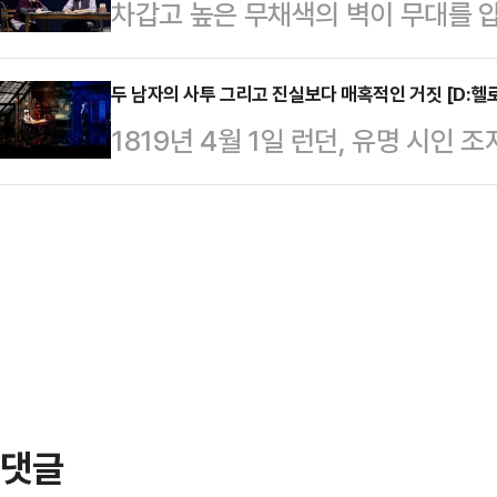
차갑고 높은 무채색의 벽이 무대를 
간에 갇힌 인간의 내면 변화에 집중한
의 주인공 ‘바냐’는 평생을 바친 헌신
운 거대한 수직의 공간은, 인물들이 
끌어가는 1인극 구성을 통해 고독이
카 ‘소…
하는 동시에, 그들이 끝내 벗어나지
두 남자의 사투 그리고 진실보다 매혹적인 거짓 [D:
안에서 지키고자 하는 인간성이 무
1819년 4월 1일 런던, 유명 시인
다. 그리고 그 안에는 커다란 식탁과
주인공인 ‘생존자’가 스스로를 격리한 
어 테일’이 세상에 등장한다. 당대 
7일 LG아트센터에서 개막한 연극 ‘
있게 구성된 …
된 이 소설은 즉각적인 대중적 열광을
인간의 후회와 환멸을 투명하게 응시한
치의였던 존 윌리엄 폴리도리였다. 뮤
대문호 안톤 체호프의 고전을 현대의
한 문학사적 스캔들을 바탕으로 하지
신 인물의 긴…
두 인물의 심리적 균열과 서사의 주
품을 전개한다.극의 서사는 ‘불사의 
의 이름으…
댓글