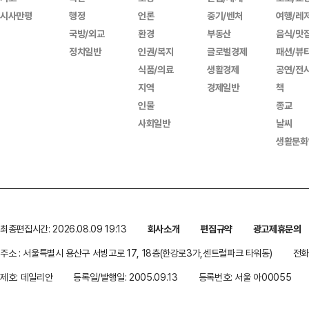
시사만평
행정
언론
중기/벤처
여행/레
국방/외교
환경
부동산
음식/맛
정치일반
인권/복지
글로벌경제
패션/뷰
식품/의료
생활경제
공연/전
지역
경제일반
책
인물
종교
사회일반
날씨
생활문화
최종편집시간: 2026.08.09 19:13
회사소개
편집규약
광고제휴문의
주소 : 서울특별시 용산구 서빙고로 17, 18층(한강로3가,센트럴파크 타워동)
전화 
제호: 데일리안
등록일/발행일: 2005.09.13
등록번호: 서울 아00055