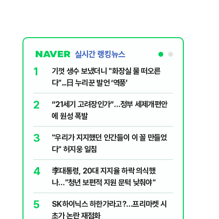
실시간 랭킹뉴스
1
6
기껏 생수 보냈더니 "화장실 물 떠오른
오세훈 “
다"...日 누리꾼 발언 ‘역풍’
근본적 문
2
7
“21세기 고려장인가”…정부 세제개편안
'달달하네
에 원성 폭발
수료' 2
3
8
"우리가 지지했던 인간들이 이 꼴 만들었
2030은
다" 허지웅 일침
줄 알았나
리 헬스]
4
9
李대통령, 20대 지지율 하락 의식했
‘풀옵션 
나…"청년 보편적 지원 문턱 낮춰야"
날 1만대
5
10
SK하이닉스 하한가라고?…프리마켓 시
'화장실서
초가 논란 재점화
기하던 男