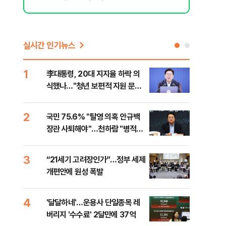
실시간 인기뉴스
1
6
李대통령, 20대 지지율 하락 의
오세
식했나…"청년 보편적 지원 문턱
납 
낮춰야"
2
7
국민 75.6% "탈영 의혹 안규백
[코
장관 사퇴해야"…천하람 "병적기
인 
록 즉각 공개하라"
3
8
“21세기 고려장인가”…정부 세제
SK
개편안에 원성 폭발
마켓
4
9
'달달하네'…운용사 단일종목 레
재난
버리지 '수수료' 2달만에 37억
속 