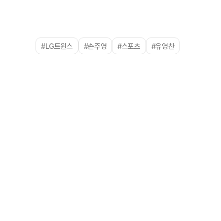
#LG트윈스
#손주영
#스포츠
#유영찬