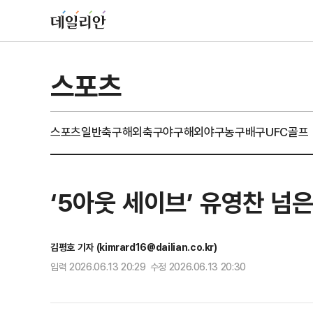
스포츠
스포츠일반
축구
해외축구
야구
해외야구
농구
배구
UFC
골프
‘5아웃 세이브’ 유영찬 넘
김평호 기자 (kimrard16@dailian.co.kr)
입력 2026.06.13 20:29 수정 2026.06.13 20:30