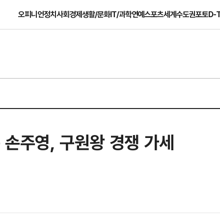
오피니언
정치
사회
경제
생활/문화
IT/과학
연예
스포츠
세계
수도권
포토
D-
은 손주영, 구원왕 경쟁 가세