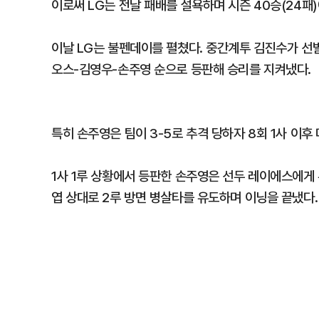
이로써 LG는 전날 패배를 설욕하며 시즌 40승(24패)
이날 LG는 불펜데이를 펼쳤다. 중간계투 김진수가 선
오스-김영우-손주영 순으로 등판해 승리를 지켜냈다.
특히 손주영은 팀이 3-5로 추격 당하자 8회 1사 이후
1사 1루 상황에서 등판한 손주영은 선두 레이에스에게 
엽 상대로 2루 방면 병살타를 유도하며 이닝을 끝냈다.