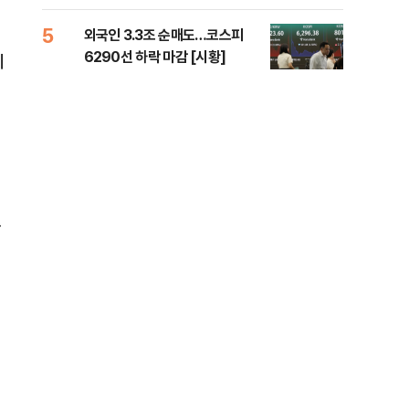
책 
5
10
외국인 3.3조 순매도…코스피
달 
6290선 하락 마감 [시황]
후 
리
승