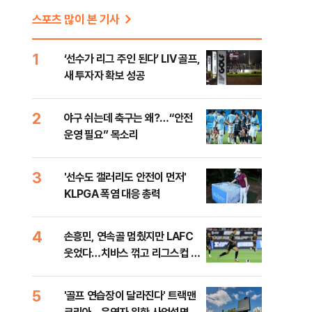
스포츠 많이 본 기사
1
‘선수가 리그 주인 된다’ LIV 골프,
새 투자자 확보 성공
2
야구 쉬는데 축구는 왜?…“안전
운영 필요” 목소리
3
'선수도 갤러리도 안전이 먼저'
KLPGA 폭염 대응 총력
4
손흥민, 연속골 멈췄지만 LAFC
웃었다…치바스 꺾고 리그스컵 첫
승
5
'골프 연습장이 달라진다' 트랙맨