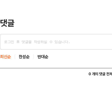
임에도 사적 인연을 운운하며 대통령
며 "민주당 기초의원 후보의 공보물 
댓글
최신순
찬성순
반대순
0 개의 댓글 전