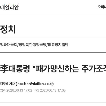
오피
정치
청와대
국회/정당
북한
행정
국방/외교
정치일반
李대통령 "패가망신하는 주가조
김주혜 기자 (jhaefthr@dailian.co.kr)
입력 2026.06.13 17:02 수정 2026.06.13 17:03