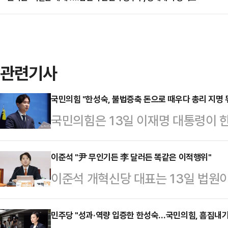
관련기사
국민의힘 "한성숙, 불법증축 돈으로 때우다 총리 지명 
국민의힘은 13일 이재명 대통령이 
고 "이번 인사는 이 대통령이 자신이
총리 자리를 내어주는 꼴"이라며 지
이준석 "尹 무인기든 李 달러든 똑같은 이적행위"
이준석 개혁신당 대표는 13일 법원이
힘 수석대변인은 이날 오전 논평을 
고한 것과 관련해 "이제 적에게 돈
인사 실패가 아니라 이재명 정부의 
법정에서 끝을 봐야 한다"며 이 대통
민주당 "성과·역량 입증한 한성숙…국민의힘, 흠집내기
건"이라며 이같이 밝혔다.그는 "한 