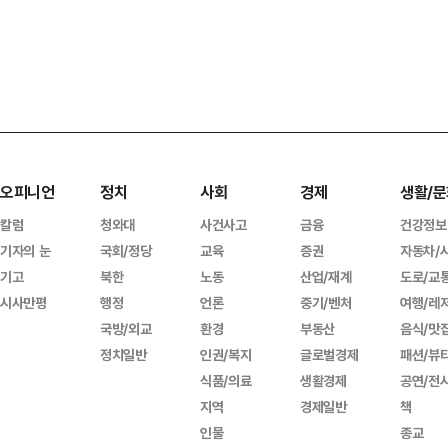
오피니언
정치
사회
경제
생활/문
칼럼
청와대
사건사고
금융
건강정보
기자의 눈
국회/정당
교육
증권
자동차/
기고
북한
노동
산업/재계
도로/교
시사만평
행정
언론
중기/벤처
여행/레
국방/외교
환경
부동산
음식/맛
정치일반
인권/복지
글로벌경제
패션/뷰
식품/의료
생활경제
공연/전
지역
경제일반
책
인물
종교