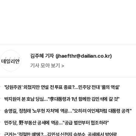
김주혜 기자 (jhaefthr@dailian.co.kr)
기사 모아 보기 >
'당원주권' 외쳤지만 연설 전 투표 종료?…민주당 전대 '룰의 역설'
박지원이 본 호남 당심…"李대통령과 1년 함께한 김민석에 갈 것"
송영길, 정청래 '노무현 자처'에 역공…"오히려 이인제처럼 대통령 공격"
민주당, 野 부동산 공세에 역공…"공급 법안부터 협조하라"
근거는 '적절한 때'에?…김민석 신천지 승부수, 공세에서 방어로