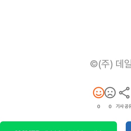
©(주) 데
기사 공
0
0