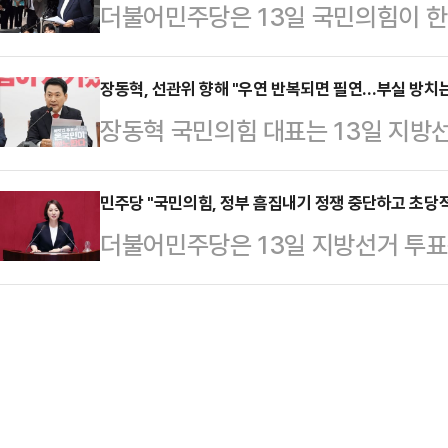
더불어민주당은 13일 국민의힘이 
으로 겨냥했다.이준석 대표는 이날 
사실을 인지하고도 장기간 시정하지 
제기하며 사퇴를 압박하는 것을 두고
통령께 경고한다. 판결을 피해 공소
인사청문회에서 '신속히…
도식 흠집내기를 중단하라"고 촉구했
장동혁, 선관위 향해 "우연 반복되면 필연…부실 방치
작하시는 것의 두 배, 세 배가 될 것
장동혁 국민의힘 대표는 13일 지방
후 서면브리핑을 통해 "국민의힘은 
대통령에게 징역 30년을 선고했다"
거관리위원회의 해명을 두고 "무능과
일부 내용만 물고 늘어지기를 되풀이하
기를 날…
법과 부정"이라며 선관위 해체와 전
민주당 "국민의힘, 정부 흠집내기 정쟁 중단하고 초당
보자는 손해를 감수해서라도 다주택
더불어민주당은 13일 지방선거 투표
날 오후 자신의 페이스북을 통해 "우
위해 잠실 아파트를 직전 거래 대비 
소모적인 공세를 멈추고 부정선거론
실을 의도적으로 방치하는 것이 바로
"강남과 양평의 주택 역시 …
내 난맥상부터 정리하라"고 촉구했다
한 증거도 당당하게 '버렸다'고 하고 
일 오후 서면브리핑을 통해 "국민의
수 없는 결과엔 '우연이다'라고 한다"
정권 수호를 위한 초당적 조치에 적
하는 선관위는…
는 "위철환 중앙선거관리위원장 직