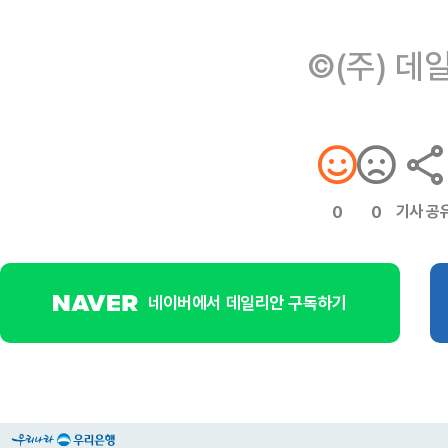
©(주) 데
기사 공
0
0
네이버에서 데일리안 구독하기