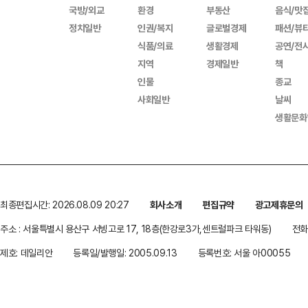
국방/외교
환경
부동산
음식/맛
정치일반
인권/복지
글로벌경제
패션/뷰
식품/의료
생활경제
공연/전
지역
경제일반
책
인물
종교
사회일반
날씨
생활문화
최종편집시간: 2026.08.09 20:27
회사소개
편집규약
광고제휴문의
주소 : 서울특별시 용산구 서빙고로 17, 18층(한강로3가,센트럴파크 타워동)
전화 
제호: 데일리안
등록일/발행일: 2005.09.13
등록번호: 서울 아00055