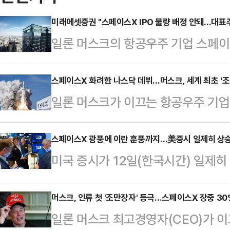
미래에셋증권 "스페이스X IPO 물량 배정 안돼…대표
일론 머스크의 항공우주 기업 스페이스
에 나선 가운데 인수단으로 참여했
것으로 확인됐다.미래에셋증권은 13
스페이스X 화려한 나스닥 데뷔…머스크, 세계 최초 ‘조
일론 머스크가 이끄는 항공우주 기업
해 국내 전문투자자들을 대상으로 
시장에 데뷔했다.12일(현지시간) 미
최종 배정 과정에서 미래에셋증권에 
페이스X는 나스닥에서 주당 161.1
스페이스X 광풍에 이란 훈풍까지…美증시 일제히 상
"고객 대상 주식 배정(Allocatio
미국 증시가 12일(한국시간) 일제히 상승했다. 미국과 이란 간 평화협상 진전
(135달러) 대비 약 19.3% 상승
는 당초 이번에 매각할 클래스A 보통주
기대감이 커진 데다 사상 최대 기업공
솟아 시가총액이 한때 2조2000억 
4815주를 미래…
보이면서 투자심리가 개선됐다.로이터
머스크, 인류 첫 '조만장자' 등극…스페이스X 장중 30
을 일부 반납했다.스페이스X 공모에
일론 머스크 최고경영자(CEO)가 
면 뉴욕증권거래소에서 전통적인 우
이 중 기관 투자자 주문액은 2500억