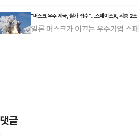
규모 기업공개(IPO)에 성공하며 상장
거래일보다 332.66포인트(0.65%)
러를 …
원)를 돌파했다. 머스크 CEO의 개
"머스크 우주 제국, 월가 접수"…스페이스X, 시총 2조
위주의 S&P500지수는 36.30포인트
일론 머스크가 이끄는 우주기업 스페
되면서 인류 최초의 '조만장자(trill
고, 기술주 중심의 나스닥종합지수는 7
시가총액 2조 달러(약 2740조원)를
면 스페이스X는 12일(현지시간) 미
에 대한 투자자들의 기대감이 폭발하
거래를 시작했다. 회사는 총 5억55
올라섰다.미 CNBC 방송에 따르면 
했으며, 상장 직전 기업가치는 1조77
장에서 공모가 135달러보다 약 20
됐다. 이에 따라 회사 시가총액은 장
는 5억5500만주를 주당 135달러
는 2…
댓글