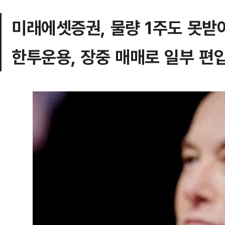
미래에셋증권, 물량 1주도 못받
한투운용, 장중 매매로 일부 편