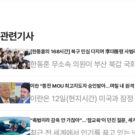
관련기사
[한동훈의 168시간] 북구 민심 다지며 李대통령 사
한동훈 무소속 의원이 부산 북갑 국
민들과의 긴밀한 소통을 이어가는 동
한 대여공세의 수위를 한층 끌어올렸다
이란 “종전 MOU 최고지도자 승인받아…며칠 내 원격 
이란은 12일(현지시간) 미국과 잠정
ON'에 출연해 선거 소회와 관련해 
최고지도자인 아야톨라 모즈타바 하
가 관건이었던 것 같다"며 "구석구석
측이 최고지도자의 합의안 승인 사실
“촉법이라 감옥 안 가잖아”…‘참교육’이 던진 질문, 
가나 빌라가 밀집된 지역들, 보통 선
최근 전 세계에서 인기를 끌고 있는 
임스(NYT)에 따르면 아바스 아라
"머리에 수건을 두르고 사우나에 있던 