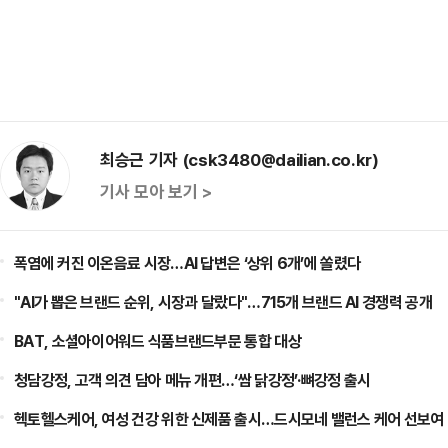
최승근 기자 (csk3480@dailian.co.kr)
기사 모아 보기 >
폭염에 커진 이온음료 시장…AI 답변은 ‘상위 6개’에 쏠렸다
"AI가 뽑은 브랜드 순위, 시장과 달랐다"…715개 브랜드 AI 경쟁력 공개
BAT, 소셜아이어워드 식품브랜드부문 통합 대상
청담강정, 고객 의견 담아 메뉴 개편…‘쌈 닭강정’·뼈강정 출시
헥토헬스케어, 여성 건강 위한 신제품 출시…드시모네 밸런스 케어 선보여