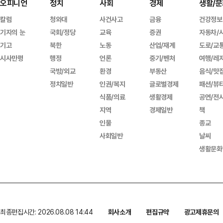
오피니언
정치
사회
경제
생활/문
칼럼
청와대
사건사고
금융
건강정보
기자의 눈
국회/정당
교육
증권
자동차/
기고
북한
노동
산업/재계
도로/교
시사만평
행정
언론
중기/벤처
여행/레
국방/외교
환경
부동산
음식/맛
정치일반
인권/복지
글로벌경제
패션/뷰
식품/의료
생활경제
공연/전
지역
경제일반
책
인물
종교
사회일반
날씨
생활문화
최종편집시간: 2026.08.08 14:44
회사소개
편집규약
광고제휴문의