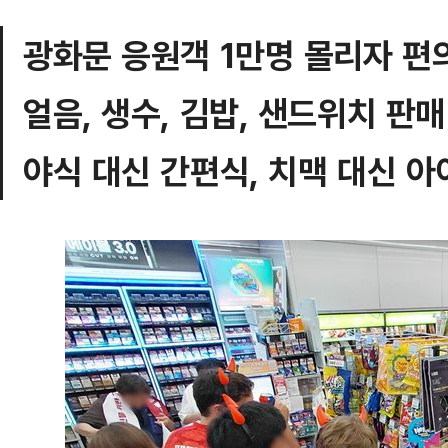
광화문 응원객 1만명 몰리자 편
얼음, 생수, 김밥, 샌드위치 판매
야식 대신 간편식, 치맥 대신 