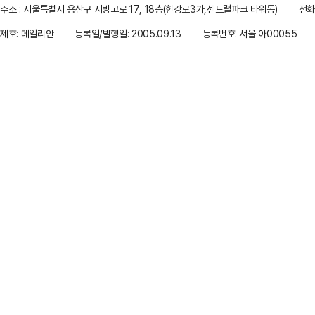
주소 : 서울특별시 용산구 서빙고로 17, 18층(한강로3가,센트럴파크 타워동)
전화 
제호: 데일리안
등록일/발행일: 2005.09.13
등록번호: 서울 아00055