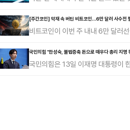
촉법소년들이 나온다. 잔인한 범죄를
된 TV 연설에서 미국과의 합의가 
씀하셨다"고 회…
이라 처벌받지 않는다”고 말하며 법
[주간코인] 악재 속 버틴 비트코인…6만 달러 사수전 
가안보회의를 포함한 이란 최고 지
비트코인이 이번 주 내내 6만 달러선
다.작품 속 설정은 극적 연출이지만
서 “이번 양해각서가 레바논을 포함한
물 비트코인 상장지수펀드(ETF) 자금
의 대표적인 논쟁거리다. 강력범죄를
란과 미국은 47년 만에…
논란, 스페이스X 기업공개(IPO)에 
국민의힘 "한성숙, 불법증축 돈으로 때우다 총리 지명 
야 한다는 주장과 재사회화 기회를 
국민의힘은 13일 이재명 대통령이 
스크 등 각종 악재가 겹쳤지만 결국 
있다. 韓, 국제 기준에서 특별히 관
고 "이번 인사는 이 대통령이 자신이
상자산 시황 플랫폼 코인게코에 따르면
년은 만 10세 이상 1…
총리 자리를 내어주는 꼴"이라며 지
6만892달러까지 밀리며 지난해 이후
힘 수석대변인은 이날 오전 논평을 
웠다.하지만 이후 반등에 성공하며 
인사 실패가 아니라 이재명 정부의 
이번…
건"이라며 이같이 밝혔다.그는 "한 