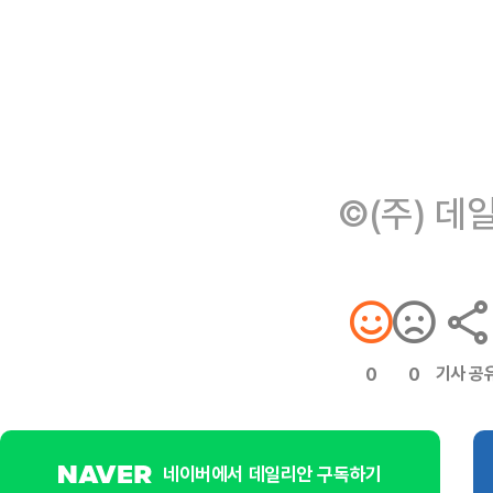
©(주) 데
기사 공
0
0
네이버에서 데일리안 구독하기