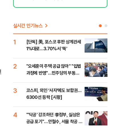
실시간 인기뉴스
1
6
[단독] 美, 포스코 후판 상계관세
[르
1%대로…3.70%서 '뚝'
비…
2
7
"오세훈이 주택 공급 않아" "입법
네이
진
과정에 반영"…민주당의 부동산
외연
세제개편 해법은
출(
3
8
코스피, 외인 ‘사자’에도 보합권…
[속
6300선 등락 [시황]
감사
4
9
"'닥공' 강조하던 李정부, 실상은
민주
공급 포기"…안철수, 서울 착공 실
공…