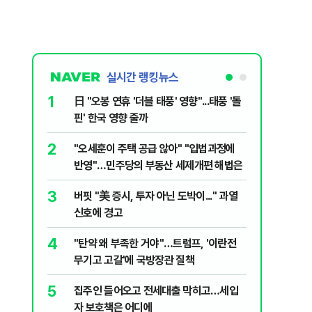
실시간 랭킹뉴스
1
6
日 "오봉 연휴 '더블 태풍' 영향"...태풍 '돌
[단독] 
핀' 한국 영향 줄까
로…3.70
2
7
"오세훈이 주택 공급 않아" "입법과정에
[코인뉴스
반영"…민주당의 부동산 세제개편 해법은
다…큰 변
3
8
버핏 "美 증시, 투자 아닌 도박이..." 과열
與김승원,
신호에 경고
"내용 다
4
9
"탄약 왜 부족한 거야"…트럼프, '이란전
“월급만으
무기고 고갈'에 국방장관 질책
탄 청년들 
5
10
집주인 들어오고 전세대출 막히고…세입
근거는 '
자 보호책은 어디에
부수, 공