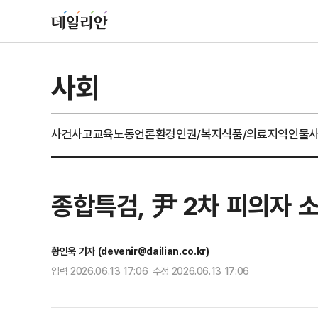
사회
사건사고
교육
노동
언론
환경
인권/복지
식품/의료
지역
인물
종합특검, 尹 2차 피의자 
황인욱 기자 (devenir@dailian.co.kr)
입력 2026.06.13 17:06 수정 2026.06.13 17:06