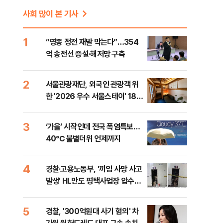
사회 많이 본 기사
1
“영종 정전 재발 막는다”…354
억 송전선 증설·해저망 구축
2
서울관광재단, 외국인 관광객 위
한 '2026 우수 서울스테이' 18곳
선정
3
‘가을’ 시작인데 전국 폭염특보…
40℃ 불볕더위 언제까지
4
경찰·고용노동부, '끼임 사망 사고
발생' HL만도 평택사업장 압수수
색
5
경찰, '300억원대 사기 혐의' 차