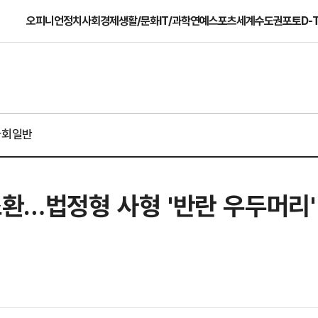
오피니언
정치
사회
경제
생활/문화
IT/과학
연예
스포츠
세계
수도권
포토
D-
사회일반
소환…법정형 사형 '반란 우두머리'