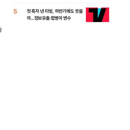
적 미달 비판
5
10
첫 흑자 낸 티빙, 하반기에도 웃을
[코
까…정보유출·합병이 변수
더 
중