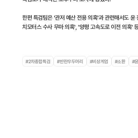
한편 특검팀은 '관저 예산 전용 의혹'과 관련해서도 윤
치모터스 수사 무마 의혹', '양평 고속도로 이전 의혹' 
#2차종합특검
#반란우두머리
#비상계엄
#소환
#