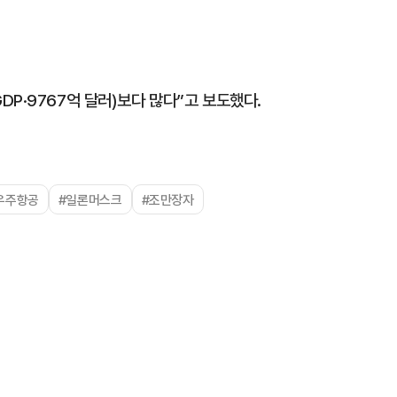
P·9767억 달러)보다 많다”고 보도했다.
우주항공
#일론머스크
#조만장자