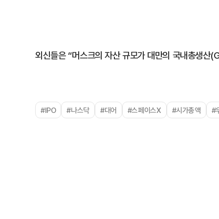
외신들은 “머스크의 자산 규모가 대만의 국내총생산(GD
#IPO
#나스닥
#대어
#스페이스X
#시가총액
#