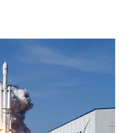
1
신동엽의 ‘농담’으로 드러난 
‘대중적 편견’ [이슈]
2
"숙련된 모습" 통영 60대女 
제로 갈 가능성 있나…범인의 
3
천안 교회서 의식 잃은 11세 
경찰, 학대 치사 여부 수사
4
李, '개미 반발'에 'ISA 개편안
민의힘 "'남 탓 쇼' 멈춰라"
5
"정청래, 李 모욕에 침묵" vs 
말라"…친명-친청 최고위원 후