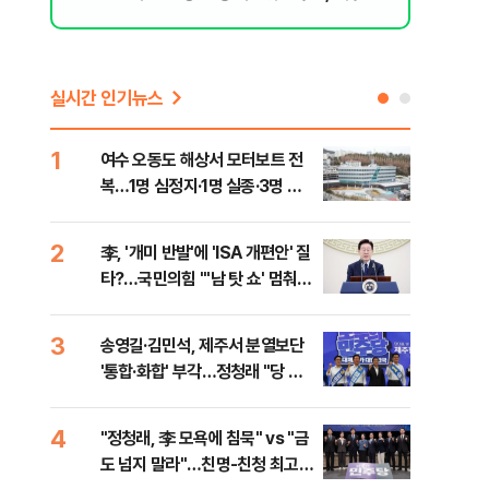
실시간 인기뉴스
1
6
여수 오동도 해상서 모터보트 전
손현
복…1명 심정지·1명 실종·3명 경
통령
상
2
7
李, '개미 반발'에 'ISA 개편안' 질
UA
이
타?…국민의힘 "'남 탓 쇼' 멈춰
줄이
라"
3
8
송영길·김민석, 제주서 분열보단
평택
'통합·화합' 부각…정청래 "당 공
레일
격해 놓고 뻔뻔해"
4
9
"정청래, 李 모욕에 침묵" vs "금
부산
도 넘지 말라"…친명-친청 최고위
아 