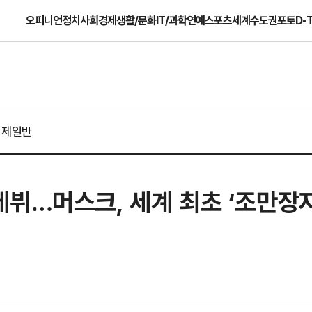
오피니언
정치
사회
경제
생활/문화
IT/과학
연예
스포츠
세계
수도권
포토
D-
경제일반
뷔…머스크, 세계 최초 ‘조만장자