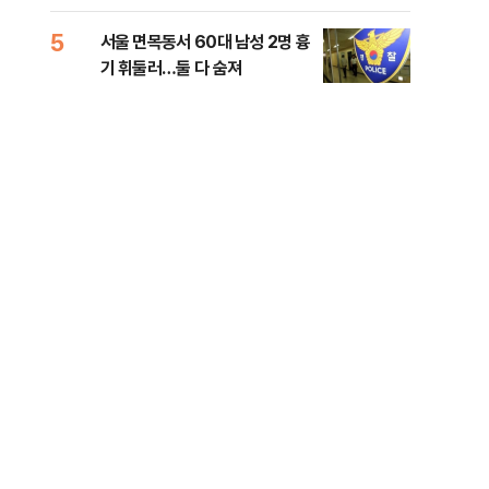
원 후보, 제주서 격돌
5
10
서울 면목동서 60대 남성 2명 흉
호르
기 휘둘러…둘 다 숨져
파…