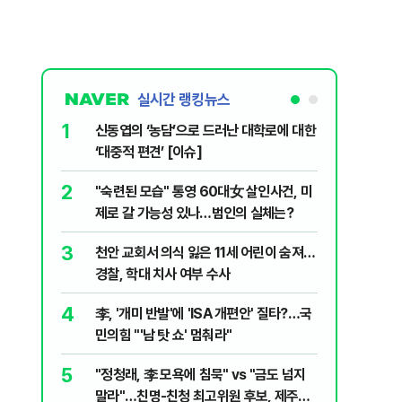
실시간 랭킹뉴스
6
대학로에 대한
입추 하루 지났는데 무더위 맹위 '낮 최고
37도'…햇빛 알레르기 증상·집에서 할 수
있는 치료법 [오늘 날씨]
7
살인사건, 미
‘탄약 고갈 보도’에 격노한 트럼프 “유출자
실체는?
색출하라”
8
어린이 숨져…
송영길·김민석, 제주서 분열보단 '통합·화
합' 부각…정청래 "당 공격해 놓고 뻔뻔해"
9
' 질타?…국
호르무즈 뒤흔드는 이란 강경파…“합의해
도 또 뒤집힌다”
10
"금도 넘지
여수 오동도 해상서 모터보트 전복…1명
보, 제주서
심정지·1명 실종·3명 경상