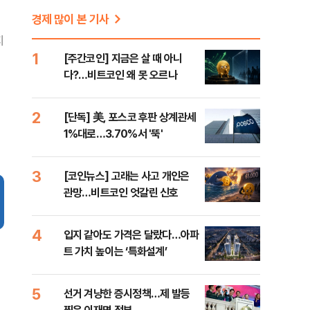
경제 많이 본 기사
지
1
[주간코인] 지금은 살 때 아니
다?…비트코인 왜 못 오르나
2
[단독] 美, 포스코 후판 상계관세
1%대로…3.70%서 '뚝'
3
[코인뉴스] 고래는 사고 개인은
관망…비트코인 엇갈린 신호
4
입지 같아도 가격은 달랐다…아파
트 가치 높이는 ‘특화설계’
5
선거 겨냥한 증시정책…제 발등