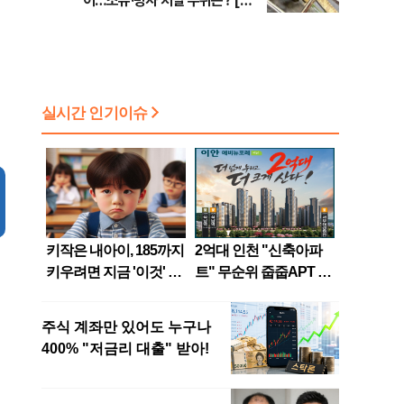
어…소유·방사 처벌 수위는? [법
조계에 물어보니 740]