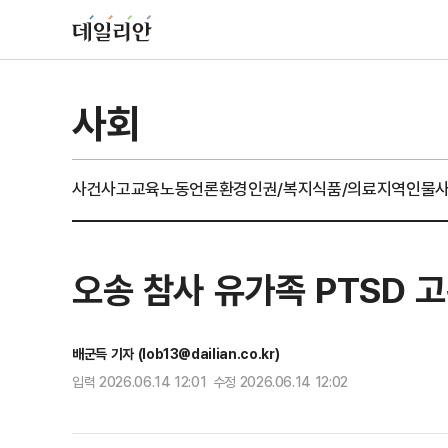
사회
사건사고
교육
노동
언론
환경
인권/복지
식품/의료
지역
인물
오송 참사 유가족 PTSD 
배군득 기자 (lob13@dailian.co.kr)
입력 2026.06.14 12:01 수정 2026.06.14 12:02