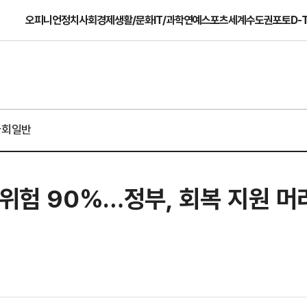
오피니언
정치
사회
경제
생활/문화
IT/과학
연예
스포츠
세계
수도권
포토
D-
사회일반
고위험 90%…정부, 회복 지원 머