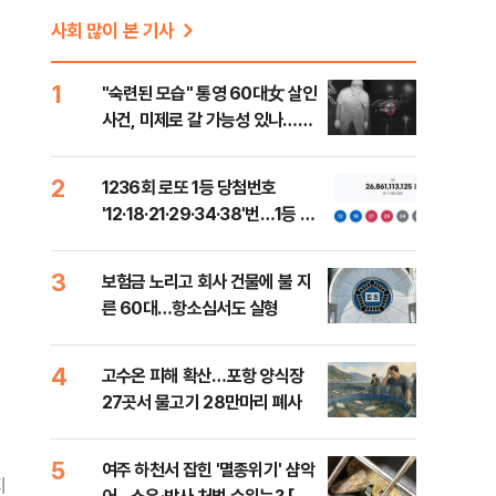
사회 많이 본 기사
1
"숙련된 모습" 통영 60대女 살인
사건, 미제로 갈 가능성 있나…범
인의 실체는?
2
1236회 로또 1등 당첨번호
'12·18·21·29·34·38'번…1등 당
첨지역 어디?
3
보험금 노리고 회사 건물에 불 지
른 60대…항소심서도 실형
4
고수온 피해 확산…포항 양식장
27곳서 물고기 28만마리 폐사
5
여주 하천서 잡힌 '멸종위기' 샴악
지