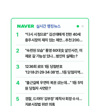
실시간 랭킹뉴스
1
6
“다시 시청으로” 김선태에게 전한 40세
김민석, 
충주시장의 재치 있는 제안…추천 2000
누적 결과
개
2
7
"숙련된 모습" 통영 60대女 살인사건, 미
"정청래,
제로 갈 가능성 있나…범인의 실체는?
말라"…친
격돌
3
8
1236회 로또 1등 당첨번호
최악의 
'12·18·21·29·34·38'번…1등 당첨지역
낮 최고 
어디?
4
9
"출근길에 우연히 복권 샀는데…" 1등 5억
‘탄약 고
원 당첨자 사연은?
색출하라
5
10
경찰, 드라마 '김부장' 제작사 회장 수사…
장애인 밀
자본시장법 위반 의혹
심도 실형