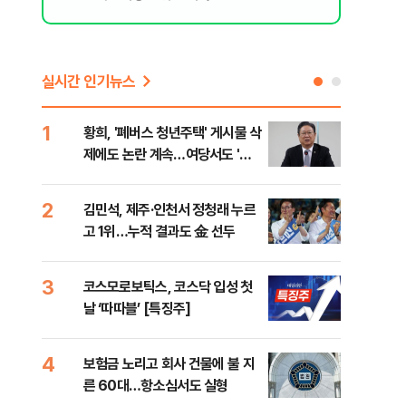
실시간 인기뉴스
1
6
황희, '폐버스 청년주택' 게시물 삭
李,
제에도 논란 계속…여당서도 '내
국민
로남불' 비판
李 
2
7
김민석, 제주·인천서 정청래 누르
정청
고 1위…누적 결과도 金 선두
판"
민석
3
8
코스모로보틱스, 코스닥 입성 첫
[속
날 ‘따따블’ [특징주]
선거
리
4
9
보험금 노리고 회사 건물에 불 지
"정
른 60대…항소심서도 실형
도 