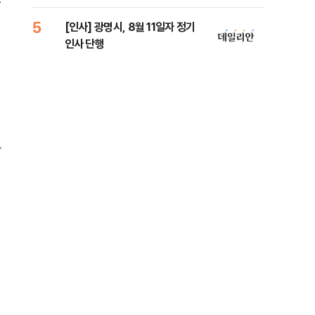
유
원 
5
10
[인사] 광명시, 8월 11일자 정기
[단
인사 단행
1%
차