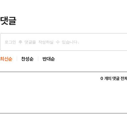
로 꺾은 개최국 멕시코에 이어 조 2
였다.경…
댓글
최신순
찬성순
반대순
0 개의 댓글 전