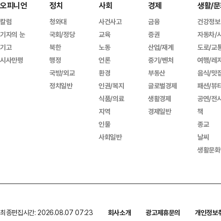
오피니언
정치
사회
경제
생활/문
칼럼
청와대
사건사고
금융
건강정보
기자의 눈
국회/정당
교육
증권
자동차/
기고
북한
노동
산업/재계
도로/교
시사만평
행정
언론
중기/벤처
여행/레
국방/외교
환경
부동산
음식/맛
정치일반
인권/복지
글로벌경제
패션/뷰
식품/의료
생활경제
공연/전
지역
경제일반
책
인물
종교
사회일반
날씨
생활문화
최종편집시간: 2026.08.07 07:23
회사소개
광고제휴문의
개인정보