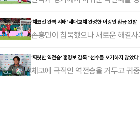
리그 A조 1차전 체코와 경기에 원톱
단체가 입주해 있다.이들은 10일 
홍명보호 주전 수문장 김승규(도쿄)
라운드를 누볐지만 무득점에 그친 뒤
개표소 봉쇄 집회로 7일째 올림픽공
보 감독이 이끄는 한국 축구대표팀은 
‘체코전 완벽 지배’ 세대교체 완성한 이강인 황금 왼발
질 대회를 시작으로 4회 연속 월드컵
손흥민이 침묵했으나 새로운 해결사
판의 과달라하라 스타디움에서 열린 '2
대기록 달성을 노린다.현재 월드컵에서
축구대표팀이 2026 국제축구연맹(F
조 1차전서 체코에 2-1 역전승을 거
넣으면 박…
역전승을 거두며 2회 연속 원정 월드
‘짜릿한 역전승’ 홍명보 감독 “선수들 포기하지 않았다
회 연속 원정 16강 진출 이상을 노
체코에 극적인 역전승을 거두고 귀중
으로 끼웠다.축구대표팀은 12일(한
서며 조별리그 통과 가능성을 높였다.
홍명보 감독이 승리의 공을 선수들에
열린 체코와의 조별리그 A조 1차전에
코는 후…
구대표팀은 12일(한국시각) 오전 1
점했지만 황인범의 동점골과 오현규의
움에서 열린 '2026 FIFA 북중미월
획득했다.결과만 놓고 보면 1골 1도
역전승을 거뒀다.2022년 카타르 대회
하지만 경기…
이상을 노리는 한국은 앞서 열린 공