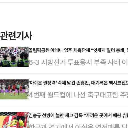
관련기사
올림픽공원 아레나 입주 체육단체 “엿새째 일터 봉쇄, 
6·3 지방선거 투표용지 부족 사태 
실상 마비된 서울 송파구 올림픽공
움을 호소하며 정부와 관계기관에 대
‘아쉬운 결정력’ 숙제 남긴 손흥민, 대기록은 멕시코전
4번째 월드컵에 나선 축구대표팀 주장
드볼경기장에는 대한체육회 산하 대
성을 다음 경기로 미뤘다.손흥민은 
연맹, 대한우슈협회, 대한세팍타크
달라하라 스타디움에서 열린 2026 
김승규 선방에 놀란 체코 감독 “가까운 곳에서 때린 슈
맹, 대한민국댄스스포츠연맹, 대한수
한국과 경기에서 아쉬운 역전패를 