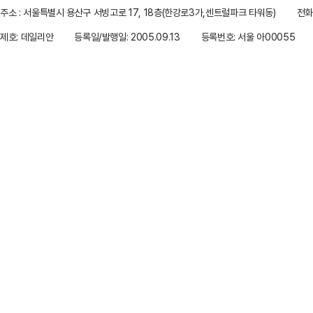
주소 : 서울특별시 용산구 서빙고로 17, 18층(한강로3가,센트럴파크 타워동)
전화 
제호: 데일리안
등록일/발행일: 2005.09.13
등록번호: 서울 아00055