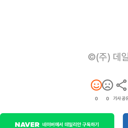
©(주) 데
기사 공
0
0
네이버에서 데일리안 구독하기