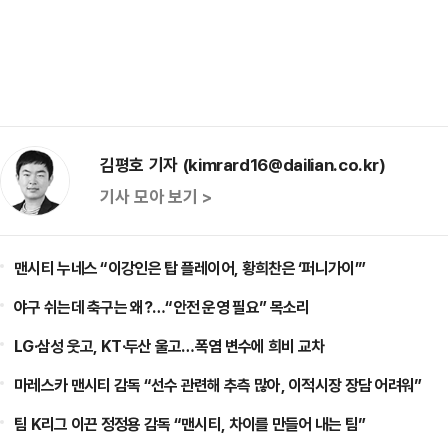
김평호 기자 (kimrard16@dailian.co.kr)
기사 모아 보기 >
맨시티 누네스 “이강인은 탑 플레이어, 황희찬은 ‘퍼니가이’”
야구 쉬는데 축구는 왜?…“안전 운영 필요” 목소리
LG·삼성 웃고, KT·두산 울고…폭염 변수에 희비 교차
마레스카 맨시티 감독 “선수 관련해 추측 많아, 이적시장 장담 어려워”
팀 K리그 이끈 정정용 감독 “맨시티, 차이를 만들어 내는 팀”