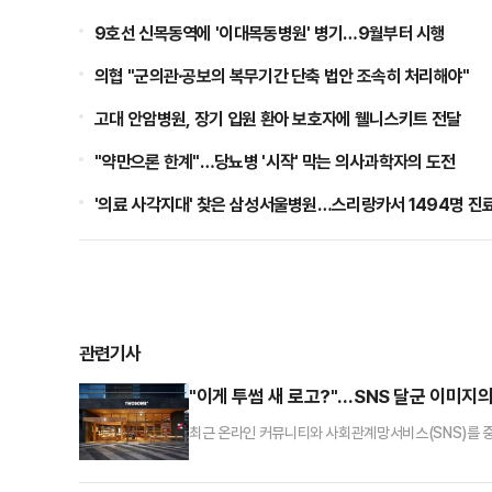
9호선 신목동역에 '이대목동병원' 병기…9월부터 시행
의협 "군의관·공보의 복무기간 단축 법안 조속히 처리해야"
고대 안암병원, 장기 입원 환아 보호자에 웰니스키트 전달
"약만으론 한계"…당뇨병 '시작' 막는 의사과학자의 도전
'의료 사각지대' 찾은 삼성서울병원…스리랑카서 1494명 진
관련기사
"이게 투썸 새 로고?"…SNS 달군 이미지
최근 온라인 커뮤니티와 사회관계망서비스(SNS)를 
이어지고 있다.일부 이용자들을 중심으로 기존 로고보다
규 로고가 아니며 변경 계획도 없다”고 선을 그었다.업계