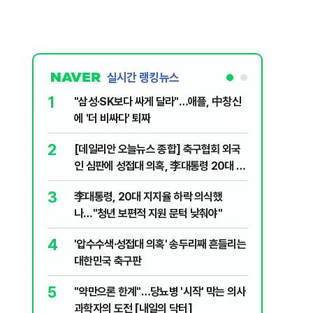
실시간 랭킹뉴스
1
6
"삼성·SK보다 싸게 달라"…애플, 中창신
오세훈 '
에 '더 비싸다' 퇴짜
된 '민주
2
7
[데일리안 오늘뉴스 종합] 축구협회 외국
지진에 
인 심판에 성접대 의혹, 李대통령 20대 지
日 여성..
지율 하락 의식했나, 삼전닉스 올인은 금
3
8
李대통령, 20대 지지율 하락 의식했
보완수사
물, SK하이닉스 프리마켓 시초가 논란 재
나…"청년 보편적 지원 문턱 낮춰야"
몫됐나
점화, 김민석 "과반 승리 가능성 99%" 등
4
9
'압수수색·성접대 의혹' 송두리째 흔들리는
레버리지 
대한민국 축구판
지수로 
5
10
"약만으론 한계"…당뇨병 '시작' 막는 의사
"솟구친 
과학자의 도전 [내일의 닥터]
유공장 화