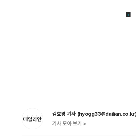
김효경 기자 (hyogg33@dailian.co.kr
기사 모아 보기 >