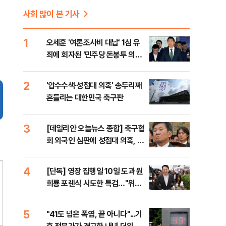
사회 많이 본 기사
1
오세훈 '여론조사비 대납' 1심 유
죄에 회자된 '민주당 돈봉투 의
혹'…왜?
2
'압수수색·성접대 의혹' 송두리째
흔들리는 대한민국 축구판
3
[데일리안 오늘뉴스 종합] 축구협
회 외국인 심판에 성접대 의혹, 李
대통령 20대 지지율 하락 의식했
나, 삼전닉스 올인은 금물, SK하
4
[단독] 영장 집행일 10일 도과 원
이닉스 프리마켓 시초가 논란 재
희룡 포렌식 시도한 특검…"위법
점화, 김민석 "과반 승리 가능성
증거 수집" 지적
99%" 등
5
"41도 넘은 폭염, 끝 아니다"...기