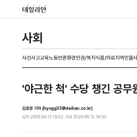
사회
사건사고
교육
노동
언론
환경
인권/복지
식품/의료
지역
인물
'야근한 척' 수당 챙긴 공
김효경 기자 (hyogg33@dailian.co.kr)
입력 2026.06.12 19:52 수정 2026.06.12 19:53