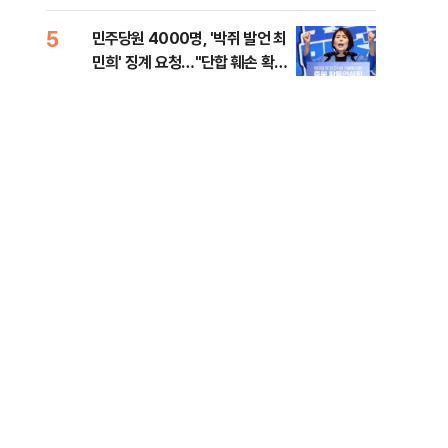
금폭
99
5
10
민주당원 4000명, '박쥐 발언 최
美,
민희' 징계 요청…"단합 훼손 확인
협에
해야"