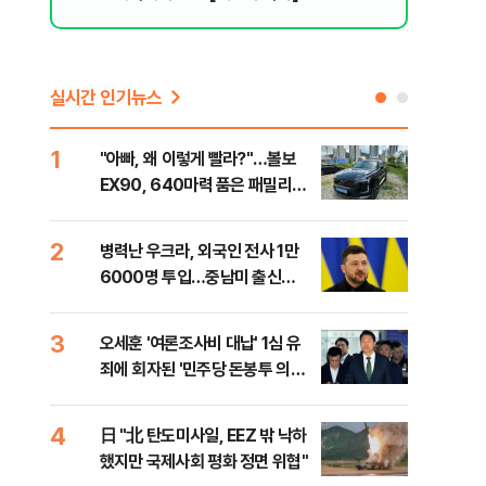
실시간 인기뉴스
1
6
"아빠, 왜 이렇게 빨라?"…볼보
"삼
EX90, 640마력 품은 패밀리카
中창
[시승기]
2
7
병력난 우크라, 외국인 전사 1만
보완
6000명 투입…중남미 출신
은 
40%
3
8
오세훈 '여론조사비 대납' 1심 유
[데
죄에 회자된 '민주당 돈봉투 의
회 
혹'…왜?
대통
나,
4
9
日 "北 탄도미사일, EEZ 밖 낙하
'경
이닉
했지만 국제사회 평화 정면 위협"
조준
점화