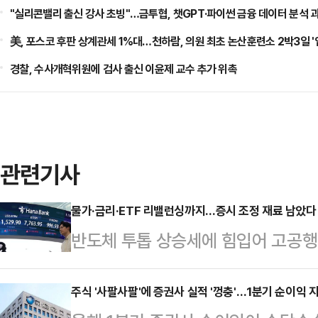
"실리콘밸리 출신 강사 초빙"…금투협, 챗GPT·파이썬 금융 데이터 분석 
美, 포스코 후판 상계관세 1%대…천하람, 의원 최초 논산훈련소 2박3일 '
경찰, 수사개혁위원에 검사 출신 이윤제 교수 추가 위촉
관련기사
물가·금리·ETF 리밸런싱까지…증시 조정 재료 남았다
반도체 투톱 상승세에 힘입어 고공행
어갔다.중동전쟁 출구전략이 좀처럼 
상장지수펀드(ETF) 리밸런싱이 맞물
주식 '사팔사팔'에 증권사 실적 '껑충'…1분기 순이익