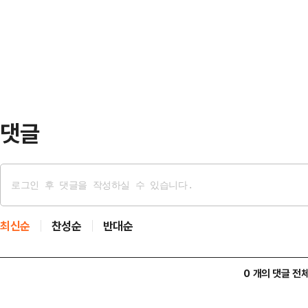
해 국내 전문투자자들을 대상으로 
웠다.하지만 이후 반등에 성공하며 
최종 배정 과정에서 미래에셋증권에 
이번…
"고객 대상 주식 배정(Allocatio
는 당초 이번에 매각할 클래스A 보통주
4815주를 미래…
댓글
최신순
찬성순
반대순
0 개의 댓글 전