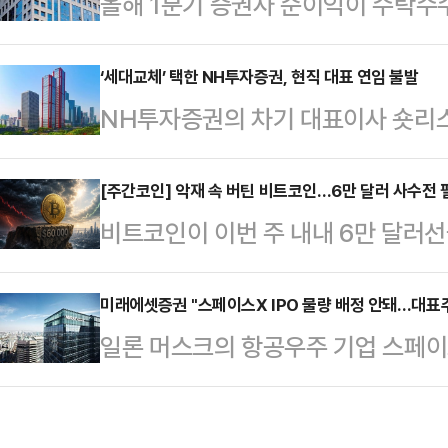
올해 1분기 증권사 순이익이 수탁수
다는 관측이다.12일 한국거래소에 따
보다 77.1% 증가한 것으로 파악됐
33.13포인트(0.43%) 오른 776
들의 매매 빈도가 높아지자 증권사 
‘세대교체’ 택한 NH투자증권, 현직 대표 연임 불발
교전 수위를 높인 데다 미국증시에서
NH투자증권의 차기 대표이사 숏리스
원이 12일 발표한 '2026년 1분기
는 장 초반 7400선을 내주기도 했
운 대표가 제외되며 연임이 불발됐다
올해 1분기 증권회사 전체 순이익은
하락폭을 대거 …
미친 것으로 보인다.12일 금융투자
[주간코인] 악재 속 버틴 비트코인…6만 달러 사수전 
은 기간(2조4428억원)보다 1조88
비트코인이 이번 주 내내 6만 달러선
천위원회(임추위)는 전날(11일) 서
분기(1조8606억원)와 비교하면 2조
물 비트코인 상장지수펀드(ETF) 자금
후보 2명을 선정했다.당초 연임 가
자…
논란, 스페이스X 기업공개(IPO)에 
미래에셋증권 "스페이스X IPO 물량 배정 안돼…대표
지 못한 것으로 파악됐다.그동안 투자
일론 머스크의 항공우주 기업 스페이스
스크 등 각종 악재가 겹쳤지만 결국 
(WM) 부문에 새로운 인사가 오를 
에 나선 가운데 인수단으로 참여했
상자산 시황 플랫폼 코인게코에 따르면
변이라는 평가다.임추위…
것으로 확인됐다.미래에셋증권은 13
6만892달러까지 밀리며 지난해 이후