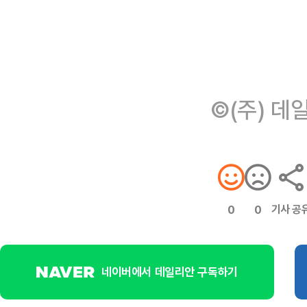
©(주) 데
기사 공
0
0
네이버에서 데일리안 구독하기