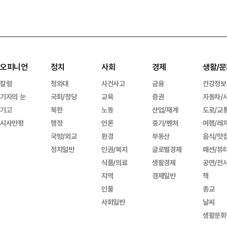
오피니언
정치
사회
경제
생활/문
칼럼
청와대
사건사고
금융
건강정보
기자의 눈
국회/정당
교육
증권
자동차/
기고
북한
노동
산업/재계
도로/교
시사만평
행정
언론
중기/벤처
여행/레
국방/외교
환경
부동산
음식/맛
정치일반
인권/복지
글로벌경제
패션/뷰
식품/의료
생활경제
공연/전
지역
경제일반
책
인물
종교
사회일반
날씨
생활문화