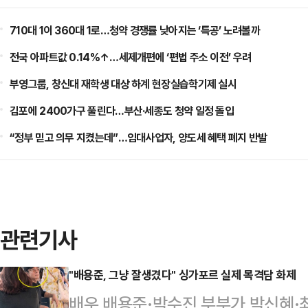
710대 1이 360대 1로…청약 경쟁률 낮아지는 ‘특공’ 노려볼까
전국 아파트값 0.14%↑…세제개편에 ‘편법 주소 이전’ 우려
부영그룹, 창신대 재학생 대상 하계 현장실습학기제 실시
김포에 2400가구 풀린다…부산·세종도 청약 일정 돌입
“정부 믿고 의무 지켰는데”…임대사업자, 양도세 혜택 폐지 반발
관련기사
"배용준, 그냥 잘생겼다" 싱가포르 실제 목격담 화제
배우 배용준·박수진 부부가 박신혜·