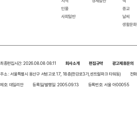
지역
경제일반
책
인물
종교
사회일반
날씨
생활문화
최종편집시간: 2026.08.08 08:11
회사소개
편집규약
광고제휴문의
주소 : 서울특별시 용산구 서빙고로 17, 18층(한강로3가,센트럴파크 타워동)
전화 
제호: 데일리안
등록일/발행일: 2005.09.13
등록번호: 서울 아00055