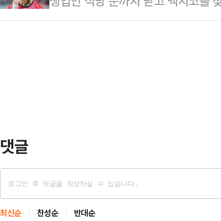
생업인 식당 문까지 닫고 멕시코를 
전에서 1골-1도움 맹활약을 펼치면서
회는 김채수 전 숭실대 총학생회장이
다. 바로 체코전 승리를 이끈 국가대
주도하고도 전반을 0-0으로 마치며
△투표용지 부족…
보 감독이 이끄는 한국 축구대표팀이 
체코 주장 라디슬라프 크레이치(울버
판의 과달라하라 스타디움에서 열린 '2
다. 체코의 롱 스로인이 그대로 크
조 1차전서 체코에 2-1 역전승을 거
보를 구한 것은 황인…
(30·페예노르트)이 동점골을 터트렸
터뜨리며 승부를 뒤집었다.이날 경기
뒤 투입…
댓글
최신순
찬성순
반대순