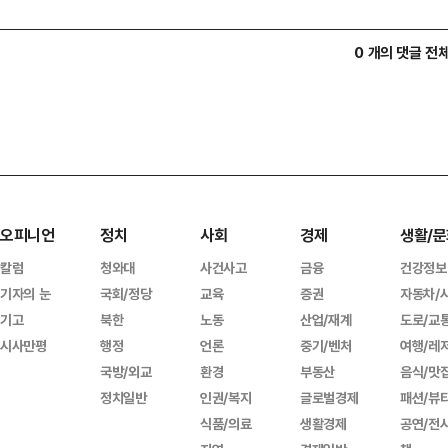
0 개의 댓글 전
오피니언
정치
사회
경제
생활/문
칼럼
청와대
사건사고
금융
건강정보
기자의 눈
국회/정당
교육
증권
자동차/
기고
북한
노동
산업/재계
도로/교
시사만평
행정
언론
중기/벤처
여행/레
국방/외교
환경
부동산
음식/맛
정치일반
인권/복지
글로벌경제
패션/뷰
식품/의료
생활경제
공연/전