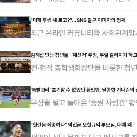
가운데, 배용준을 직접 봤다는 누리
중국 사회관계망서비스(SNS)에는 
"이게 투썸 새 로고?"…SNS 달군 이미지의 정체
최근 온라인 커뮤니티와 사회관계망
휴가를 즐기는 모습이 담긴 사진과 
(투썸)의 새 로고 도입설이 확산되
으로 올해 53세인 배용준은 모자 아
고 있다.일부 이용자들을 중심으로 
김재섭 만난 청년들 "'재선거' 주장, 우릴 갈라치기 하고
길을 끌었다.배용준을 직접 목격한 한
전·현직 총학생회장단을 비롯한 청년들
는 부정적인 반응이 지속되면서, 회사
관리를 잘한 모습이었다"며 "건강하
으로 비화하는 것에 대해 우려의 목소
변경 계획도 없다”고 선을 그었다.
했다.이어 "온라인에 …
거' 논쟁이 청년 세대의 분열을 조장
'특별관리' 포기할 수 없었던 황인범, 달콤한 기다림의
'TWO'를 의미하는 영문자 'T'와 'S
부상을 털고 돌아온 ‘중원 사령관’ 
민의힘 의원은 12일 오전 국회에서
'ㅁ'을 조합한 형태다. 온라인에서는
다.황인범은 12일(한국시각) 멕시
련 전국 대학 전현직총학생회장 간담회
로 소개되며 …
열린 체코와의 2026 국제축구연맹(
"헛걸음 죄송하다" 역전골 오현규의 부모님, 대체 왜
개 대학의 전·현직 총학생회장과 대학