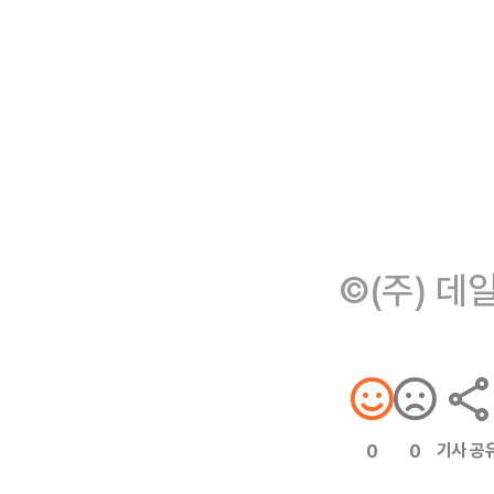
©(주) 데
기사 공
0
0