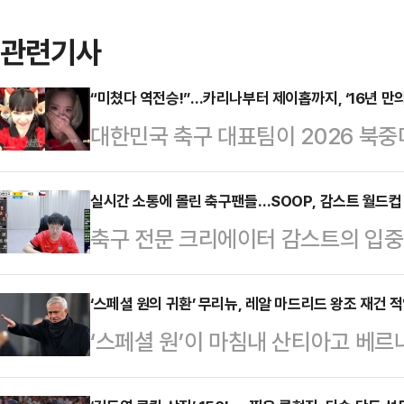
관련기사
“미쳤다 역전승!”…카리나부터 제이홉까지, ‘16년 만
대한민국 축구 대표팀이 2026 북중
대로 역전승을 거두자, 연예인들도 
를 연출했다.홍명보 감독이 이끄는 
실시간 소통에 몰린 축구팬들…SOOP, 감스트 월드컵
축구 전문 크리에이터 감스트의 입중계
오전 멕시코 과달라하라 스타디움에서
에 따르면 이날 정오 기준 감스트의 
조별리그 A조 1차전에서 황인범과 오
으로 집계됐다. 감스트는 공식 중계
‘스페셜 원의 귀환’ 무리뉴, 레알 마드리드 왕조 재건 
뒀다. 이번 승리는 지난 2010년 남
‘스페셜 원’이 마침내 산티아고 베
반응과 해설을 전달하는 입중계 방송
선 첫 경기 승리다.역사적인 대기록
메라리가의 레알 마드리드가 12일(한
하프타임 시간대에도 시청자가 증가하
들을 응원한 스…