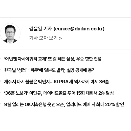
김윤일 기자 (eunice@dailian.co.kr)
기사 모아 보기 >
‘이번엔 아시아쿼터 교체’ 또 칼 빼든 삼성, 우승 향한 집념
한국발 ‘성접대 파문’에 일본도 발칵, 실명 공개에 충격
제주서 다시 불붙은 박민지…KLPGA 새 역사까지 이제 36홀
‘36홀 노보기’ 이민규, 데이비드골프 투어 15회 대회서 2승 달성
9월 열리는 OK저축은행 읏맨 오픈, 얼리버드 예매 시 최대 20% 할인