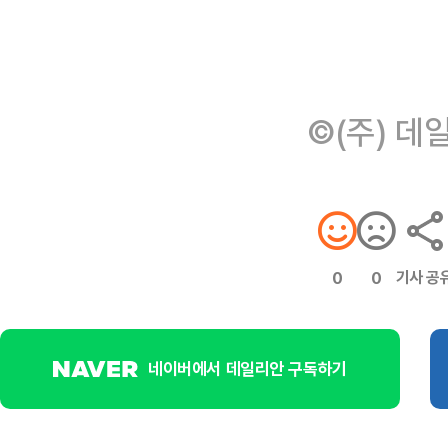
©(주) 데
기사 공
0
0
네이버에서 데일리안 구독하기