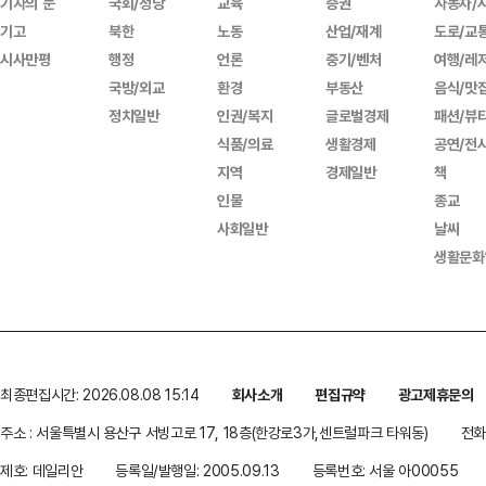
기자의 눈
국회/정당
교육
증권
자동차/
기고
북한
노동
산업/재계
도로/교
시사만평
행정
언론
중기/벤처
여행/레
국방/외교
환경
부동산
음식/맛
정치일반
인권/복지
글로벌경제
패션/뷰
식품/의료
생활경제
공연/전
지역
경제일반
책
인물
종교
사회일반
날씨
생활문화
최종편집시간: 2026.08.08 15:14
회사소개
편집규약
광고제휴문의
주소 : 서울특별시 용산구 서빙고로 17, 18층(한강로3가,센트럴파크 타워동)
전화 
제호: 데일리안
등록일/발행일: 2005.09.13
등록번호: 서울 아00055