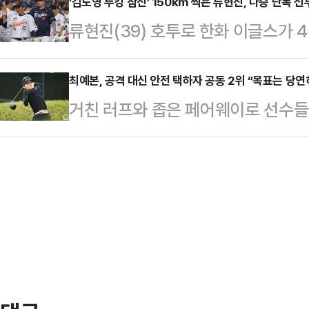
독의 영입을 공식 발표했다.과거 바
‘김도영 루킹 삼진’ 150km 찍은 류현진, 다승 단독 
경기를 시청하던 이용자들이 경기 분석
류현진(39) 호투로 한화 이글스가 
금기를 이끌었던 무리뉴 감독은 팀과 
에 유입된 것으로 풀이된다.감스트는
명볼파크에서 펼쳐진 ‘2026 신한 SO
휘봉을 잡게 됐다. 계약 기간은 202
그, 국제 대회 등을…
즈를 5-1로 제압, 위닝 시리즈를 
최예본, 공격 대신 안전 택하자 공동 2위 “목표는 당연
"무리뉴 감독이 다가오는 프리시즌 
거친 러프와 좁은 페어웨이로 선수들
도 실점을 최소화하고 6이닝(7피안타
로 팀에 합류해 선수단을 이끌 것"이라
(23, 까르마)이 철저하게 안전을 
수확했다. 최근 7경기에서 6승을 따
레알…
기도 양주시 레이크우드 컨트리클럽(
현진은 1회초 2사 후 김도영-나성
40회 한국여자오픈 골프선수권대회’ 
며 흔들렸지만 추가 실점은 없었다. 2
어 2언더파 69타를 쳤다. 첫날 선두
에 이름을 올리며 기분 좋은 출발을
우드CC에서 열린 KLPGA 챔피언
대에서 이렇다 할 …