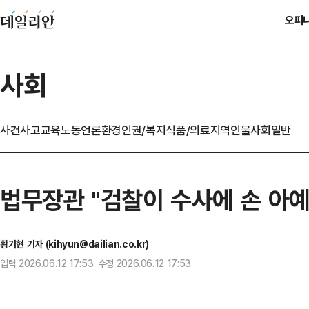
오피
사회
사건사고
교육
노동
언론
환경
인권/복지
식품/의료
지역
인물
사회일반
법무장관 "검찰이 수사에 손 아예
황기현 기자 (kihyun@dailian.co.kr)
입력 2026.06.12 17:53 수정 2026.06.12 17:53