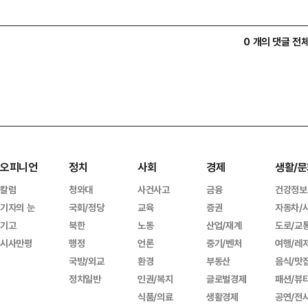
0 개의 댓글 전
오피니언
정치
사회
경제
생활/문
칼럼
청와대
사건사고
금융
건강정보
기자의 눈
국회/정당
교육
증권
자동차/
기고
북한
노동
산업/재계
도로/교
시사만평
행정
언론
중기/벤처
여행/레
국방/외교
환경
부동산
음식/맛
정치일반
인권/복지
글로벌경제
패션/뷰
식품/의료
생활경제
공연/전