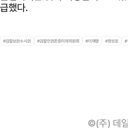
급했다.
#검찰보완수사권
#검찰인권존중미래위원회
#이재명
#정성호
©(주) 데