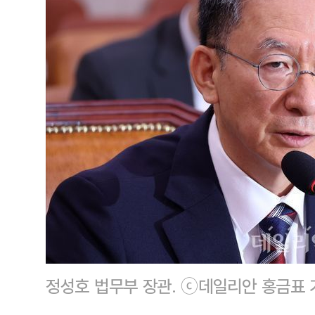
정성호 법무부 장관. ⓒ데일리안 홍금표 