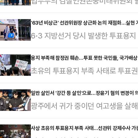
법무부의 검찰인권존중미래위원회 발
도'를 의심하는 우려 섞인 관측이 나
에 대한 진상규명을 명분으로 내걸었
'63년 비상근' 선관위원장 상근화 논의 재점화…실현 
6·3 지방선거 당시 발생한 투표용
건의 '공소취소'를 염두에 둔 포석 
회 개혁 논의가 다시 수면 위로 떠오르
호 조사' 대상에 이 대통령 사건 다
범 이후 63년간 유지돼 온 '위원장
용지 부족해 참정권 훼손…투표 못한 국민들, 국가배상 
들로 위원회가 꾸려진 점을 지적하며
초유의 투표용지 부족 사태로 투표권
치권과 법조계를 중심으로 확산하는
을 제기했다. 재판이 진행 중인 사안
대로 손해배상 청구에 나설 수 있다
근화는 선관위법 개정만으로 추진할 
손 가능성도 경고했…
과실로 선거권이 침해된 경우 국가배
일반 살인서 '강간 등 살인'으로…장윤기 혐의 변경이 
은 충분한 편이라고 강조했다.12일 
광주에서 귀가 중이던 여고생을 살해
하는 데다 중앙선거관리위원회 역시
앙선관위를 대통령 임명 3명, 국회 선
게 검찰이 기존 일반 살인보다 무거운 
인정한 만큼 국가배상 청구가 현실화
위원으로 …
보완수사를 통해 장윤기가 피해자를
사상 초유의 투표용지 부족 사태…선관위 강제수사 가능
단순한 행정 착오를 넘어 헌법이 보