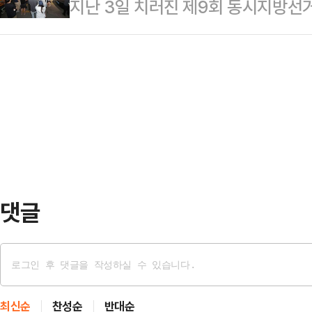
지난 3일 치러진 제9회 동시지방선거
판단했다. 법조계에서는 검찰의 공소
에서 일반적인 행정상 과실보다 무겁
가 발생하며 중앙선거관리위원회를 향
기의 형사 책임이 크게 무거워질 수 
일 법조계와 중앙선거관리위…
서는 "단순한 행정 실수를 넘어 헌법
면 광주지검 형사3부(부장검사 김진
제한된 사건"이라며 "조만간 선관위
특례법 위반(강간 등 살인) 혐의 등
가능성은 매우 크다"고 내다봤다.4
난달 5일 오전 …
서민민생대책위원회(서민위)는 전날
총장, 오민석 서울시선관위원장과 
장과 조시훈 사무국장을 직권남…
댓글
최신순
찬성순
반대순