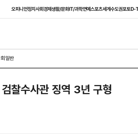
오피니언
정치
사회
경제
생활/문화
IT/과학
연예
스포츠
세계
수도권
포토
D-
사회일반
' 검찰수사관 징역 3년 구형