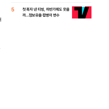
적 미달 비판
5
10
첫 흑자 낸 티빙, 하반기에도 웃을
[코
까…정보유출·합병이 변수
더 
대
사