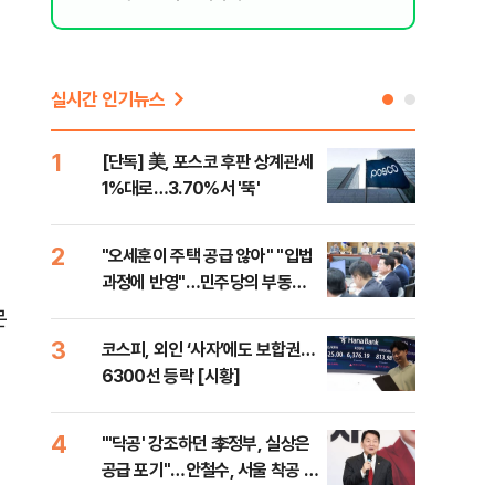
실시간 인기뉴스
1
6
[단독] 美, 포스코 후판 상계관세
[르
1%대로…3.70%서 '뚝'
비…
2
7
"오세훈이 주택 공급 않아" "입법
네이
과정에 반영"…민주당의 부동산
외연
세제개편 해법은
출(
문
3
8
코스피, 외인 ‘사자’에도 보합권…
[속
6300선 등락 [시황]
감사
4
9
"'닥공' 강조하던 李정부, 실상은
민주
공급 포기"…안철수, 서울 착공 실
공…