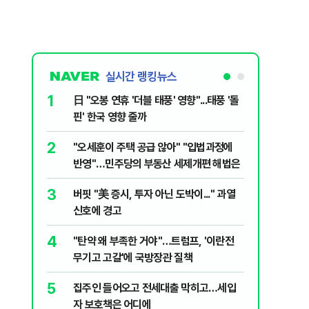
실시간 랭킹뉴스
1
6
日 "오봉 연휴 '더블 태풍' 영향"...태풍 '돌
[단독] 
핀' 한국 영향 줄까
로…3.70
2
7
"오세훈이 주택 공급 않아" "입법과정에
[코인뉴스
반영"…민주당의 부동산 세제개편 해법은
다…큰 변
3
8
버핏 "美 증시, 투자 아닌 도박이..." 과열
與김승원,
신호에 경고
"내용 다
4
9
"탄약 왜 부족한 거야"…트럼프, '이란전
“월급만으
무기고 고갈'에 국방장관 질책
탄 청년들 
5
10
집주인 들어오고 전세대출 막히고…세입
근거는 '
자 보호책은 어디에
부수, 공