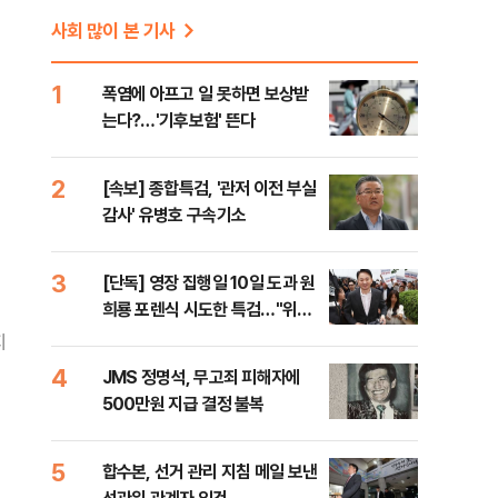
사회 많이 본 기사
1
폭염에 아프고 일 못하면 보상받
는다?…'기후보험' 뜬다
2
[속보] 종합특검, '관저 이전 부실
감사' 유병호 구속기소
3
[단독] 영장 집행일 10일 도과 원
희룡 포렌식 시도한 특검…"위법
증거 수집" 지적
지
4
JMS 정명석, 무고죄 피해자에
500만원 지급 결정 불복
5
합수본, 선거 관리 지침 메일 보낸