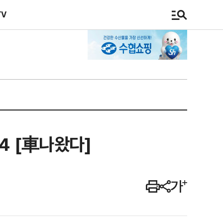
TV
4 [車나왔다]