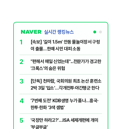
실시간 랭킹뉴스
1
6
[속보] '길이 1.5m' 안동 물놀이장서 구렁
박지원이 
이 출몰…한때 시민 대피 소동
함께한 김
2
7
"편해서 매일 신었는데"...전문가가 경고한
송영길·김
'크록스'의 숨은 위험
법사위원들
3
8
[단독] 천하람, 국회의원 최초 논산 훈련소
李대통령,
2박 3일 '입소'…각개전투·야간행군 한다
의…"과감
4
9
'7번째 도전' KDB생명 누가 품나…흥국·
정청래 "
한투·한화 '3색 셈법'
민석 "자
5
10
'국장만 하라고?'…ISA 세제개편에 개미
韓·대만,
'부글부글'
추월