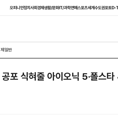
오피니언
정치
사회
경제
생활/문화
IT/과학
연예
스포츠
세계
수도권
포토
D-
경제일반
공포 식혀줄 아이오닉 5·폴스타 