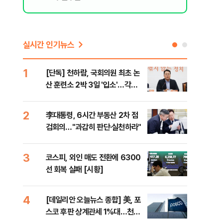
실시간 인기뉴스
1
6
[단독] 천하람, 국회의원 최초 논
[내
산 훈련소 2박 3일 '입소'…각개
나기
전투·야간행군 한다
2
7
李대통령, 6시간 부동산 2차 점
이란
검회의…"과감히 판단·실천하라"
호르
3
8
코스피, 외인 매도 전환에 6300
"동
선 회복 실패 [시황]
내"
4
9
[데일리안 오늘뉴스 종합] 美, 포
[인
스코 후판 상계관세 1%대…천하
인사