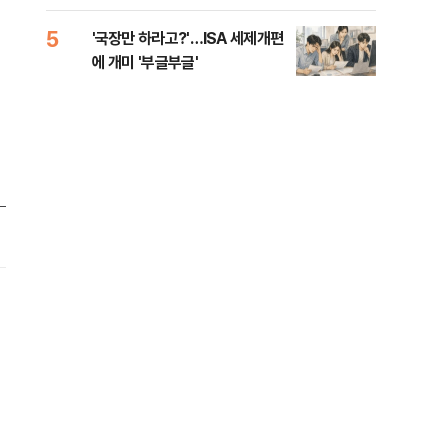
람, 의원 최초 논산훈련소 2박3일
'입소'
5
10
'국장만 하라고?'…ISA 세제개편
[단
에 개미 '부글부글'
1%