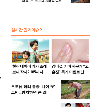
관망…비트코인 엇갈린 신호
5