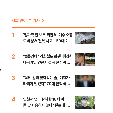
사회 많이 본 기사
1
'일가족 탄 보트 뒤집혀' 여수 오동
도 해상서 전복 사고…60대·20
기
대 등 2명 사망
2
"X돌았네" 김희철도 화낸 '뒤집힌
태극기'…인천시 결국 현수막 철
결
거
3
"몸에 발라 핥아먹는 술, 여자가
따라야 맛있지" 70대 전직 국회
의원의 만행
4
인천서 엄마 살해한 18세 아
들…"죄송하지 않냐" 질문에 ‘묵
묵부답’