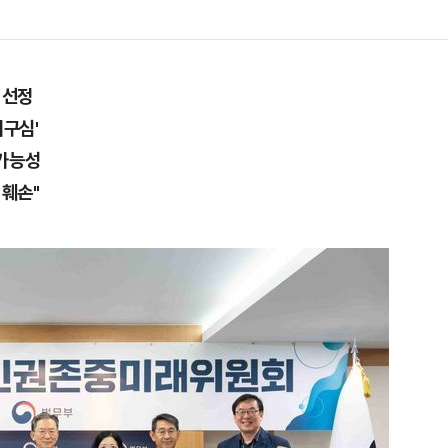
 선정
의구심'
 가능성
 훼손"