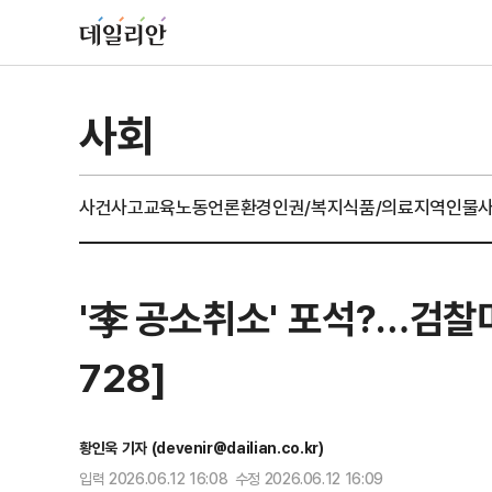
사회
사건사고
교육
노동
언론
환경
인권/복지
식품/의료
지역
인물
'李 공소취소' 포석?…검찰
728]
황인욱 기자 (devenir@dailian.co.kr)
입력 2026.06.12 16:08 수정 2026.06.12 16:09