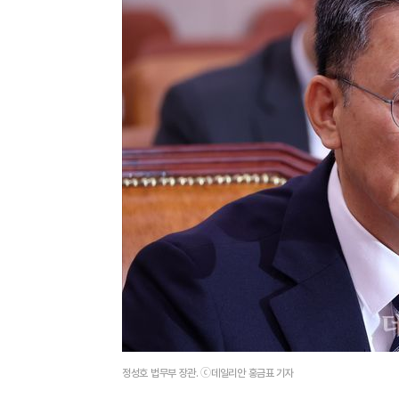
정성호 법무부 장관. ⓒ데일리안 홍금표 기자