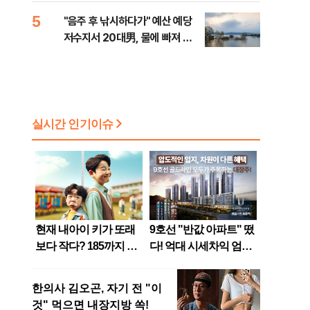
5
"음주 후 낚시하다가" 예산 예당
저수지서 20대男, 물에 빠져 사
망