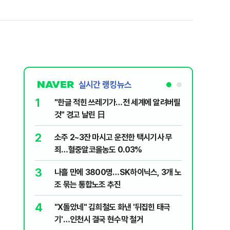
실시간 랭킹뉴스
1
6
"한글 적힌 쓰레기가…전 세계에 알려버릴
변동성 잦
것" 경고 날린 日
6000~
2
7
소주 2~3잔 마시고 운전한 택시기사 무
사우디 남
죄…혈중알코올농도 0.03%
생
3
8
나흘 만에 3800명…SK하이닉스, 3개 노
장동혁, 
조 묶는 통합노조 추진
심 정당'
4
9
"X돌았네" 김희철도 화낸 '뒤집힌 태극
이력서에
기'…인천시 결국 현수막 철거
前직원 