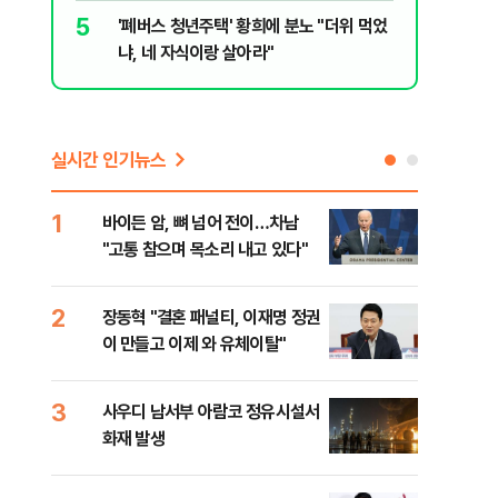
5
10
'폐버스 청년주택' 황희에 분노 "더위 먹었
제2우주센
냐, 네 자식이랑 살아라"
응모…10
실시간 인기뉴스
1
6
바이든 암, 뼈 넘어 전이…차남
장동
"고통 참으며 목소리 내고 있다"
표…
길 
2
7
장동혁 "결혼 패널티, 이재명 정권
낙동
이 만들고 이제 와 유체이탈"
갈수
3
8
사우디 남서부 아람코 정유시설서
'살
화재 발생
명 