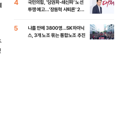
4
9
국민의힘, '당권파-쇄신파' 노선
전한
제
투쟁 예고…'장동혁 사퇴론' 2차
소…
전 전운
5
10
나흘 만에 3800명…SK하이닉
민주
스, 3개 노조 묶는 통합노조 추진
리…
두
들께
했