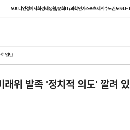
오피니언
정치
사회
경제
생활/문화
IT/과학
연예
스포츠
세계
수도권
포토
D-
사회일반
미래위 발족 '정치적 의도' 깔려 