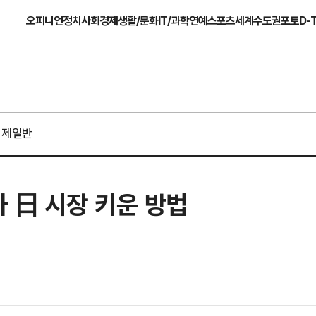
오피니언
정치
사회
경제
생활/문화
IT/과학
연예
스포츠
세계
수도권
포토
D-
경제일반
 日 시장 키운 방법