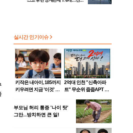
스코 후판 상계관세 1%대…천하
람, 의원 최초 논산훈련소 2박3일
의
'입소'
구
가