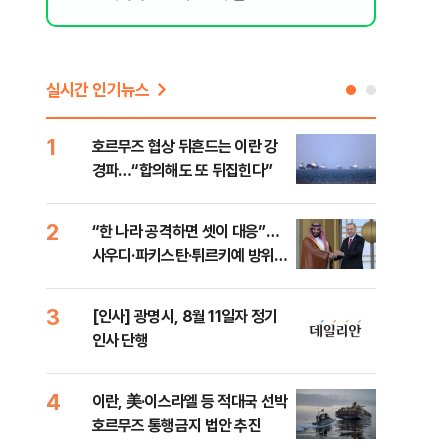
실시간 인기뉴스
1
6
호르무즈 협상 뒤흔드는 이란 강
美 
경파…“합의해도 또 뒤집힌다”
일자
2
7
“한 나라 공격하면 셋이 대응”…
"실
사우디·파키스탄·튀르키예 방위동
투협
맹 출범
분석
3
8
[인사] 광명시, 8월 11일자 정기
北 
인사 단행
미일
다”
4
9
이란, 美·이스라엘 등 적대국 선박
[데
호르무즈 통행금지 법안 추진
켜진