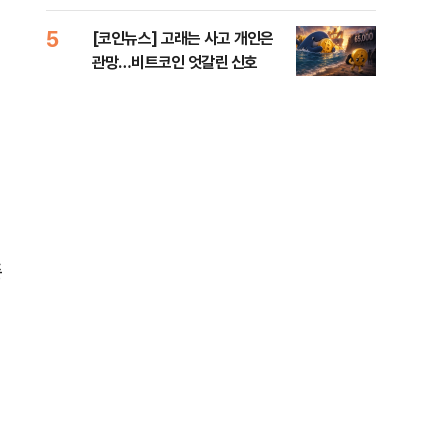
오른
맥
5
10
[코인뉴스] 고래는 사고 개인은
“우
관망…비트코인 엇갈린 신호
러…
존