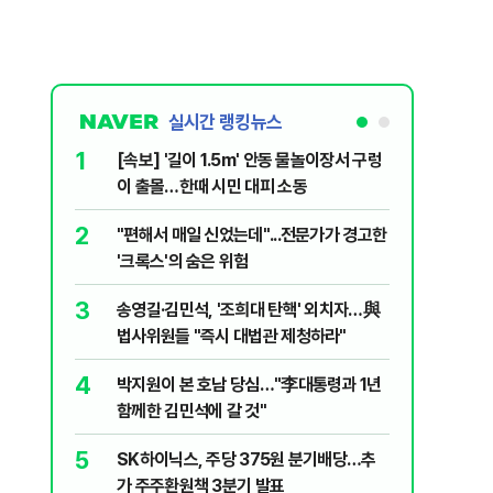
실시간 랭킹뉴스
1
6
[속보] '길이 1.5m' 안동 물놀이장서 구렁
'국장만 
이 출몰…한때 시민 대피 소동
'부글부글
2
7
"편해서 매일 신었는데"...전문가가 경고한
“우크라
'크록스'의 숨은 위험
유 3만t
3
8
송영길·김민석, '조희대 탄핵' 외치자…與
정청래 "
법사위원들 "즉시 대법관 제청하라"
민석 "자
4
9
박지원이 본 호남 당심…"李대통령과 1년
이란, 美
함께한 김민석에 갈 것"
즈 통행금
5
10
SK하이닉스, 주당 375원 분기배당…추
[데일리 
가 주주환원책 3분기 발표
민...홈