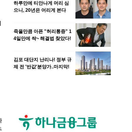
지
다
두