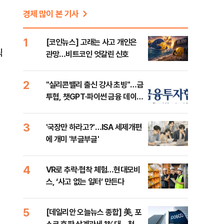
경제 많이 본 기사
1
[코인뉴스] 고래는 사고 개인은
릭
관망…비트코인 엇갈린 신호
2
"실리콘밸리 출신 강사 초빙"…금
투협, 챗GPT·파이썬 금융 데이터
분석 과정 개설
3
'국장만 하라고?'…ISA 세제개편
에 개미 '부글부글'
4
VR로 추락·협착 체험…현대모비
스, ‘사고 없는 일터’ 만든다
5
[데일리안 오늘뉴스 종합] 美, 포