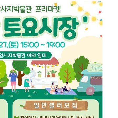
1
"돈 되는 건 다한다" 작정한 
소탕 작전 개시
2
소주 2~3잔 마시고 운전한 택
죄…혈중알코올농도 0.03%
3
나흘 만에 3800명…SK하이닉
조 묶는 통합노조 추진
4
"한글 적힌 쓰레기가…전 세계
것" 경고 날린 日
5
바이든 암, 뼈 넘어 전이…차남
며 목소리 내고 있다"