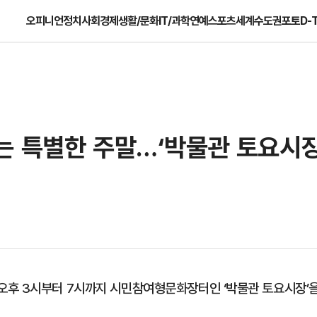
오피니언
정치
사회
경제
생활/문화
IT/과학
연예
스포츠
세계
수도권
포토
D-
는 특별한 주말…‘박물관 토요시장
오후 3시부터 7시까지 시민참여형문화장터인 ‘박물관 토요시장’