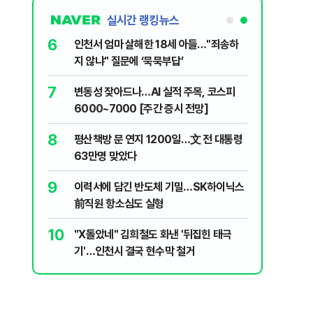
실시간 랭킹뉴스
6
MZ조폭들…
인천서 엄마 살해한 18세 아들…"죄송하
지 않냐" 질문에 ‘묵묵부답’
7
시기사 무
변동성 잦아드나…AI 실적 주목, 코스피
6000~7000 [주간 증시 전망]
8
스, 3개 노
평산책방 문 연지 1200일…文 전 대통령
63만명 맞았다
9
에 알려버릴
이력서에 담긴 반도체 기밀…SK하이닉스
前직원 항소심도 실형
10
 "고통 참으
"X돌았네" 김희철도 화낸 '뒤집힌 태극
기'…인천시 결국 현수막 철거