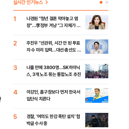
실시간 인기뉴스
1
6
나경원 "청년 결혼 막아놓고 염
후티
장"…李정부 겨냥 "그 자체가 결
설 
혼 페널티"
2
7
주진우 "선관위, 시간 안 된 투표
이란
자 수 미리 입력…대선·총선도 수
병력
사해야"
3
8
나흘 만에 3800명…SK하이닉
추미
스, 3개 노조 묶는 통합노조 추진
못 
틀 
4
9
이강인, 홈구장보다 먼저 한국서
치매
관
입단식 치른다
20
인 
5
10
경찰, '여의도 한강 폭탄 설치' 협
민주
박글 수사 중
리…