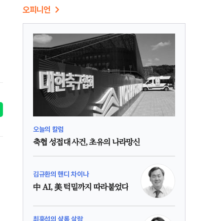
오피니언
오늘의 칼럼
축협 성접대 사건, 초유의 나라망신
김규환의 핸디 차이나
中 AI, 美 턱밑까지 따라붙었다
최홍섭의 샬롬 살람