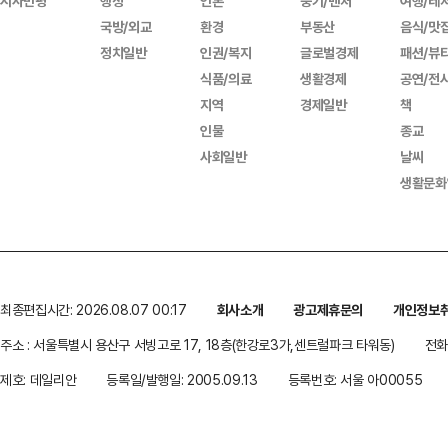
시사만평
행정
언론
중기/벤처
여행/레
국방/외교
환경
부동산
음식/맛
정치일반
인권/복지
글로벌경제
패션/뷰
식품/의료
생활경제
공연/전
지역
경제일반
책
인물
종교
사회일반
날씨
생활문화
최종편집시간: 2026.08.07 00:17
회사소개
광고제휴문의
개인정보
주소 : 서울특별시 용산구 서빙고로 17, 18층(한강로3가,센트럴파크 타워동)
전화 
제호: 데일리안
등록일/발행일: 2005.09.13
등록번호: 서울 아00055