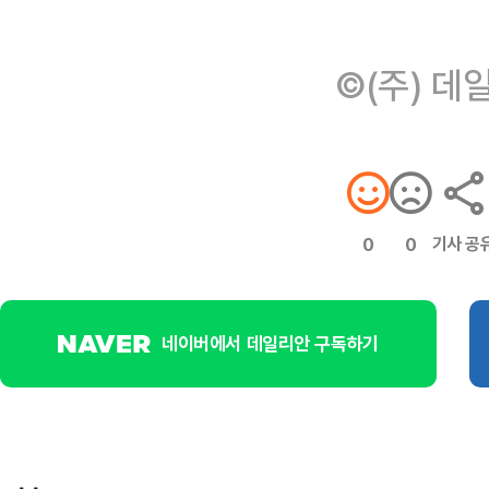
©(주) 데
기사 공
0
0
네이버에서 데일리안 구독하기