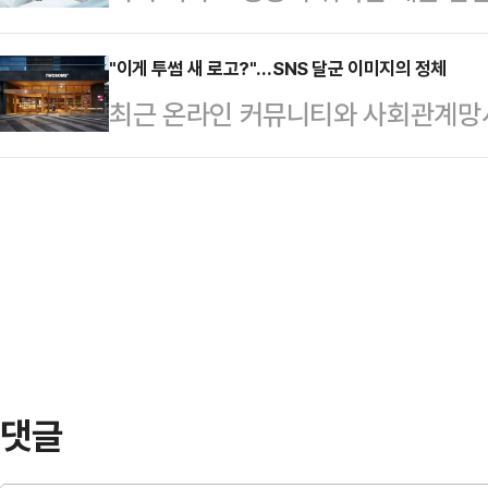
이체한 60대 아내가 징역형의 집행
이같이 선고했다.함께 재판에 넘겨진 
고, 정부 …
면 20일 수원지법 형사12부(박건
"이게 투썸 새 로고?"…SNS 달군 이미지의 정체
여인형 전 국군방첩사령관에겐 징역 
최근 온라인 커뮤니티와 사회관계망
에 관한 법률 위반(사기), 사문서위
을 지휘한 김용대 전 국군드론작전사
(투썸)의 새 로고 도입설이 확산되
에게 징역 2년에 집행유예 4년을 선고
고받았다.윤 전 …
고 있다.일부 이용자들을 중심으로 
(2021년 11월 사망)와 동거를 시작
는 부정적인 반응이 지속되면서, 회사
는 당시 전 부인과 이혼한 상태였고,
변경 계획도 없다”고 선을 그었다.
해졌…
'TWO'를 의미하는 영문자 'T'와 'S
'ㅁ'을 조합한 형태다. 온라인에서는
로 소개되며 …
댓글