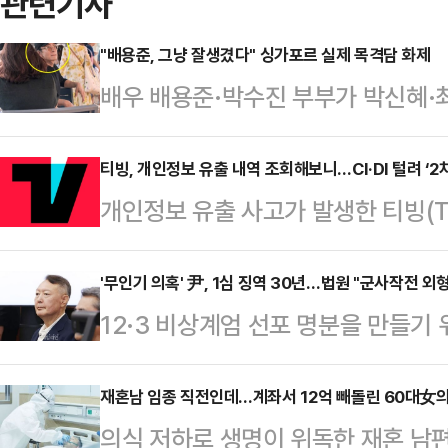
관련기사
"배용준, 그냥 잘생겼다" 싱가포르 실제 목격담 화제
배우 배용준·박수진 부부가 박신혜·
가운데, 배용준을 직접 봤다는 누리
중국 사회관계망서비스(SNS)에는 
티빙, 개인정보 유출 내역 조회해보니…CI·DI 털려 ‘2
개인정보 유출 사고가 발생한 티빙(T
휴가를 즐기는 모습이 담긴 사진과 
수 있는 조회 서비스를 시작했다.11
으로 올해 53세인 배용준은 모자 아
보 유출 조회 안내’를 공지하고, 회
'무인기 의혹' 尹, 1심 징역 30년…법원 "군사작전 외
길을 끌었다.배용준을 직접 목격한 한
12·3 비상계엄 선포 명분을 만들기
출 항목을 확인할 수 있도록 했다. 
관리를 잘한 모습이었다"며 "건강하
혐의로 재판에 넘겨진 윤석열 전 대통
출 사고에 따른 후속 대응이다.티빙
했다.이어 "온라인에 …
다.12일 법조계에 따르면 서울중앙
재혼남 임종 직전인데…계좌서 12억 빼돌린 60대女의
베이스에 외부의 비인가 접근이 있었
의식 저하로 생명이 위독한 재혼 남편
이날 윤 전 대통령의 일반이적 및 
을 확인했다고 밝힌 바 있다. 이후