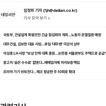
임정희 기자 (1jh@dailian.co.kr)
기사 모아 보기 >
국토부, 건설업계 폭염안전 긴급 점검회의 개최…노동자 온열질환 예방
대우건설, 김보현 대표 사임…후임 ‘대우맨’ 이강석 상무
이성훈 LH 사장 “보상 인력 대폭 충원…논현동 서울본부도 주택으로 공급
중고차 '숨은 수수료' 없앤다...매매업자에 하자보증책임
프라하 가기 쉬워진다…체코 항공편 주 10회로 확대