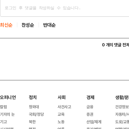
최신순
찬성순
반대순
0 개의 댓글 전
오피니언
정치
사회
경제
생활/문
칼럼
청와대
사건사고
금융
건강정보
기자의 눈
국회/정당
교육
증권
자동차/
기고
북한
노동
산업/재계
도로/교