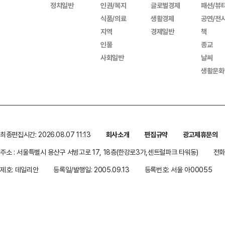
정치일반
인권/복지
글로벌경제
패션/뷰
식품/의료
생활경제
공연/전
지역
경제일반
책
인물
종교
사회일반
날씨
생활문화
최종편집시간: 2026.08.07 11:13
회사소개
편집규약
광고제휴문의
주소 : 서울특별시 용산구 서빙고로 17, 18층(한강로3가,센트럴파크 타워동)
전화 
제호: 데일리안
등록일/발행일: 2005.09.13
등록번호: 서울 아00055