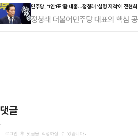
전면 삭제된 것과 관련해 "이 대통령
민주당, '1인1표'發 내홍…정청래 '실명 저격'에 전현희
은 "6·3 지방선거 이후 당을 걱정
정청래 더불어민주당 대표의 핵심 공약
를 당장 중단하고 국민의 생명을 지
받아들여선 안 된다"며 "끝까지 듣고
화되고 있다. 정청래 대표와 당권파에
주시기 바란다"고 강력히 촉구했다.
덧붙였다.황명선 …
대를 주장하고 있지만 비당권파에선 
북을 통해 "국민의 안보와 자존심을
면서다.민주당은 전날 비공개 당무위원
의 비겁한 '심기 경호'가 결국 국
도당·전국위원장 선거로 확대하는 내
다"며 이같이 밝혔…
지난 11일 페이스북에 "얼핏 보기
대의 의사는 인구 비율의 두 배가 반
되지 못한다"며 지…
댓글