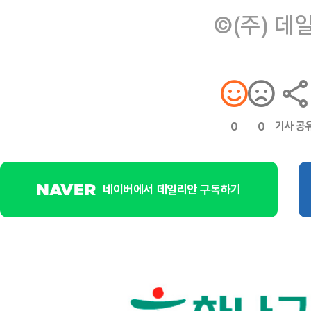
©(주) 데
기사 공
0
0
네이버에서 데일리안 구독하기