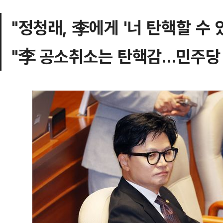
"정청래, 李에게 '너 탄핵할 수 
"李 공소취소는 탄핵감…민주당 