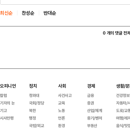
최신순
찬성순
반대순
0 개의 댓글 전
오피니언
정치
사회
경제
생활/문
칼럼
청와대
사건사고
금융
건강정보
기자의 눈
국회/정당
교육
증권
자동차/
기고
북한
노동
산업/재계
도로/교
시사만평
행정
언론
중기/벤처
여행/레
국방/외교
환경
부동산
음식/맛