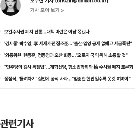
오수진 기자 (ohs2in@dailian.co.kr)
기사 모아 보기 >
보완수사권 폐지 진통…대책 마련은 야당 몫됐나
'경제통' 박수영, 李 세제개편 정조준…"출산·입양 공제 없애고 세금폭탄"
'외통위원' 한동훈, 정동영과 오찬 회동…"오로지 국익 위해 소통할 것"
"민주당의 검사 독점법"…개혁신당, 형소법학회와 檢 수사권 폐지 토론회
정점식, '돌려차기' 실언에 공식 사과…"엄중한 현안일수록 옷깃 여며야"
관련기사