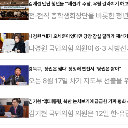
김재섭 만난 청년들 "'재선거' 주장, 우릴 갈라치기 하고
전·현직 총학생회장단을 비롯한 청년들
으로 비화하는 것에 대해 우려의 목소
거' 논쟁이 청년 세대의 분열을 조장
나경원 "내가 오세훈이었다면 당장 잠실 달려가 재선거
나경원 국민의힘 의원이 6·3 지방선
민의힘 의원은 12일 오전 국회에서
(오세훈) 서울시장 당선자였다면 당
련 전국 대학 전현직총학생회장 간담회
거를 선언할 것 같다"고 말했다.나경
강득구, '정권은 짧다' 정청래 면전서 "당권은 짧아"
개 대학의 전·현직 총학생회장과 대학
오는 8월 17일 차기 지도부 선출을
어 "부실과 부정이 계속 드러나고 있다
회는 김채수 전 숭실대 총학생회장이
고위원회의에서 계파 간 충돌이 이어
구는 반드시 재선거해야 한다"고 강조
△투표용지 부족…
광주 서구 김대중컨벤션센터에서 열
김기현 "李대통령, 북한 눈치보기에 급급한 가짜 평화 
투표용지가 품절돼 수많은 유권자들이
김기현 국민의힘 의원은 12일 한·유
은 영원하지만 당권은 짧다"고 말했다
단됐다"며 "전북과 경기 교육감 선
'북한 규탄' 문구가 이재명 대통령
민은 영원하고 정권은 짧다"는 정 
복 입력해 10…