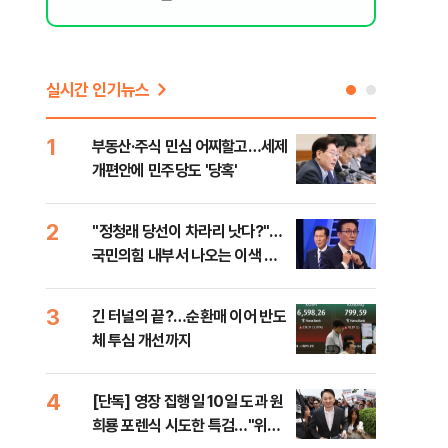
실시간 인기뉴스
1
6
부동산·주식 민심 어찌할고…세제
코스
개편안에 민주당도 '당혹'
후퇴
2
7
​"정청래 당선이 차라리 낫다?"…
안양
국민의힘 내부서 나오는 이색 셈
진 
법
3
8
긴 터널의 끝?…순환매 이어 반도
검찰
체 투심 개선까지
건…
수첩
4
9
[단독] 영장 집행일 10일 도과 원
경산
희룡 포렌식 시도한 특검…"위법
표 