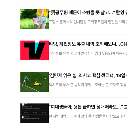
의로 기소된 A씨에게 징역 2년에 집행유예 4년을 선고했다
혼인신고를 했다. B씨는 당시 전 부인과 이혼한 상태였
"男공무원 때문에 소변을 못 참고…" 촬영 당
프랑스 문화부의 인사담당 고위공무원이 면접을 보러 
영까지 한 가학적 범죄가 최근 재조명되고 있다.범행이
물러났지만 가명으로 대학 강의를 나가고 컨설턴트로 
스(NYT) 등에 따르면 크리스티앙 네그르는 고위공무
티빙, 개인정보 유출 내역 조회해보니…CI·DI
개인정보 유출 사고가 발생한 티빙(TVING)이 이용자
‘개인정보 유출 조회 안내’를 공지하고, 회원이 직접 자
한 개인정보 유출 사고에 따른 후속 대응이다.티빙은 
일이 외부로 전송된 정황을 확인했다고 밝힌 바 있다.
'김민재 잃은 셈' 멕시코 핵심 센터백, 19일
멕시코의 상처 큰 승리가 홍명보호에는 큰 호재로 작용
코시티 스타디움에서 펼쳐진 ‘2026 FIFA 북중미월
대한민국이 속한 A조의 첫 번째 경기였다.8만여 관중은
있는 멕시코는 개최국 이점을 톡톡히 누리면서 탄탄한 
"여대생들아, 용돈 급하면 성매매라도…" 
한 사립대학교 교수가 강의 중 학생들을 대상으로 성
일고 있다.25일 연합뉴스에 따르면 지난해 11월 '에브