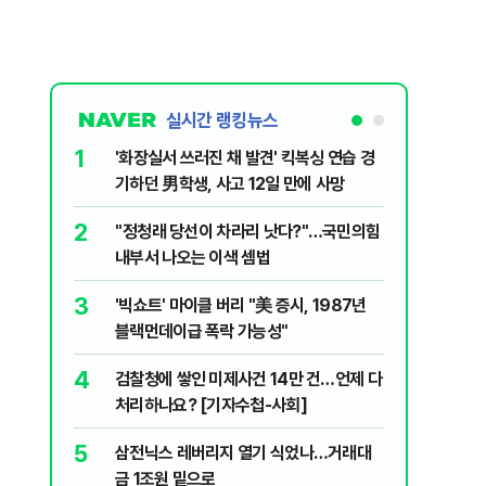
실시간 랭킹뉴스
1
6
'화장실서 쓰러진 채 발견' 킥복싱 연습 경
부동산·
기하던 男학생, 사고 12일 만에 사망
에 민주당
2
7
​"정청래 당선이 차라리 낫다?"…국민의힘
[속보] 
내부서 나오는 이색 셈법
8
李대통령 
3
'빅쇼트' 마이클 버리 "美 증시, 1987년
18.8%
블랙먼데이급 폭락 가능성"
9
‘풀옵션 
4
검찰청에 쌓인 미제사건 14만 건…언제 다
날 1만대
처리하나요? [기자수첩-사회]
10
日 구마모
5
삼전닉스 레버리지 열기 식었나…거래대
'흔들'
금 1조원 밑으로