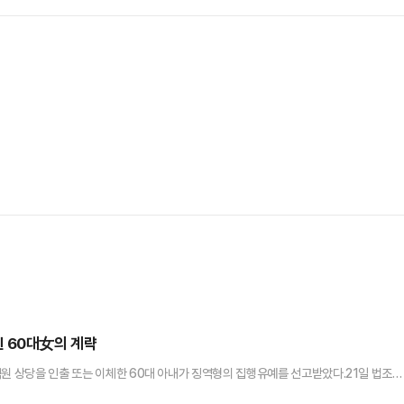
 60대女의 계략
억원 상당을 인출 또는 이체한 60대 아내가 징역형의 집행유예를 선고받았다.21일 법조계
는 특정경제범죄 가중처벌 등에 관한 법률 위반(사기), 사문서위조, 위조사문서행사 등 