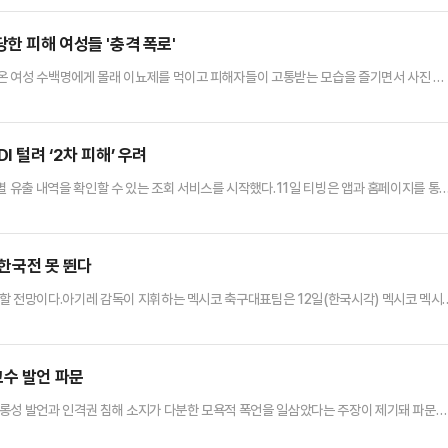
.A씨는 지난 2018년 7월 B씨(2021년 11월 사망)와 동거를 시작한 뒤 2021년 2
고, 오랜 기간 신장 투석을 받아온 것으로 전해졌…
한 피해 여성들 '충격 폭로'
온 여성 수백명에게 몰래 이뇨제를 먹이고 피해자들이 고통받는 모습을 즐기면서 사진 촬
 적발된 후 7년이 흐른 지금까지도 형사재판은 열리지 않고 있으며, 가해자가 공직에서
일하고 있는 것으로 드러났다.일간 르몽드 등 주요 프랑스 언론매체와 미국 일간 뉴욕타임
원으로 재직하던 지난 2009년부터 2018년까지 면접이나 회의 등을 미끼로…
 털려 ‘2차 피해’ 우려
별 유출 내역을 확인할 수 있는 조회 서비스를 시작했다.11일 티빙은 앱과 홈페이지를 통
신의 개인정보 유출 여부와 유출 항목을 확인할 수 있도록 했다. 이번 조치는 지난 2일 발
앞서 이용자 개인정보가 저장된 데이터베이스에 외부의 비인가 접근이 있었고, 개인정보 
 이후 개인정보보호위원회에 유출 사실을 신고했고, 정부 …
 한국전 못 뛴다
할 전망이다.아기레 감독이 지휘하는 멕시코 축구대표팀은 12일(한국시각) 멕시코 멕시
드컵’ 개막전 무대에서 남아프리카공화국(이하 남아공)을 2-0 완파했다.월드컵 개막전이자
 경기 내내 멕시코 응원가를 부르고 함성을 내질렀다. A조 1위가 유력하다는 평가를 받
전력을 과시했다. 반면 이날 드러난 남아공 전력이라면 A조 최약…
교수 발언 파문
희롱성 발언과 인격권 침해 소지가 다분한 모욕적 폭언을 일삼았다는 주장이 제기돼 파문이
리타임'에는 A 교수가 강의 중 "우리나라 여성 10명 중 8명은 성매매로 용돈을 벌었을