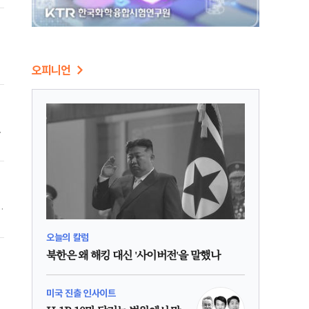
월
는
오피니언
해
생
파
고
오늘의 칼럼
북한은 왜 해킹 대신 '사이버전'을 말했나
미국 진출 인사이트