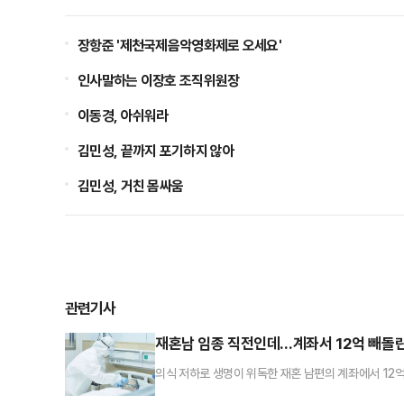
장항준 '제천국제음악영화제로 오세요'
인사말하는 이장호 조직위원장
이동경, 아쉬워라
김민성, 끝까지 포기하지 않아
김민성, 거친 몸싸움
관련기사
재혼남 임종 직전인데…계좌서 12억 빼돌린
의식 저하로 생명이 위독한 재혼 남편의 계좌에서 12
에 따르면 20일 수원지법 형사12부(박건창 부장판사)