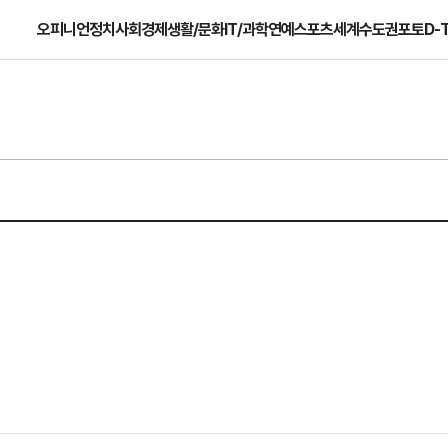
오피니언
정치
사회
경제
생활/문화
IT/과학
연예
스포츠
세계
수도권
포토
D-