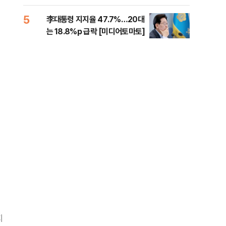
증거 수집" 지적
5
10
李대통령 지지율 47.7%…20대
[속
는 18.8%p 급락 [미디어토마토]
드카
지