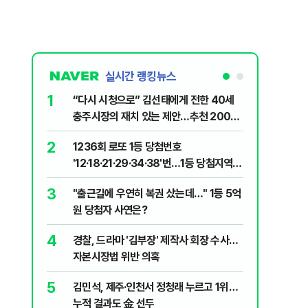
실시간 랭킹뉴스
1
6
“다시 시청으로” 김선태에게 전한 40세
정청래 "
충주시장의 재치 있는 제안…추천 2000
길 "이제
개
민주당"
2
7
1236회 로또 1등 당첨번호
"정청래,
'12·18·21·29·34·38'번…1등 당첨지역
말라"…친
어디?
격돌
3
8
"출근길에 우연히 복권 샀는데…" 1등 5억
710대 
원 당첨자 사연은?
지는 ‘특
4
9
경찰, 드라마 '김부장' 제작사 회장 수사…
최악의 
자본시장법 위반 의혹
낮 최고 
5
10
김민석, 제주·인천서 정청래 누르고 1위…
"숙련된 
누적 결과도 金 선두
제로 갈 