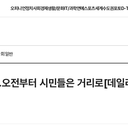
오피니언
정치
사회
경제
생활/문화
IT/과학
연예
스포츠
세계
수도권
포토
D-
사회일반
…오전부터 시민들은 거리로[데일리