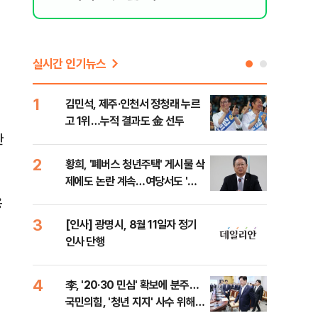
실시간 인기뉴스
1
6
김민석, 제주·인천서 정청래 누르
폐기
고 1위…누적 결과도 金 선두
60
관
2
7
황희, '폐버스 청년주택' 게시물 삭
"정
제에도 논란 계속…여당서도 '내
도 
로남불' 비판
원 
용
3
8
[인사] 광명시, 8월 11일자 정기
보험
인사 단행
른 
4
9
李, '20·30 민심' 확보에 분주…
고수
국민의힘, '청년 지지' 사수 위해
27