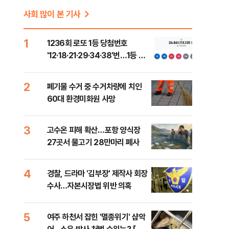
사회 많이 본 기사
1
1236회 로또 1등 당첨번호
'12·18·21·29·34·38'번…1등 당
첨지역 어디?
2
폐기물 수거 중 수거차량에 치인
60대 환경미화원 사망
3
고수온 피해 확산…포항 양식장
27곳서 물고기 28만마리 폐사
4
경찰, 드라마 '김부장' 제작사 회장
수사…자본시장법 위반 의혹
5
여주 하천서 잡힌 '멸종위기' 샴악