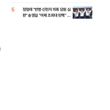
李 견제 사활
5
10
정청래 "반명·신천지 의혹 당원 심
[속
판" 송영길 "이제 조희대 탄핵" 김
선거
민석 "대체불가 민주당"
리
축