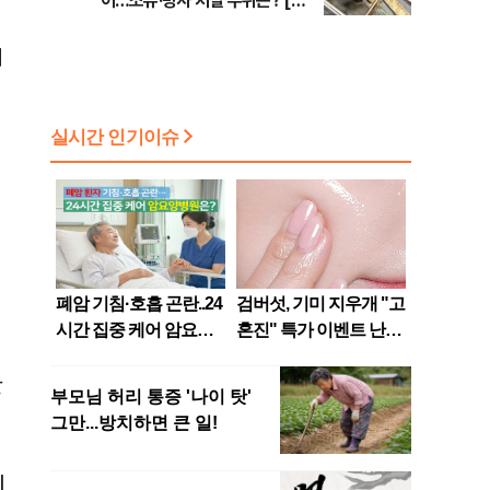
어…소유·방사 처벌 수위는? [법
조계에 물어보니 740]
치
만
되