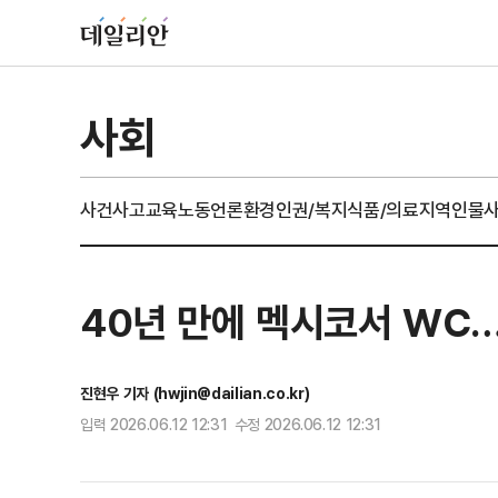
사회
사건사고
교육
노동
언론
환경
인권/복지
식품/의료
지역
인물
40년 만에 멕시코서 WC
진현우 기자 (hwjin@dailian.co.kr)
입력 2026.06.12 12:31 수정 2026.06.12 12:31